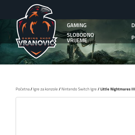
GAMING
D
SLOBODNO
P
VRIJEME
Početna
/
Igre za konzole
/
Nintendo Switch Igre
/ Little Nightmares II