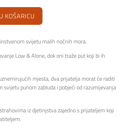
U KOŠARICU
dinstvenom svijetu malih noćnih mora.
tovanje Low & Alone, dok oni traže put koji bi ih
uznemirujućih mjesta, dva prijatelja morat će raditi
om svijetu punom zabluda i pobjeći od razumijevanja
.
 strahovima iz djetinjstva zajedno s prijateljem koji
ratiteljem.