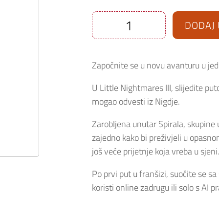
DODAJ 
Little
Nightmares
III
Nintendo
Switch
Započnite se u novu avanturu u je
količina
U Little Nightmares III, slijedite pu
mogao odvesti iz Nigdje.
Zarobljena unutar Spirala, skupine 
zajedno kako bi preživjeli u opasn
još veće prijetnje koja vreba u sjeni
Po prvi put u franšizi, suočite se sa
koristi online zadrugu ili solo s AI p