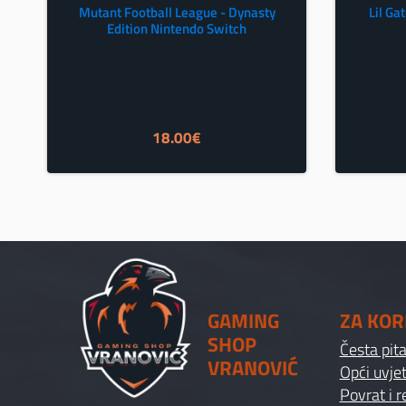
Mutant Football League - Dynasty
Lil Ga
Edition Nintendo Switch
18.00
€
GAMING
ZA KOR
SHOP
Česta pit
VRANOVIĆ
Opći uvjet
Povrat i 