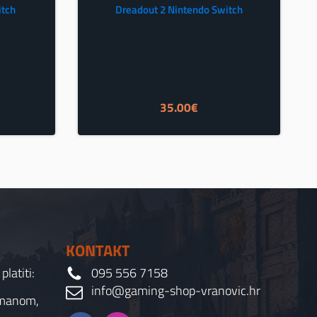
itch
Dreadout 2 Nintendo Switch
35.00
€
KONTAKT
latiti:
095 556 7158
info@gaming-shop-vranovic.hr
rmanom,