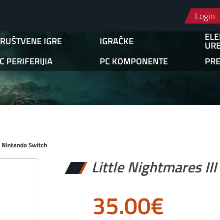
Login
ELE
RUŠTVENE IGRE
IGRAČKE
URE
C PERIFERIJIA
PC KOMPONENTE
PR
I Nintendo Switch
Little Nightmares II
35.00
€