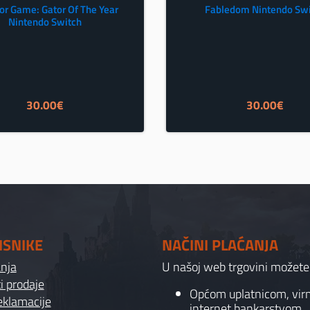
tor Game: Gator Of The Year
Fabledom Nintendo Sw
Nintendo Switch
30.00
€
30.00
€
ISNIKE
NAČINI PLAĆANJA
anja
U našoj web trgovini možete p
i prodaje
Općom uplatnicom, vi
reklamacije
internet bankarstvom.