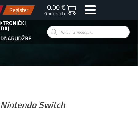
0.00 €
Register
0 proizvoda
KTRONIČKI
ĐAJI
Products
search
EDNARUDŽBE
I Nintendo Switch