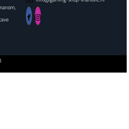
rmanom,
tave
d