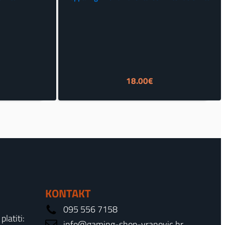
enutna
18.00
€
ena
.00€.
KONTAKT
095 556 7158
latiti:
info@gaming-shop-vranovic.hr