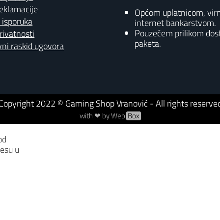
reklamacije
Općom uplatnicom, vi
 isporuka
internet bankarstvom.
Pouzećem prilikom dos
privatnosti
paketa.
ni raskid ugovora
Copyright
2022
© Gaming Shop Vranović - All rights reserve
with ❤ by Web
Box
od
resu u