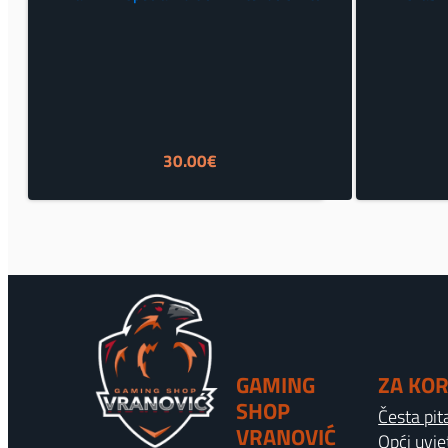
30.00
€
GAMING
ZA KOR
SHOP
Česta pit
VRANOVIĆ
Opći uvje