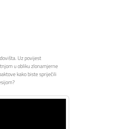
dovišta. Uz povijest
jetnjom u obliku zlonamjerne
ktove kako biste spriječili
mesijom?