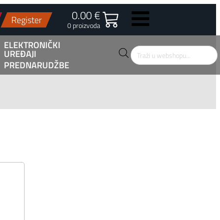
0.00 €
Register
0 proizvoda
ELEKTRONIČKI
UREĐAJI
Products
search
PREDNARUDŽBE