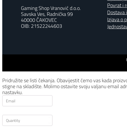
Povrat i 
Gaming Shop Vranović d.o.o.
Dostava i
Savska Ves, Radnička 99
Izjava o 
40000 ČAKOVEC
OIB: 21522244603
Jednostav
Pridružite se listi čekanja.
Obavijestit ćemo vas kada proizv
stigne na skladište. Molimo ostavite svoju valjanu email ad
nastavku.