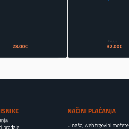
35.00
€
Izvorna
Tr
28.00
€
32.00
€
cijena
cij
bila
je:
je:
32
35.00€.
ISNIKE
NAČINI PLAĆANJA
anja
U našoj web trgovini možete p
ti prodaje