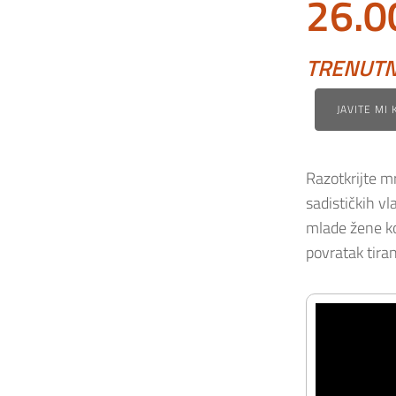
26.0
TRENUT
JAVITE MI
Razotkrijte m
sadističkih vl
mlade žene ko
povratak tiran