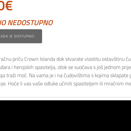
0
€
NO NEDOSTUPNO
 KADA JE DOSTUPNO!
račnu priču Crown Islanda dok stvarate vlastitu ostavštinu ču
adara i herojskih spasitelja, otok se suočava s još jednom pri
ja traži moć. Na vama je i na čudovištima s kojima sklapate pa
ije. Hoće li vas vaše odluke učiniti spasiteljem ili mračnim 