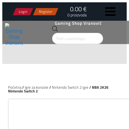
0.00 €
Login
Register
0 proizvoda
Gaming Shop Vranović
Products
search
Početna
/
Igre za konzole
/
Nintendo Switch 2 igre
/ NBA 2K26
Nintendo Switch 2