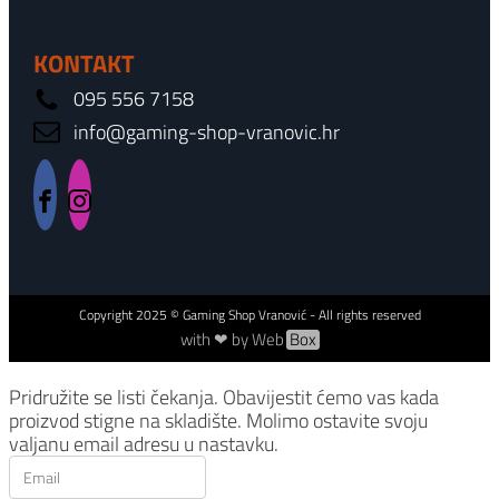
KONTAKT
095 556 7158
info@gaming-shop-vranovic.hr
Copyright
2025
© Gaming Shop Vranović - All rights reserved
with ❤ by Web
Box
Pridružite se listi čekanja.
Obavijestit ćemo vas kada
proizvod stigne na skladište. Molimo ostavite svoju
valjanu email adresu u nastavku.