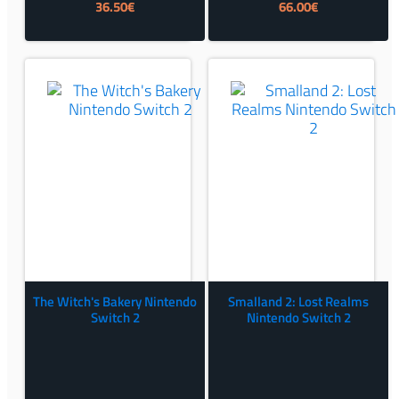
Izvorna
Trenutna
36.50
€
66.00
€
cijena
cijena
bila
je:
je:
36.50€.
40.00€.
The Witch's Bakery Nintendo
Smalland 2: Lost Realms
Switch 2
Nintendo Switch 2