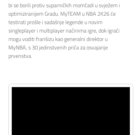
bi se borili protiv suparničkih momčadi u svježem i
optimiziranijem Gradu. MyTEAM u NBA 2K26 će
testirati prošle i sadašnje legende u novim
singleplayer i multiplayer načinima igre, dok igrači
mogu voditi franšizu kao generalni direktor u
MyNBA, s 30 jedinstvenih priča za osvajanje
prvenstva.