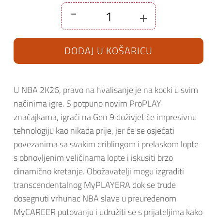
-
+
NBA
2K26
Nintendo
Switch
DODAJ U KOŠARICU
2
količina
U NBA 2K26, pravo na hvalisanje je na kocki u svim
načinima igre. S potpuno novim ProPLAY
značajkama, igrači na Gen 9 doživjet će impresivnu
tehnologiju kao nikada prije, jer će se osjećati
povezanima sa svakim driblingom i prelaskom lopte
s obnovljenim veličinama lopte i iskusiti brzo
dinamično kretanje. Obožavatelji mogu izgraditi
transcendentalnog MyPLAYERA dok se trude
dosegnuti vrhunac NBA slave u preuređenom
MyCAREER putovanju i udružiti se s prijateljima kako