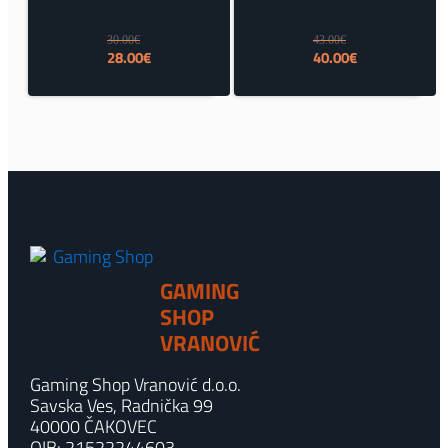
30.00
€
43.00
€
Izvorna
Trenutna
Izvorna
Trenutna
28.00
€
40.00
€
cijena
cijena
cijena
cijena
bila
je:
bila
je:
je:
28.00€.
je:
40.00€.
30.00€.
43.00€.
GAMING
SHOP
VRANOVIĆ
Gaming Shop Vranović d.o.o.
Savska Ves, Radnička 99
40000 ČAKOVEC
OIB: 21522244603