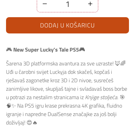
New
Super
Lucky's
Tale
DODAJ U KOŠARICU
PS5
količina
🎮
New Super Lucky’s Tale PS5🎮
Šarena 3D platformska avantura za sve uzraste! 🦊🌈
Uđi u čarobni svijet Luckyja dok skačeš, kopčaš i
rješavaš zagonetke kroz 3D i 2D nivoe, susrećeš
zanimljive likove, skupljaš tajne i svladavaš boss borbe
u potrazi za nestalim stranicama iz
Knjige stoljeća
. 🎯
🧠✨ Na PS5 igru krase prekrasna 4K grafika, fluidno
igranje i napredne DualSense značajke za još bolji
doživljaj! 😍🔥