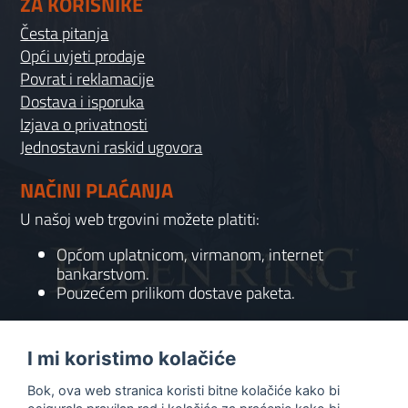
ZA KORISNIKE
Česta pitanja
Opći uvjeti prodaje
Povrat i reklamacije
Dostava i isporuka
Izjava o privatnosti
Jednostavni raskid ugovora
NAČINI PLAĆANJA
U našoj web trgovini možete platiti:
Općom uplatnicom, virmanom, internet
bankarstvom.
Pouzećem prilikom dostave paketa.
KONTAKT
I mi koristimo kolačiće
095 556 7158
Bok, ova web stranica koristi bitne kolačiće kako bi
info@gaming-shop-vranovic.hr