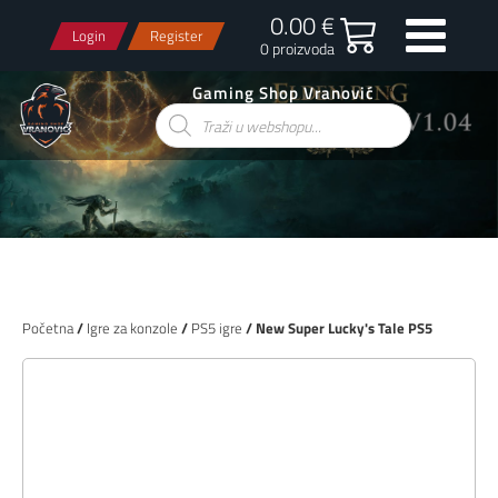
0.00 €
Login
Register
0 proizvoda
Gaming Shop Vranović
Products
search
Početna
/
Igre za konzole
/
PS5 igre
/ New Super Lucky's Tale PS5