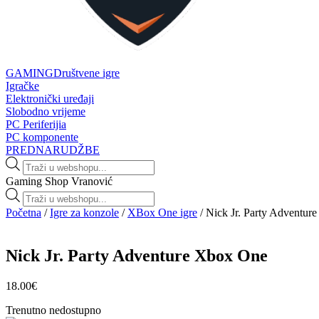
GAMING
Društvene igre
Igračke
Elektronički uređaji
Slobodno vrijeme
PC Periferijia
PC komponente
PREDNARUDŽBE
Products
search
Gaming Shop Vranović
Products
search
Početna
/
Igre za konzole
/
XBox One igre
/ Nick Jr. Party Adventur
Nick Jr. Party Adventure Xbox One
18.00
€
Trenutno nedostupno