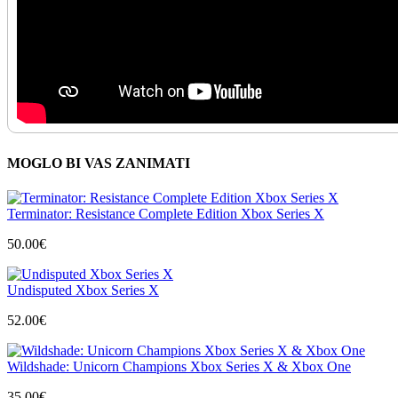
MOGLO BI VAS ZANIMATI
Terminator: Resistance Complete Edition Xbox Series X
50.00
€
Undisputed Xbox Series X
52.00
€
Wildshade: Unicorn Champions Xbox Series X & Xbox One
35.00
€