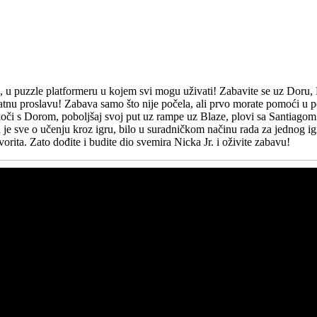
a, u puzzle platformeru u kojem svi mogu uživati! Zabavite se uz Doru,
ojatnu proslavu! Zabava samo što nije počela, ali prvo morate pomoći u p
a. Skoči s Dorom, poboljšaj svoj put uz rampe uz Blaze, plovi sa Santiagom
e sve o učenju kroz igru, bilo u suradničkom načinu rada za jednog igra
rita. Zato dođite i budite dio svemira Nicka Jr. i oživite zabavu!