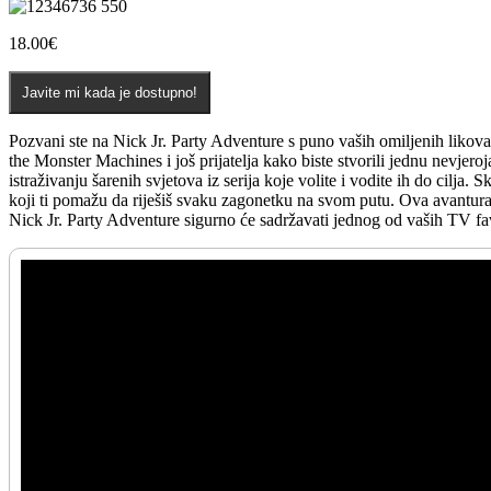
18.00
€
Javite mi kada je dostupno!
Pozvani ste na Nick Jr. Party Adventure s puno vaših omiljenih likov
the Monster Machines i još prijatelja kako biste stvorili jednu nevjer
istraživanju šarenih svjetova iz serija koje volite i vodite ih do cilj
koji ti pomažu da riješiš svaku zagonetku na svom putu. Ova avantura j
Nick Jr. Party Adventure sigurno će sadržavati jednog od vaših TV favo