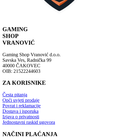
GAMING
SHOP
VRANOVIĆ
Gaming Shop Vranović d.o.o.
Savska Ves, Radnička 99
40000 ČAKOVEC
OIB: 21522244603
ZA KORISNIKE
Česta pitanja
Opći uvjeti prodaje
Povrat i reklamacije
Dostava i isporuka
Izjava o privatnosti
Jednostavni raskid ugovora
NAČINI PLAĆANJA