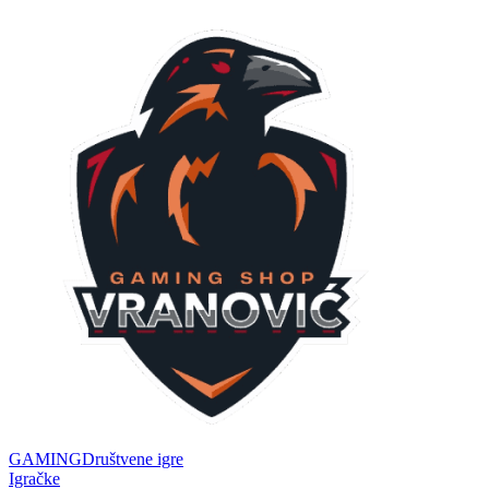
GAMING
Društvene igre
Igračke