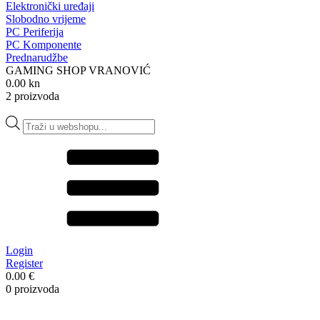
Elektronički uređaji
Slobodno vrijeme
PC Periferija
PC Komponente
Prednarudžbe
GAMING SHOP VRANOVIĆ
0.00 kn
2 proizvoda
Products
search
Login
Register
0.00 €
0 proizvoda