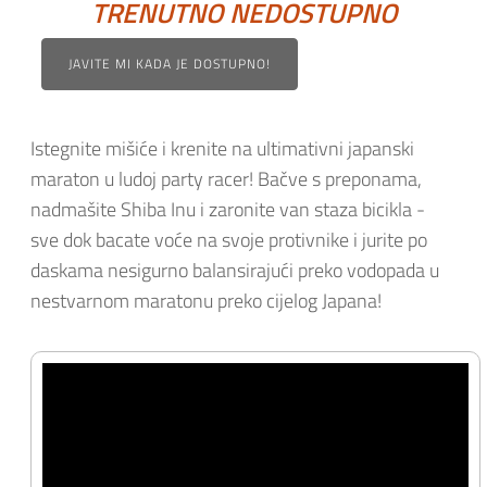
TRENUTNO NEDOSTUPNO
JAVITE MI KADA JE DOSTUPNO!
Istegnite mišiće i krenite na ultimativni japanski
maraton u ludoj party racer! Bačve s preponama,
nadmašite Shiba Inu i zaronite van staza bicikla -
sve dok bacate voće na svoje protivnike i jurite po
daskama nesigurno balansirajući preko vodopada u
nestvarnom maratonu preko cijelog Japana!