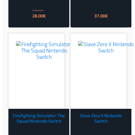
30.00
€
Izvorna
Trenutna
28.00
€
37.00
€
cijena
cijena
bila
je:
je:
28.00€.
30.00€.
Firefighting Simulator: The
Slave Zero X Nintendo
Squad Nintendo Switch
Switch