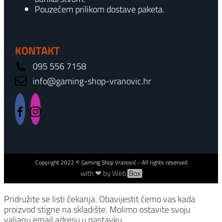
Pouzećem prilikom dostave paketa.
KONTAKT
095 556 7158
info@gaming-shop-vranovic.hr
Copyright
2022
© Gaming Shop Vranović - All rights reserved
with ❤ by Web
Box
Pridružite se listi čekanja.
Obavijestit ćemo vas kada
proizvod stigne na skladište. Molimo ostavite svoju
valjanu email adresu u nastavku.