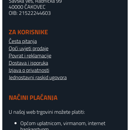
Savska Ves, Radnička 99
40000 ČAKOVEC
OIB: 21522244603
ZA KORISNIKE
Česta pitanja
Opći uvjeti prodaje
Povrat i reklamacije
Dostava i isporuka
Izjava o privatnosti
Jednostavni raskid ugovora
NAČINI PLAĆANJA
U našoj web trgovini možete platiti:
Općom uplatnicom, virmanom, internet
bankarstvom.