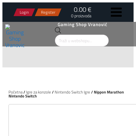
0.00 €
Login
Register
0 proizvoda
Gaming Shop Vranović
Products
search
Početna
/
Igre za konzole
/
Nintendo Switch Igre
/ Nippon Marathon
Nintendo Switch