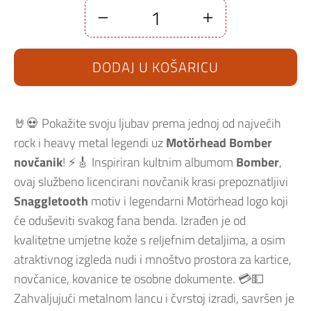
Novčanik
Motorhead
Bomber
količina
DODAJ U KOŠARICU
🤘💀 Pokažite svoju ljubav prema jednoj od najvećih
rock i heavy metal legendi uz
Motörhead Bomber
novčanik
! ⚡🎸 Inspiriran kultnim albumom
Bomber
,
ovaj službeno licencirani novčanik krasi prepoznatljivi
Snaggletooth
motiv i legendarni Motörhead logo koji
će oduševiti svakog fana benda. Izrađen je od
kvalitetne umjetne kože s reljefnim detaljima, a osim
atraktivnog izgleda nudi i mnoštvo prostora za kartice,
novčanice, kovanice te osobne dokumente. 💳💵
Zahvaljujući metalnom lancu i čvrstoj izradi, savršen je