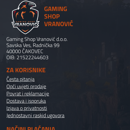
GAMING
SHOP
VRANOVIĆ
Gaming Shop Vranović d.o.o.
Savska Ves, Radnička 99
40000 ČAKOVEC
OIB: 21522244603
ZA KORISNIKE
Česta pitanja
Opći uvjeti prodaje
Povrat i reklamacije
Dostava i isporuka
Izjava o privatnosti
Jednostavni raskid ugovora
NAČINI PLAĆANJA