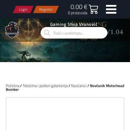
0.00 €
Login
Register
0 proizvoda
Gaming Shop Vranović
Products
search
Početna
/
Tekstilna i poklon galanterija
/
Novčanici
/ Novčanik Motorhead
Bomber