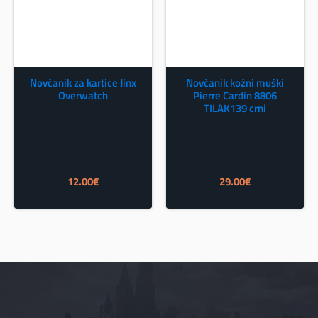
Novčanik za kartice Jinx
Novčanik kožni muški
Overwatch
Pierre Cardin 8806
TILAK139 crni
12.00
€
29.00
€