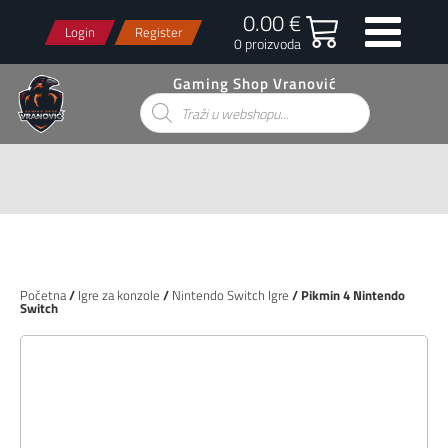
0.00 €
Login
Register
0 proizvoda
Gaming Shop Vranović
Products
search
Početna
/
Igre za konzole
/
Nintendo Switch Igre
/ Pikmin 4 Nintendo
Switch