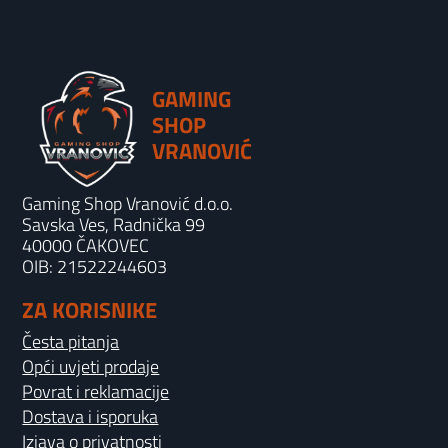
GAMING
SHOP
VRANOVIĆ
Gaming Shop Vranović d.o.o.
Savska Ves, Radnička 99
40000 ČAKOVEC
OIB: 21522244603
ZA KORISNIKE
Česta pitanja
Opći uvjeti prodaje
Povrat i reklamacije
Dostava i isporuka
Izjava o privatnosti