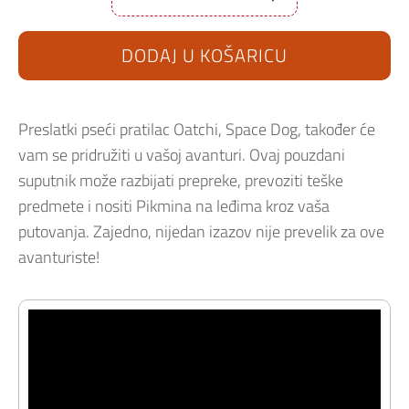
Pikmin
4
Nintendo
Switch
DODAJ U KOŠARICU
količina
Preslatki pseći pratilac Oatchi, Space Dog, također će
vam se pridružiti u vašoj avanturi. Ovaj pouzdani
suputnik može razbijati prepreke, prevoziti teške
predmete i nositi Pikmina na leđima kroz vaša
putovanja. Zajedno, nijedan izazov nije prevelik za ove
avanturiste!