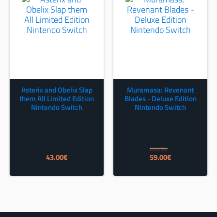
Asterix and Obelix Slap
Muramasa: Revenant
them All Limited Edition
Blades - Deluxe Edition
Nintendo Switch
Nintendo Switch
65.00
€
Izvorna
Trenutna
43.00
€
59.00
€
cijena
cijena
bila
je:
je:
59.00€.
65.00€.