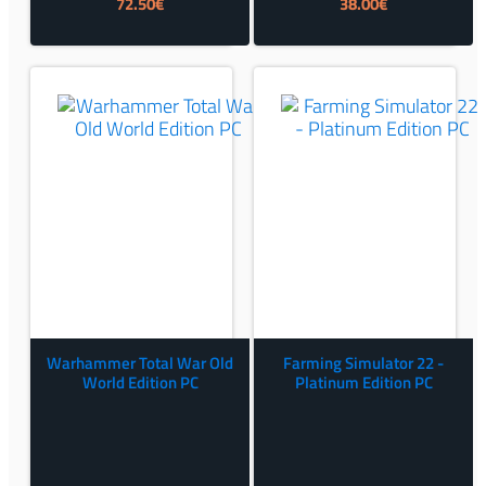
Izvorna
Trenutna
72.50
€
38.00
€
cijena
cijena
bila
je:
je:
72.50€.
79.00€.
Warhammer Total War Old
Farming Simulator 22 -
World Edition PC
Platinum Edition PC