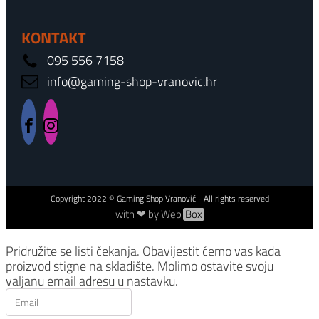
KONTAKT
095 556 7158
info@gaming-shop-vranovic.hr
Copyright
2022
© Gaming Shop Vranović - All rights reserved
with ❤ by Web
Box
Pridružite se listi čekanja.
Obavijestit ćemo vas kada
proizvod stigne na skladište. Molimo ostavite svoju
valjanu email adresu u nastavku.