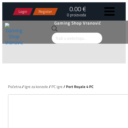
0.00 €
Login
Register
0 proizvoda
Gaming Shop Vranović
Products
search
Početna
/
Igre za konzole
/
PC igre
/ Port Royale 4 PC