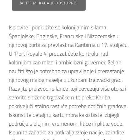
JAVITE MI KADA JE DOSTUPNO!
Isplovite i pridružite se kolonijalnim silama
Španjolske, Engleske, Francuske i Nizozemske u
njihovoj borbi za prevlast na Karibima u 17. stoljeću.
U 'Port Royale 4' preuzet ćete kontrolu nad
kolonijom kao mladi i ambiciozni guverner, željan
naučiti što je potrebno za upravljanje i prerastanje
njihovog malog naselja u užurbani trgovački grad.
Razvijte proizvodne lance koji povezuju više otoka i
stvorite složene trgovačke rute preko Kariba,
pokrivajući stalno rastuće potrebe dotičnih gradova.
Iskoristite detaljnu kartu mora kako biste izbjegli
područja s olujnim vremenom, litice ili plitke vode.
Ispunite zadatke za potkralja svoje nacije, zaradite