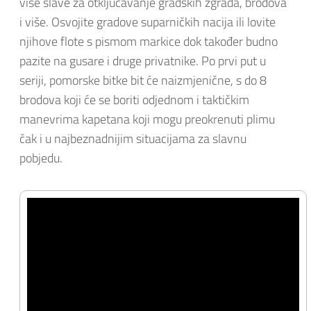
više slave za otključavanje gradskih zgrada, brodova
i više. Osvojite gradove suparničkih nacija ili lovite
njihove flote s pismom markice dok također budno
pazite na gusare i druge privatnike. Po prvi put u
seriji, pomorske bitke bit će naizmjenične, s do 8
brodova koji će se boriti odjednom i taktičkim
manevrima kapetana koji mogu preokrenuti plimu
čak i u najbeznadnijim situacijama za slavnu
pobjedu.