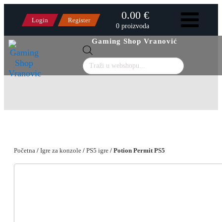
0.00 €
Login
Register
0 proizvoda
Gaming Shop Vranović
Products
search
Početna
/
Igre za konzole
/
PS5 igre
/ Potion Permit PS5