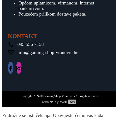
Općom uplatnicom, virmanom, internet
bankarstvom.
Pouzećem prilikom dostave paketa.
KONTAKT
095 556 7158
info@gaming-shop-vranovic.hr
Copyright
2024
© Gaming Shop Vranović - All rights reserved
with ❤ by Web
Box
Pridružite se listi čekanja.
Obavijestit ćemo vas kada