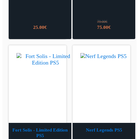
79.00
€
Izvorna
Trenutna
25.00
€
75.00
€
cijena
cijena
bila
je:
je:
75.00€.
79.00€.
Fort Solis - Limited Edition
Nerf Legends PS5
PS5