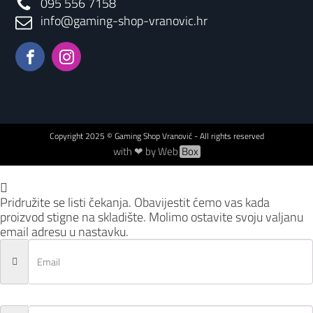
095 556 7158
info@gaming-shop-vranovic.hr
Copyright
2025
© Gaming Shop Vranović - All rights reserved
with ❤ by Web
Box
Pridružite se listi čekanja.
Obavijestit ćemo vas kada
proizvod stigne na skladište. Molimo ostavite svoju valjanu
email adresu u nastavku.