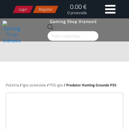
0.00 €
Login
Register
0 proizvoda
Gaming Shop Vranović
Products
search
Početna
/
Igre za konzole
/
PS5 igre
/ Predator Hunting Grounds PS5