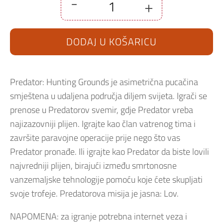
-
+
Predator
Hunting
Grounds
PS5
DODAJ U KOŠARICU
količina
Predator: Hunting Grounds je asimetrična pucačina
smještena u udaljena područja diljem svijeta. Igrači se
prenose u Predatorov svemir, gdje Predator vreba
najizazovniji plijen. Igrajte kao član vatrenog tima i
završite paravojne operacije prije nego što vas
Predator pronađe. Ili igrajte kao Predator da biste lovili
najvredniji plijen, birajući između smrtonosne
vanzemaljske tehnologije pomoću koje ćete skupljati
svoje trofeje. Predatorova misija je jasna: Lov.
NAPOMENA: za igranje potrebna internet veza i