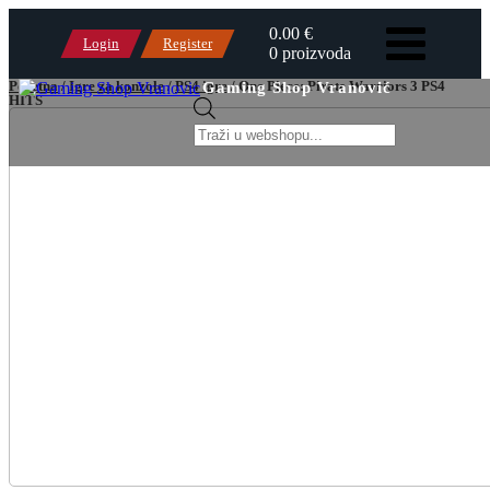
0.00 €
Login
Register
0 proizvoda
Početna
/
Igre za konzole
/
PS4 igre
/ One Piece: Pirate Warriors 3 PS4
Gaming Shop Vranović
HITS
Products
search