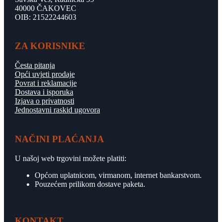
40000 ČAKOVEC
OIB: 21522244603
ZA KORISNIKE
Česta pitanja
Opći uvjeti prodaje
Povrat i reklamacije
Dostava i isporuka
Izjava o privatnosti
Jednostavni raskid ugovora
NAČINI PLAĆANJA
U našoj web trgovini možete platiti:
Općom uplatnicom, virmanom, internet bankarstvom.
Pouzećem prilikom dostave paketa.
KONTAKT