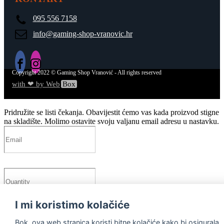
095 556 7158
info@gaming-shop-vranovic.hr
Copyright
2022
© Gaming Shop Vranović - All rights reserved
with ❤ by Web
Box
Pridružite se listi čekanja.
Obavijestit ćemo vas kada proizvod stigne
na skladište. Molimo ostavite svoju valjanu email adresu u nastavku.
I mi koristimo kolačiće
Javite mi kada je dostupno!
Bok, ova web stranica koristi bitne kolačiće kako bi osigurala