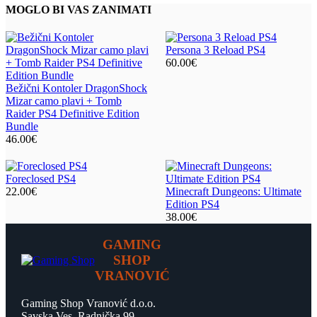
MOGLO BI VAS ZANIMATI
Persona 3 Reload PS4
60.00
€
Bežični Kontoler DragonShock
Mizar camo plavi + Tomb
Raider PS4 Definitive Edition
Bundle
46.00
€
Foreclosed PS4
22.00
€
Minecraft Dungeons: Ultimate
Edition PS4
38.00
€
GAMING
SHOP
VRANOVIĆ
Gaming Shop Vranović d.o.o.
Savska Ves, Radnička 99