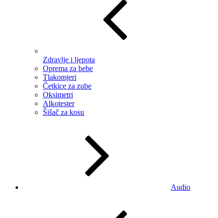
Zdravlje i ljepota
Oprema za bebe
Tlakomjeri
Četkice za zube
Oksimetri
Alkotester
Šišač za kosu
Audio