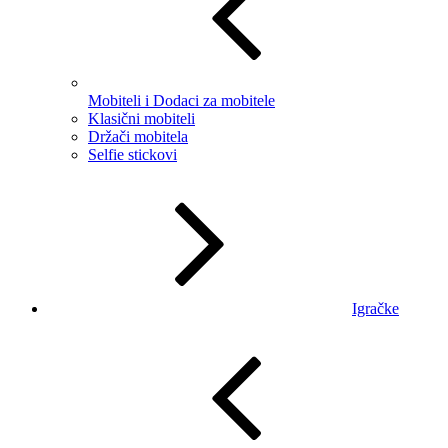
Mobiteli i Dodaci za mobitele
Klasični mobiteli
Držači mobitela
Selfie stickovi
Igračke