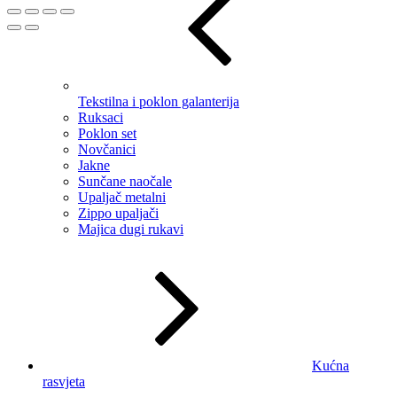
Tekstilna i poklon galanterija
Ruksaci
Poklon set
Novčanici
Jakne
Sunčane naočale
Upaljač metalni
Zippo upaljači
Majica dugi rukavi
Kućna
rasvjeta