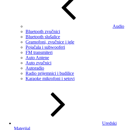
Audio
Bluetooth zvučnici
Bluetooth slušalice
Gramofoni, zvučnice i igle
Pojačala i subwooferi
FM transmiteri
Auto Antene
Auto zvučnici
Autoradio
Radio prijemnici i budilice
Karaoke mikrofoni i setovi
Uredski
Materijal