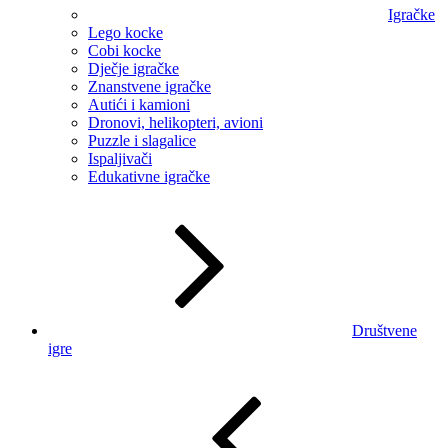
Igračke
Lego kocke
Cobi kocke
Dječje igračke
Znanstvene igračke
Autići i kamioni
Dronovi, helikopteri, avioni
Puzzle i slagalice
Ispaljivači
Edukativne igračke
Društvene
igre