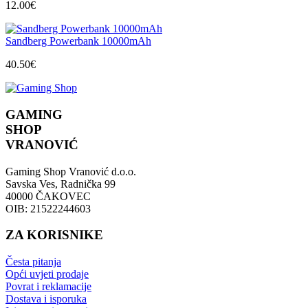
12.00
€
Sandberg Powerbank 10000mAh
40.50
€
GAMING
SHOP
VRANOVIĆ
Gaming Shop Vranović d.o.o.
Savska Ves, Radnička 99
40000 ČAKOVEC
OIB: 21522244603
ZA KORISNIKE
Česta pitanja
Opći uvjeti prodaje
Povrat i reklamacije
Dostava i isporuka