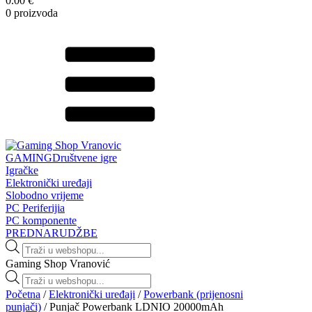
0.00 €
0 proizvoda
GAMING
Društvene igre
Igračke
Elektronički uređaji
Slobodno vrijeme
PC Periferijia
PC komponente
PREDNARUDŽBE
Products
search
Gaming Shop Vranović
Products
search
Početna
/
Elektronički uređaji
/
Powerbank (prijenosni
punjači)
/ Punjač Powerbank LDNIO 20000mAh