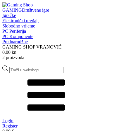
GAMING
Društvene igre
Igračke
Elektronički uređaji
Slobodno vrijeme
PC Periferija
PC Komponente
Prednarudžbe
GAMING SHOP VRANOVIĆ
0.00 kn
2 proizvoda
Products
search
Login
Register