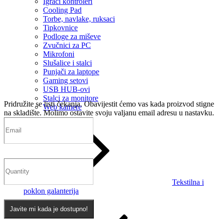
Igrači kontroleri
Cooling Pad
Torbe, navlake, ruksaci
Tipkovnice
Podloge za miševe
Zvučnici za PC
Mikrofoni
Slušalice i stalci
Punjači za laptope
Gaming setovi
USB HUB-ovi
Stalci za monitore
Pridružite se listi čekanja.
Obavijestit ćemo vas kada proizvod stigne
Web kamere
na skladište. Molimo ostavite svoju valjanu email adresu u nastavku.
Tekstilna i
poklon galanterija
Javite mi kada je dostupno!