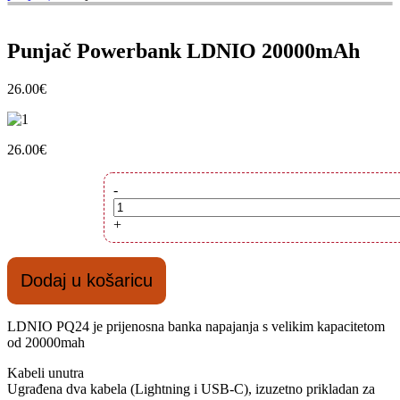
Punjač Powerbank LDNIO 20000mAh
26.00
€
26.00
€
Punjač
-
Powerbank
LDNIO
+
20000mAh
količina
Dodaj u košaricu
LDNIO PQ24 je prijenosna banka napajanja s velikim kapacitetom
od 20000mah
Kabeli unutra
Ugrađena dva kabela (Lightning i USB-C), izuzetno prikladan za