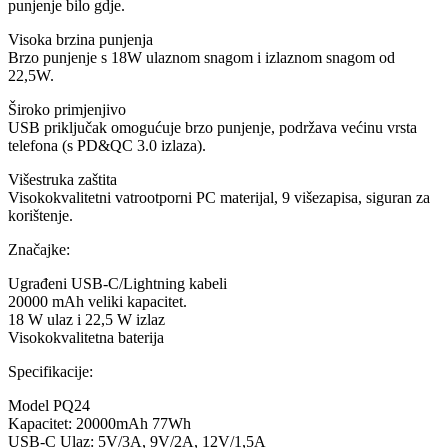
punjenje bilo gdje.
Visoka brzina punjenja
Brzo punjenje s 18W ulaznom snagom i izlaznom snagom od
22,5W.
Široko primjenjivo
USB priključak omogućuje brzo punjenje, podržava većinu vrsta
telefona (s PD&QC 3.0 izlaza).
Višestruka zaštita
Visokokvalitetni vatrootporni PC materijal, 9 višezapisa, siguran za
korištenje.
Značajke:
Ugrađeni USB-C/Lightning kabeli
20000 mAh veliki kapacitet.
18 W ulaz i 22,5 W izlaz
Visokokvalitetna baterija
Specifikacije:
Model PQ24
Kapacitet: 20000mAh 77Wh
USB-C Ulaz: 5V/3A, 9V/2A, 12V/1,5A