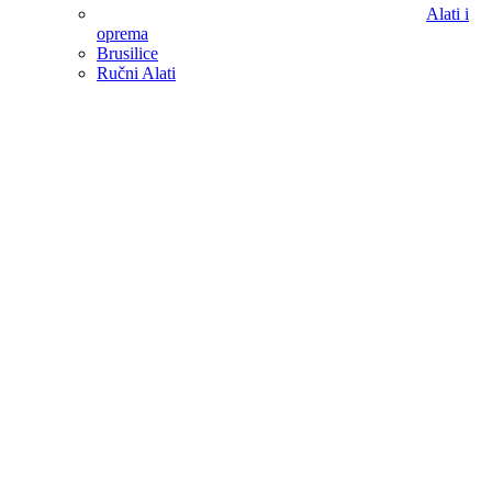
Alati i
oprema
Brusilice
Ručni Alati