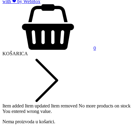
with ❤ by Web
Box
0
KOŠARICA
Item added
Item updated
Item removed
No more products on stock
You entered wrong value.
Nema proizvoda u košarici.