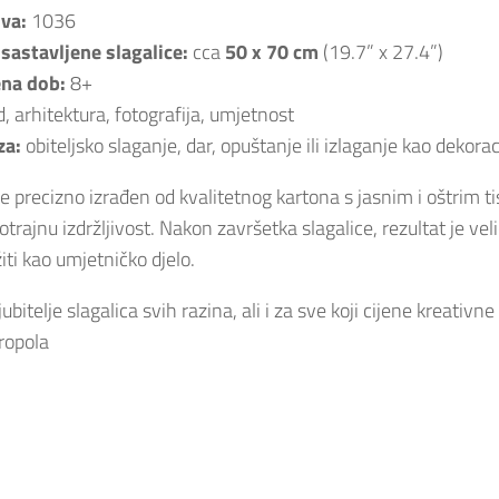
ova:
1036
sastavljene slagalice:
cca
50 x 70 cm
(19.7” x 27.4”)
na dob:
8+
, arhitektura, fotografija, umjetnost
za:
obiteljsko slaganje, dar, opuštanje ili izlaganje kao dekorac
e precizno izrađen od kvalitetnog kartona s jasnim i oštrim 
otrajnu izdržljivost. Nakon završetka slagalice, rezultat je v
ožiti kao umjetničko djelo.
ljubitelje slagalica svih razina, ali i za sve koji cijene kreativ
ropola