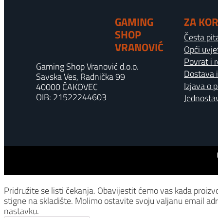
GAMING
ZA KOR
SHOP
Česta pit
VRANOVIĆ
Opći uvje
Povrat i 
Gaming Shop Vranović d.o.o.
Dostava i
Savska Ves, Radnička 99
Izjava o 
40000 ČAKOVEC
OIB: 21522244603
Jednostav
Pridružite se listi čekanja.
Obavijestit ćemo vas kada proizv
stigne na skladište. Molimo ostavite svoju valjanu email ad
nastavku.