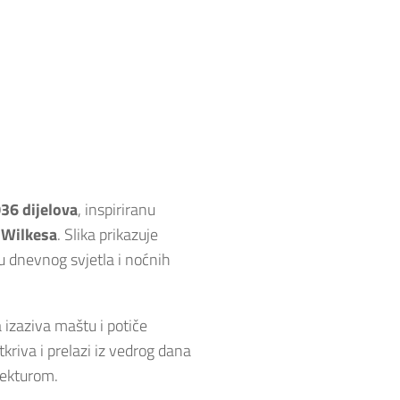
36 dijelova
, inspiriranu
 Wilkesa
. Slika prikazuje
 dnevnog svjetla i noćnih
 izaziva maštu i potiče
kriva i prelazi iz vedrog dana
tekturom.