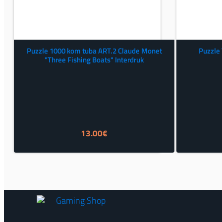
Puzzle 1000 kom tuba ART.2 Claude Monet
Puzzle 
"Three Fishing Boats" Interdruk
13.00
€