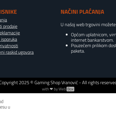
ISNIKE
NAČINI PLAĆANJA
anja
U našoj web trgovini možete p
ti prodaje
reklamacije
Općom uplatnicom, vi
 isporuka
internet bankarstvom.
Pouzećem prilikom dos
privatnosti
paketa.
ni raskid ugovora
Copyright
2025
© Gaming Shop Vranović - All rights reserve
with ❤ by Web
Box
od
resu u