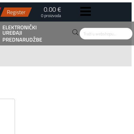
0.00 €
Register
0 proizvoda
ELEKTRONIČKI
UREĐAJI
Products
search
PREDNARUDŽBE