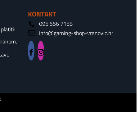
KONTAKT
095 556 7158
latiti:
info@gaming-shop-vranovic.hr
rmanom,
tave
d