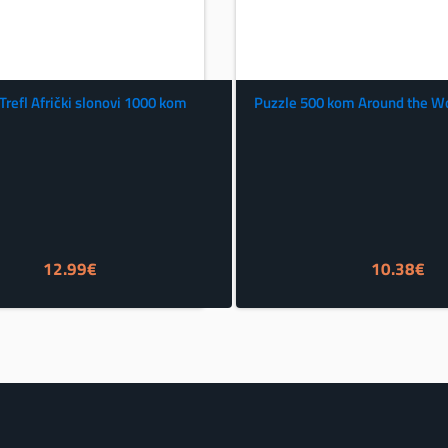
Trefl Afrički slonovi 1000 kom
Puzzle 500 kom Around the Wo
12.99
€
10.38
€