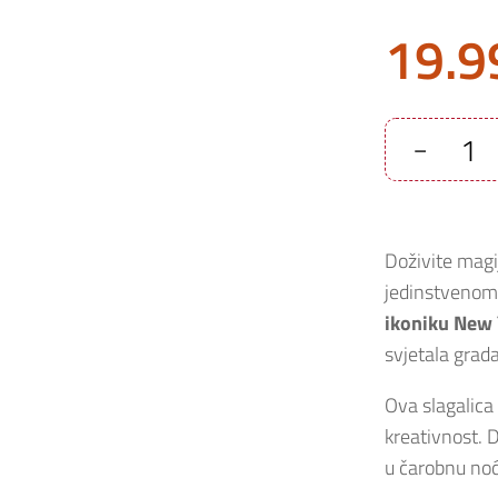
19.9
-
Puzzle
Stephen
Wilkes
Day
to
Night
Doživite magi
Flatiron
NYC
jedinstvenom 
1036
kom
ikoniku New 
količina
svjetala grad
Ova slagalica
kreativnost. D
u čarobnu noć