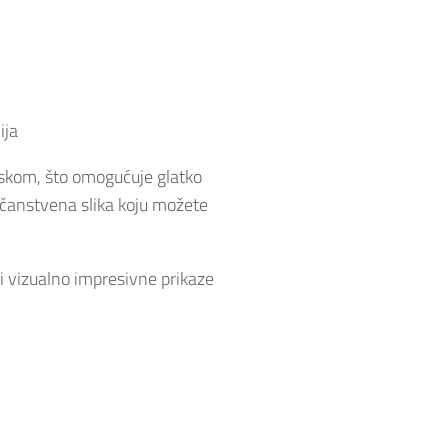
ija
tiskom, što omogućuje glatko
eličanstvena slika koju možete
ne i vizualno impresivne prikaze