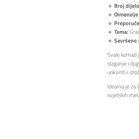
🔹
Broj dijel
🔹
Dimenzije 
🔹
Preporuče
🔹
Tema:
Grad
🔹
Savršeno 
Svaki komad j
slaganje i dug
uokviriti i izl
Idealna je za 
svjetskih met