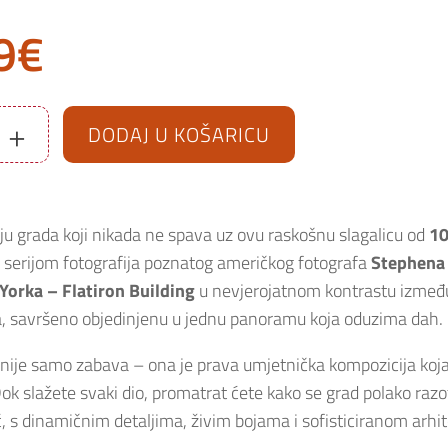
9
€
+
DODAJ U KOŠARICU
ju grada koji nikada ne spava uz ovu raskošnu slagalicu od
10
serijom fotografija poznatog američkog fotografa
Stephena
Yorka – Flatiron Building
u nevjerojatnom kontrastu između
a, savršeno objedinjenu u jednu panoramu koja oduzima dah.
 nije samo zabava – ona je prava umjetnička kompozicija koja
ok slažete svaki dio, promatrat ćete kako se grad polako razot
, s dinamičnim detaljima, živim bojama i sofisticiranom arhi