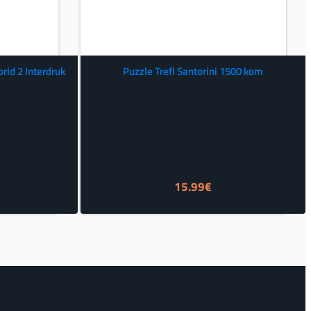
rld 2 Interdruk
Puzzle Trefl Santorini 1500 kom
15.99
€