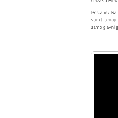
ulazak u Mrač
Postanite Rai
vam blokiraju 
samo glavni gr