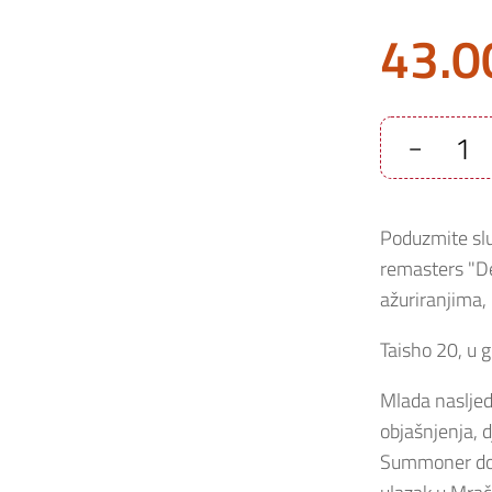
43.0
-
Raidou:
Remastered
–
The
Mystery
Poduzmite slu
Of
The
remasters "De
Soulless
Army
ažuriranjima
Nintendo
Switch
količina
Taisho 20, u 
Mlada nasljedn
objašnjenja, 
Summoner dodij