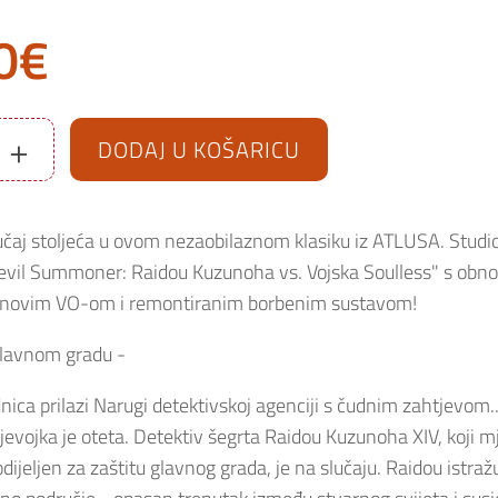
0
€
+
DODAJ U KOŠARICU
čaj stoljeća u ovom nezaobilaznom klasiku iz ATLUSA. Studi
vil Summoner: Raidou Kuzunoha vs. Vojska Soulless" s obno
, novim VO-om i remontiranim borbenim sustavom!
glavnom gradu -
ica prilazi Narugi detektivskoj agenciji s čudnim zahtjevom...
djevojka je oteta. Detektiv šegrta Raidou Kuzunoha XIV, koji 
eljen za zaštitu glavnog grada, je na slučaju. Raidou istražu