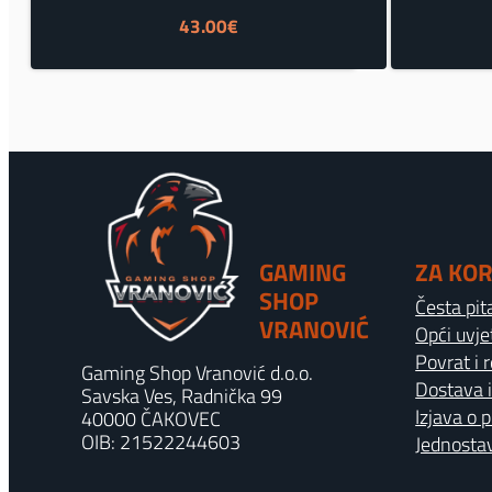
43.00
€
GAMING
ZA KOR
SHOP
Česta pit
VRANOVIĆ
Opći uvje
Povrat i 
Gaming Shop Vranović d.o.o.
Dostava i
Savska Ves, Radnička 99
Izjava o 
40000 ČAKOVEC
OIB: 21522244603
Jednostav