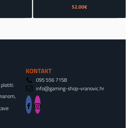
enutna
52.00
€
ena
.50€.
KONTAKT
095 556 7158
latiti:
info@gaming-shop-vranovic.hr
rmanom,
tave