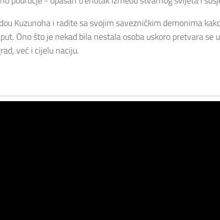
no područje - opasan trenutak između stvarnog svijeta i susj
dou Kuzunoha i radite sa svojim savezničkim demonima kako bi
put. Ono što je nekad bila nestala osoba uskoro pretvara se u
ad, već i cijelu naciju.