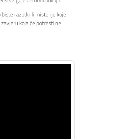
edstva gdje demoni obiluju.
ste razotkrili misterije koje
 zavjeru koja će potresti ne