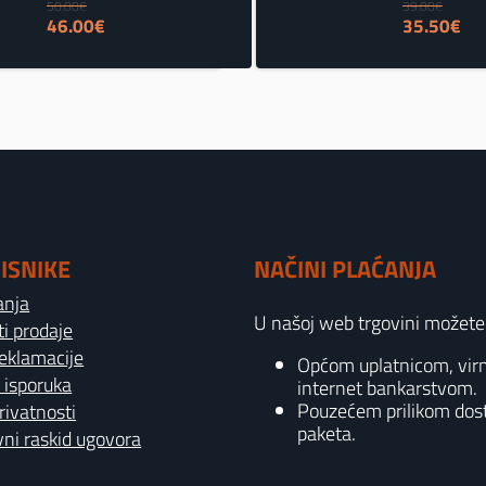
50.00
€
39.00
€
Izvorna
Trenutna
Izvorna
Tr
46.00
€
35.50
€
cijena
cijena
cijena
cij
bila
je:
bila
je:
je:
46.00€.
je:
35
50.00€.
39.00€.
ISNIKE
NAČINI PLAĆANJA
anja
U našoj web trgovini možete p
ti prodaje
reklamacije
Općom uplatnicom, vi
 isporuka
internet bankarstvom.
Pouzećem prilikom dos
privatnosti
paketa.
ni raskid ugovora