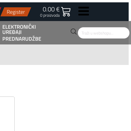
0.00 €
Register
0 proizvoda
ELEKTRONIČKI
UREĐAJI
Products
search
PREDNARUDŽBE