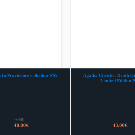
 In Providence's Shadow PS5
Agatha Christie: Death On
Limited Edition 
43.00
€
Izvorna
Trenutna
40.00
€
43.00
€
cijena
cijena