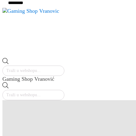
GAMING
Društvene igre
Igračke
Elektronički uređaji
Slobodno vrijeme
PC Periferijia
PC komponente
PREDNARUDŽBE
Products
search
Gaming Shop Vranović
Products
search