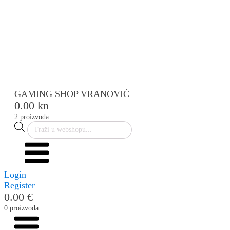
GAMING
Društvene igre
Igračke
Elektronički uređaji
Slobodno vrijeme
PC Periferija
PC Komponente
Prednarudžbe
GAMING SHOP VRANOVIĆ
0.00 kn
2 proizvoda
Products
search
Login
Register
0.00 €
0 proizvoda