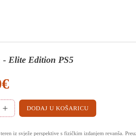
- Elite Edition PS5
0
€
+
DODAJ U KOŠARICU
 teren iz svježe perspektive s fizičkim izdanjem revanša. Pre