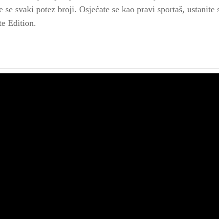
se svaki potez broji. Osjećate se kao pravi sportaš, ustanite 
te Edition.