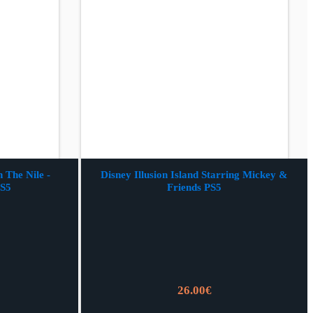
 The Nile -
Disney Illusion Island Starring Mickey &
PS5
Friends PS5
26.00
€