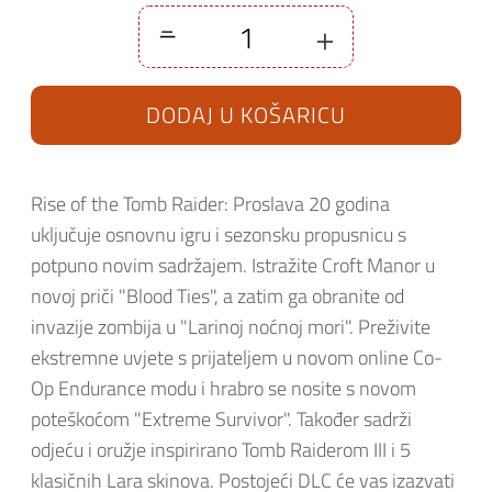
-
+
Rise
Of
The
Tomb
DODAJ U KOŠARICU
Raider
-
20
Year
Celebration
PS4
Rise of the Tomb Raider: Proslava 20 godina
količina
uključuje osnovnu igru i sezonsku propusnicu s
potpuno novim sadržajem. Istražite Croft Manor u
novoj priči "Blood Ties", a zatim ga obranite od
invazije zombija u "Larinoj noćnoj mori". Preživite
ekstremne uvjete s prijateljem u novom online Co-
Op Endurance modu i hrabro se nosite s novom
poteškoćom "Extreme Survivor". Također sadrži
odjeću i oružje inspirirano Tomb Raiderom III i 5
klasičnih Lara skinova. Postojeći DLC će vas izazvati