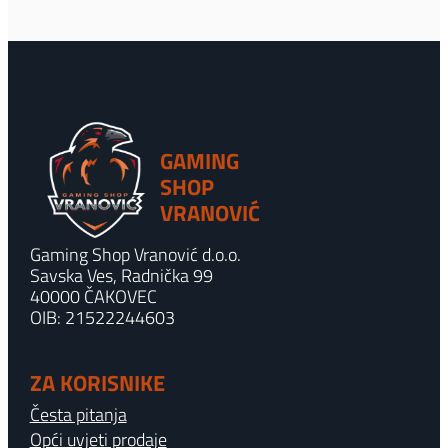
GAMING
SHOP
VRANOVIĆ
Gaming Shop Vranović d.o.o.
Savska Ves, Radnička 99
40000 ČAKOVEC
OIB: 21522244603
ZA KORISNIKE
Česta pitanja
Opći uvjeti prodaje