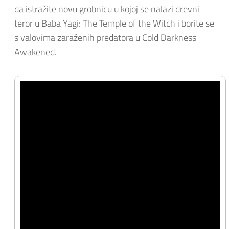
da istražite novu grobnicu u kojoj se nalazi drevni
teror u Baba Yagi: The Temple of the Witch i borite se
s valovima zaraženih predatora u Cold Darkness
Awakened.