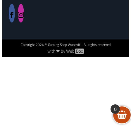
Copyright
2024
© Gaming Shop Vranović - All rights reserved
with ❤ by Web
Box
0