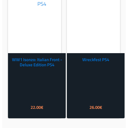
WW1 Isonzo: Italian Front -
Wreckfest PS4
Deluxe Edition PS4
22.00
€
26.00
€