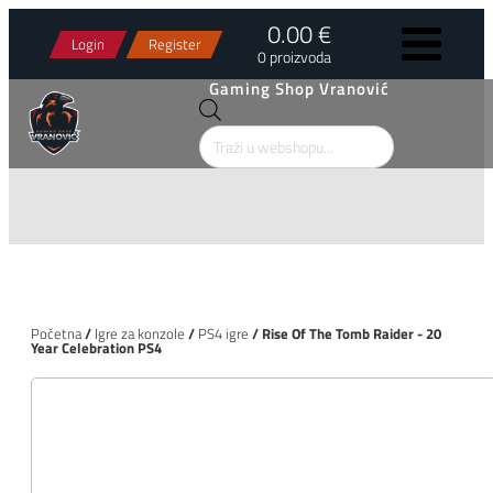
0.00 €
Login
Register
0 proizvoda
Gaming Shop Vranović
Products
search
Početna
/
Igre za konzole
/
PS4 igre
/ Rise Of The Tomb Raider - 20
Year Celebration PS4