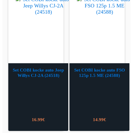
Set COBI kocke auto Jeep
Set COBI kocke auto FSO
Willys CJ-2A (24518)
125p 1.5 ME (24588)
16.99
€
14.99
€