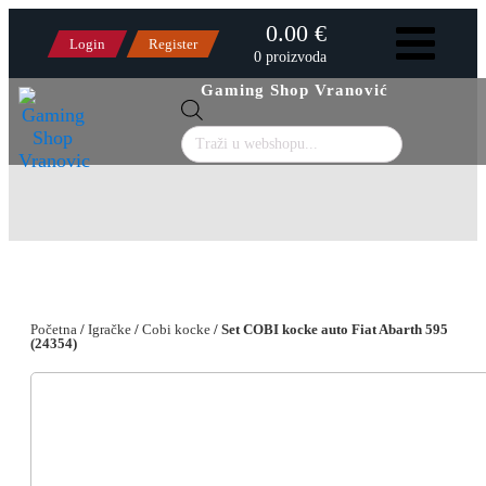
0.00 €
Login
Register
0 proizvoda
Gaming Shop Vranović
Products
search
Početna
/
Igračke
/
Cobi kocke
/ Set COBI kocke auto Fiat Abarth 595
(24354)