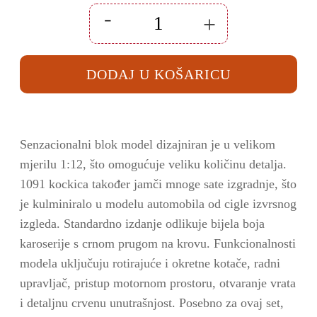
-
+
Set
COBI
kocke
auto
DODAJ U KOŠARICU
Fiat
Abarth
595
(24354)
količina
Senzacionalni blok model dizajniran je u velikom
mjerilu 1:12, što omogućuje veliku količinu detalja.
1091 kockica također jamči mnoge sate izgradnje, što
je kulminiralo u modelu automobila od cigle izvrsnog
izgleda. Standardno izdanje odlikuje bijela boja
karoserije s crnom prugom na krovu. Funkcionalnosti
modela uključuju rotirajuće i okretne kotače, radni
upravljač, pristup motornom prostoru, otvaranje vrata
i detaljnu crvenu unutrašnjost. Posebno za ovaj set,