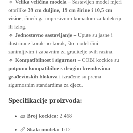
🔹
Velika veličina modela
– Sastavljen model mjeri
otprilike
39 cm duljine, 19 cm širine i 10,5 cm
visine
, čineći ga impresivnim komadom za kolekciju
ili izlog.
🔹
Jednostavno sastavljanje
– Upute su jasne i
ilustrirane korak-po-korak, što model čini
zanimljivim i zabavnim za graditelje svih razina.
🔹
Kompatibilnost i sigurnost
– COBI kockice su
potpuno kompatibilne s drugim brendovima
građevinskih blokova
i izrađene su prema
sigurnosnim standardima za djecu.
Specifikacije proizvoda:
🧱
Broj kockica:
2.468
📏
Skala modela:
1:12