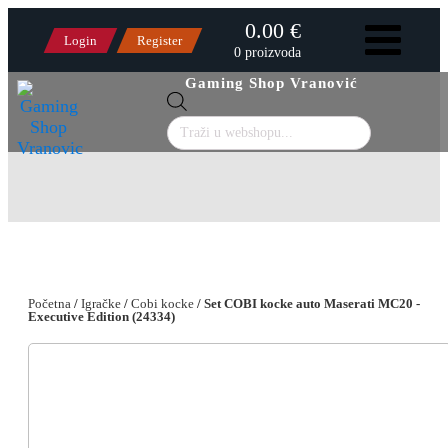
0.00 €
Login
Register
0 proizvoda
Gaming Shop Vranović
Products
search
Početna
/
Igračke
/
Cobi kocke
/ Set COBI kocke auto Maserati MC20 -
Executive Edition (24334)