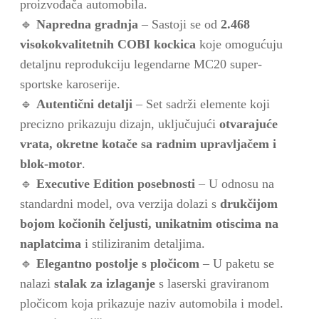
proizvođača automobila.
🔹
Napredna gradnja
– Sastoji se od
2.468
visokokvalitetnih COBI kockica
koje omogućuju
detaljnu reprodukciju legendarne MC20 super-
sportske karoserije.
🔹
Autentični detalji
– Set sadrži elemente koji
precizno prikazuju dizajn, uključujući
otvarajuće
vrata, okretne kotače sa radnim upravljačem i
blok-motor
.
🔹
Executive Edition posebnosti
– U odnosu na
standardni model, ova verzija dolazi s
drukčijom
bojom kočionih čeljusti, unikatnim otiscima na
naplatcima
i stiliziranim detaljima.
🔹
Elegantno postolje s pločicom
– U paketu se
nalazi
stalak za izlaganje
s laserski graviranom
pločicom koja prikazuje naziv automobila i model.