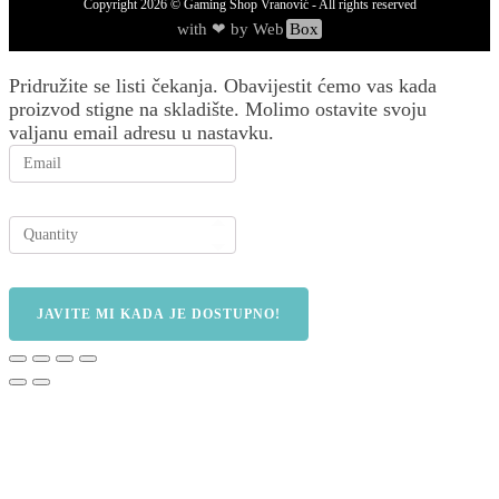
Copyright
2026
© Gaming Shop Vranović - All rights reserved
with ❤ by Web
Box
Pridružite se listi čekanja.
Obavijestit ćemo vas kada
proizvod stigne na skladište. Molimo ostavite svoju
valjanu email adresu u nastavku.
JAVITE MI KADA JE DOSTUPNO!