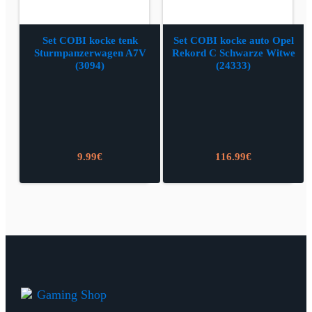
Set COBI kocke tenk
Set COBI kocke auto Opel
Sturmpanzerwagen A7V
Rekord C Schwarze Witwe
(3094)
(24333)
9.99
€
116.99
€