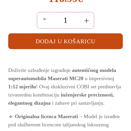
-
+
Set
COBI
kocke
auto
DODAJ U KOŠARICU
Maserati
MC20
-
Executive
Edition
(24334)
količina
Doživite uzbuđenje izgradnje
autentičnog modela
superautomobila Maserati MC20
u impresivnoj
1:12 mjerilu
! Ovaj ekskluzivni COBI set predstavlja
izvanrednu kombinaciju
inženjerske preciznosti,
elegantnog dizajna
i zabave pri sastavljanju.
🔹
Originalna licenca Maserati
– Model je izrađen
pod službenom licencom talijanskog luksuznog