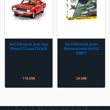
Set COBI kocke auto Opel
Set COBI kocke avion
Rekord C Coupe (24345)
Messerschmitt Me262
(5881)
116.99
€
29.99
€