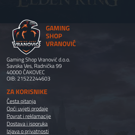
GAMING
SHOP
VRANOVIĆ
Gaming Shop Vranović d.o.o.
Savska Ves, Radnička 99
40000 ČAKOVEC
OIB: 21522244603
ZA KORISNIKE
Česta pitanja
Opći uvjeti prodaje
Povrat i reklamacije
Dostava i isporuka
Izjava o privatnosti