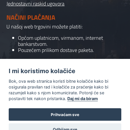
Jednostavni raskid ugovora
NAČINI PLAĆANJA
U našoj web trgovini možete platiti:
Općom uplatnicom, virmanom, internet
bankarstvom.
Pouzećem prilikom dostave paketa.
KONTAKT
I mi koristimo kolačiće
095 556 7158
Bok, ova web stranica koristi bitne kolačiće kako bi
info@gaming-shop-vranovic.hr
osigurala pravilan rad i kolačiće za praćenje kako bi
razumjeli kako s njom komunicirate. Potonji će se
postaviti tek nakon pristanka.
Daj mi da biram
Prihvaćam sve
0
Odbijam sve