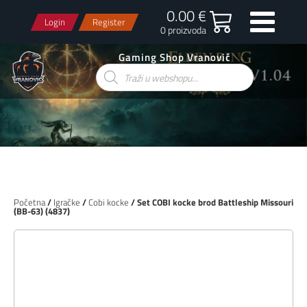
0.00 €
Login
Register
0 proizvoda
Gaming Shop Vranović
Products
search
Početna
/
Igračke
/
Cobi kocke
/ Set COBI kocke brod Battleship Missouri
(BB-63) (4837)