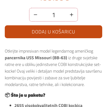
Set
COBI
kocke
brod
DODAJ U KOŠARICU
Battleship
Missouri
(BB-
63)
(4837)
količina
Otkrijte impresivan model legendarnog američkog
pancernika USS Missouri (BB-63)
iz druge svjetske
ratne ere u obliku jedinstvene COBI konstrukcijske set-
kocke! Ovaj veliki i detaljan model predstavlja savršenu
kombinaciju povijesti i zabave za sve ljubitelje
modelarstva, ratne tehnike, ali i kolekcionare.
📦 Što je u paketu?
2655 visokokvalitetnih COBI kockica