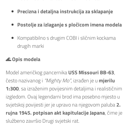
Precizna i detaljna instrukcija za sklapanje
Postolje za izlaganje s pločicom imena modela
Kompatibilno s drugim COBI i sličnim kockama
drugih marki
🌊 Opis modela
Model američkog pancernika
USS Missouri BB-63
,
često nazivanog i
“Mighty Mo”
, izrađen je u
mjerilu
1:300
, sa izraženim povijesnim detaljima i realističnim
izgledom. Ovaj legendarni brod ima posebno mjesto u
svjetskoj povijesti jer je upravo na njegovom paluba
2.
rujna 1945. potpisan akt kapitulacije Japana
, čime je
službeno završio Drugi svjetski rat.