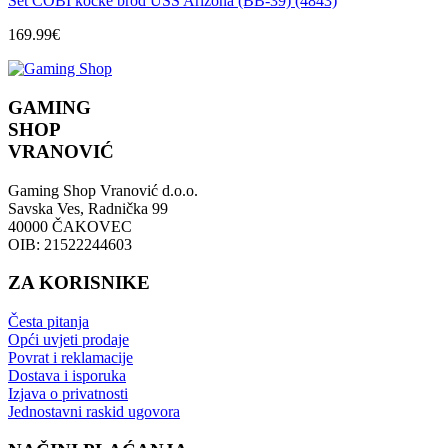
Set COBI kocke brod USS Arizona (BB-39) (4843)
169.99
€
GAMING
SHOP
VRANOVIĆ
Gaming Shop Vranović d.o.o.
Savska Ves, Radnička 99
40000 ČAKOVEC
OIB: 21522244603
ZA KORISNIKE
Česta pitanja
Opći uvjeti prodaje
Povrat i reklamacije
Dostava i isporuka
Izjava o privatnosti
Jednostavni raskid ugovora