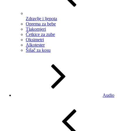
Zdravlje i ljepota
Oprema za bebe
Tlakomjeri
Četkice za zube
Oksimetri
Alkotester
Šišač za kosu
Audio