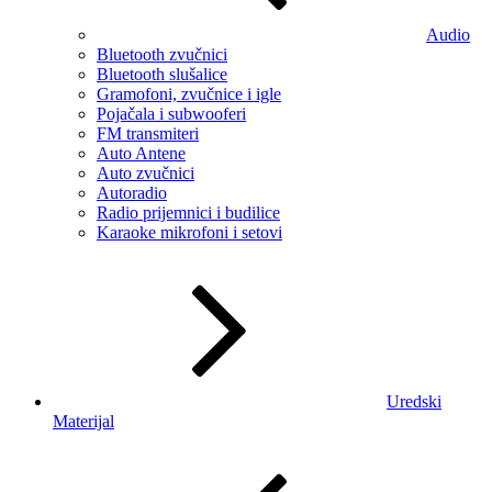
Audio
Bluetooth zvučnici
Bluetooth slušalice
Gramofoni, zvučnice i igle
Pojačala i subwooferi
FM transmiteri
Auto Antene
Auto zvučnici
Autoradio
Radio prijemnici i budilice
Karaoke mikrofoni i setovi
Uredski
Materijal