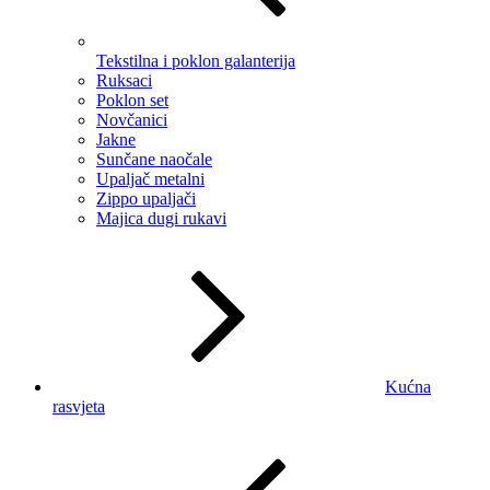
Tekstilna i poklon galanterija
Ruksaci
Poklon set
Novčanici
Jakne
Sunčane naočale
Upaljač metalni
Zippo upaljači
Majica dugi rukavi
Kućna
rasvjeta