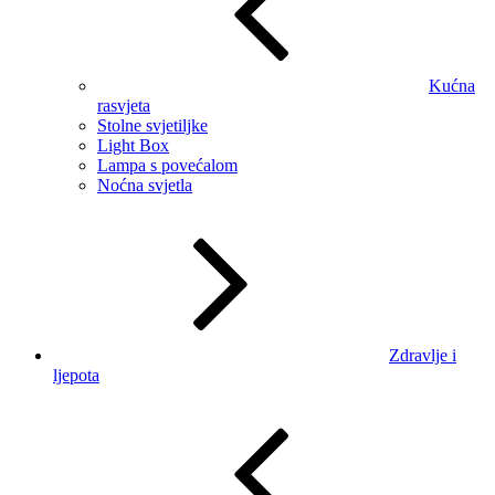
Kućna
rasvjeta
Stolne svjetiljke
Light Box
Lampa s povećalom
Noćna svjetla
Zdravlje i
ljepota