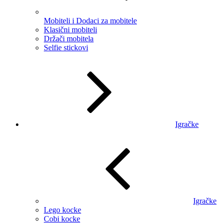
Mobiteli i Dodaci za mobitele
Klasični mobiteli
Držači mobitela
Selfie stickovi
Igračke
Igračke
Lego kocke
Cobi kocke