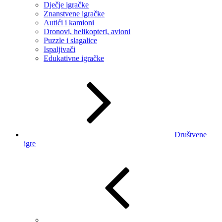
Dječje igračke
Znanstvene igračke
Autići i kamioni
Dronovi, helikopteri, avioni
Puzzle i slagalice
Ispaljivači
Edukativne igračke
Društvene
igre