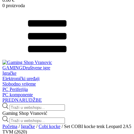
0.00 €
0 proizvoda
GAMING
Društvene igre
Igračke
Elektronički uređaji
Slobodno vrijeme
PC Periferijia
PC komponente
PREDNARUDŽBE
Products
search
Gaming Shop Vranović
Products
search
Početna
/
Igračke
/
Cobi kocke
/ Set COBI kocke tenk Leopard 2A5
TVM (2620)