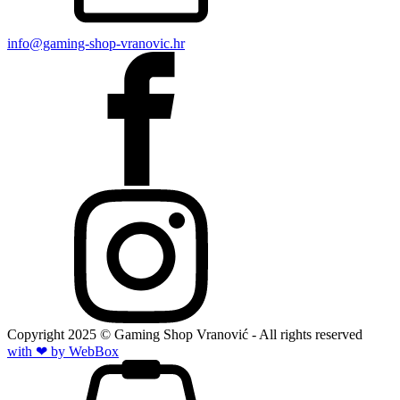
info@gaming-shop-vranovic.hr
Copyright
2025
© Gaming Shop Vranović - All rights reserved
with ❤ by Web
Box