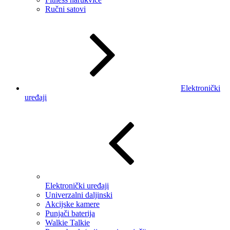
Ručni satovi
Elektronički
uređaji
Elektronički uređaji
Univerzalni daljinski
Akcijske kamere
Punjači baterija
Walkie Talkie