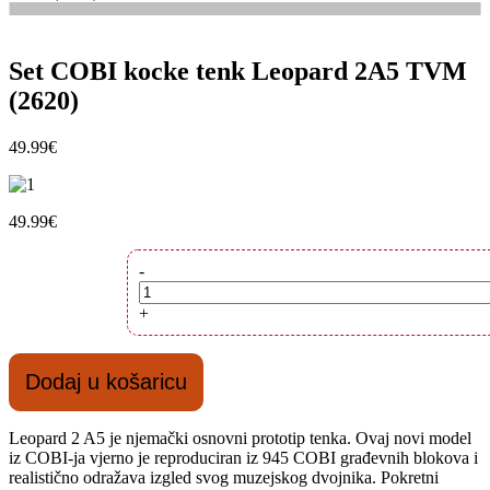
Set COBI kocke tenk Leopard 2A5 TVM
(2620)
49.99
€
49.99
€
Set
-
COBI
kocke
+
tenk
Leopard
2A5
Dodaj u košaricu
TVM
(2620)
količina
Leopard 2 A5 je njemački osnovni prototip tenka. Ovaj novi model
iz COBI-ja vjerno je reproduciran iz 945 COBI građevnih blokova i
realistično odražava izgled svog muzejskog dvojnika. Pokretni