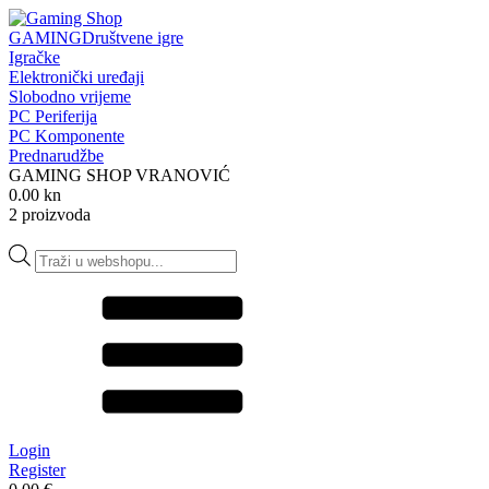
GAMING
Društvene igre
Igračke
Elektronički uređaji
Slobodno vrijeme
PC Periferija
PC Komponente
Prednarudžbe
GAMING SHOP VRANOVIĆ
0.00 kn
2 proizvoda
Products
search
Login
Register