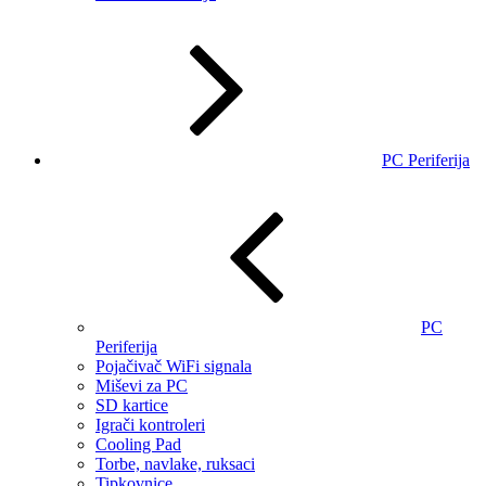
PC Periferija
PC
Periferija
Pojačivač WiFi signala
Miševi za PC
SD kartice
Igrači kontroleri
Cooling Pad
Torbe, navlake, ruksaci
Tipkovnice