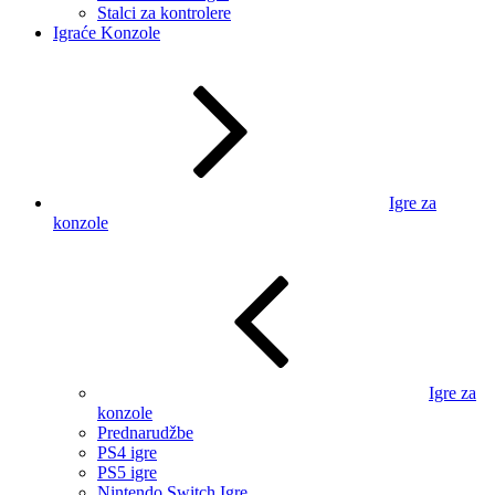
Stalci za kontrolere
Igraće Konzole
Igre za
konzole
Igre za
konzole
Prednarudžbe
PS4 igre
PS5 igre
Nintendo Switch Igre