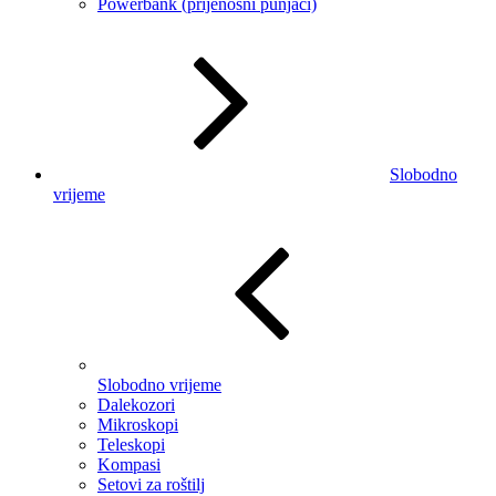
Powerbank (prijenosni punjači)
Slobodno
vrijeme
Slobodno vrijeme
Dalekozori
Mikroskopi
Teleskopi
Kompasi
Setovi za roštilj