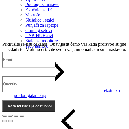
Podloge za miševe
Zvučnici za PC
Mikrofoni
Slušalice i stalci
Punjači za laptope
Gaming setovi
USB HUB-ovi
Stalci za monitore
Pridružite se listi čekanja.
Obavijestit ćemo vas kada proizvod stigne
Web kamere
na skladište. Molimo ostavite svoju valjanu email adresu u nastavku.
Tekstilna i
poklon galanterija
Javite mi kada je dostupno!