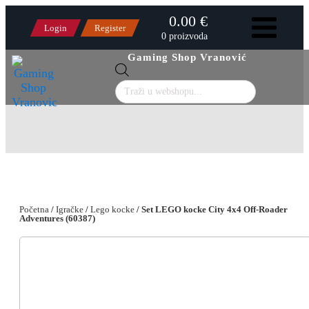
0.00 €
Login
Register
0 proizvoda
Gaming Shop Vranović
Products
search
Početna
/
Igračke
/
Lego kocke
/ Set LEGO kocke City 4x4 Off-Roader
Adventures (60387)