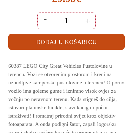
-
+
Set
LEGO
kocke
City
DODAJ U KOŠARICU
4x4
Off-
Roader
Adventures
(60387)
količina
60387 LEGO City Great Vehicles Pustolovine u
terencu. Vozi se otvorenim prostorom i kreni na
uzbudljive kamperske pustolovine u terencu! Otporno
vozilo ima goleme gume i iznimno visok ovjes za
vožnju po neravnom terenu. Kada stigneš do cilja,
istovari planinske bicikle, stavi kacigu i počni
istraživati! Promatraj prirodni svijet kroz objektiv
fotoaparata. A onda podigni šator, zapali logorsku
vatru i skuhaj večeru koja će te pripremiti za san u