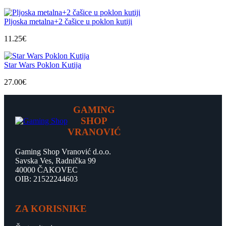
Pljoska metalna+2 čašice u poklon kutiji
11.25
€
Star Wars Poklon Kutija
27.00
€
GAMING
SHOP
VRANOVIĆ
Gaming Shop Vranović d.o.o.
Savska Ves, Radnička 99
40000 ČAKOVEC
OIB: 21522244603
ZA KORISNIKE