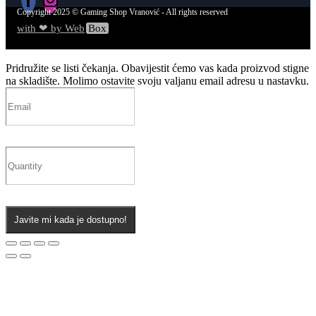
Copyright
2025
© Gaming Shop Vranović - All rights reserved
with ❤ by Web
Box
Pridružite se listi čekanja.
Obavijestit ćemo vas kada proizvod stigne
na skladište. Molimo ostavite svoju valjanu email adresu u nastavku.
Javite mi kada je dostupno!