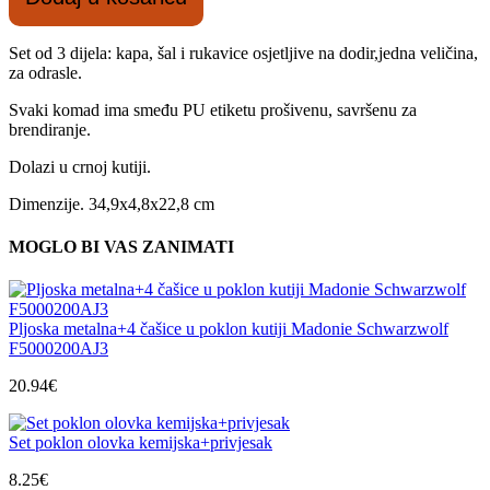
Makito
22007
crn
Set od 3 dijela: kapa, šal i rukavice osjetljive na dodir,jedna veličina,
količina
za odrasle.
Svaki komad ima smeđu PU etiketu prošivenu, savršenu za
brendiranje.
Dolazi u crnoj kutiji.
Dimenzije. 34,9x4,8x22,8 cm
MOGLO BI VAS ZANIMATI
Pljoska metalna+4 čašice u poklon kutiji Madonie Schwarzwolf
F5000200AJ3
20.94
€
Set poklon olovka kemijska+privjesak
8.25
€