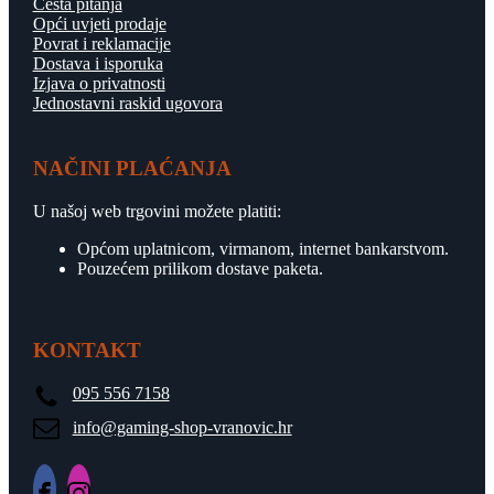
Česta pitanja
Opći uvjeti prodaje
Povrat i reklamacije
Dostava i isporuka
Izjava o privatnosti
Jednostavni raskid ugovora
NAČINI PLAĆANJA
U našoj web trgovini možete platiti:
Općom uplatnicom, virmanom, internet bankarstvom.
Pouzećem prilikom dostave paketa.
KONTAKT
095 556 7158
info@gaming-shop-vranovic.hr