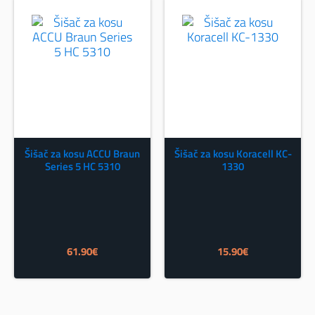
Šišač za kosu ACCU Braun
Šišač za kosu Koracell KC-
Series 5 HC 5310
1330
61.90
€
15.90
€