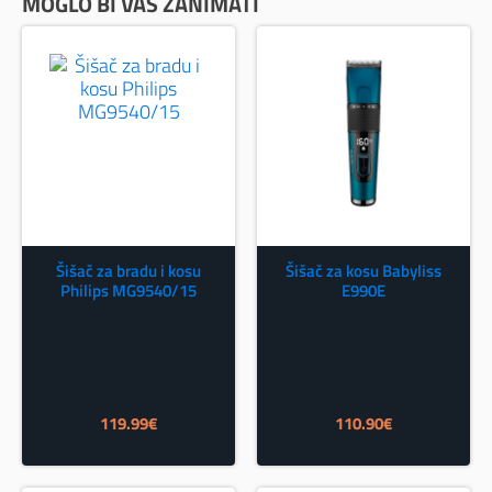
MOGLO BI VAS ZANIMATI
Šišač za bradu i kosu
Šišač za kosu Babyliss
Philips MG9540/15
E990E
119.99
€
110.90
€