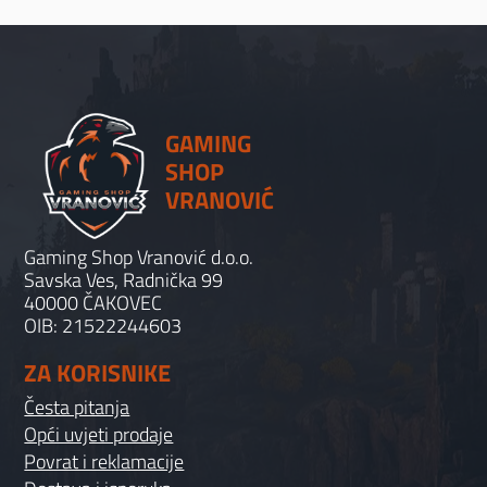
GAMING
SHOP
VRANOVIĆ
Gaming Shop Vranović d.o.o.
Savska Ves, Radnička 99
40000 ČAKOVEC
OIB: 21522244603
ZA KORISNIKE
Česta pitanja
Opći uvjeti prodaje
Povrat i reklamacije