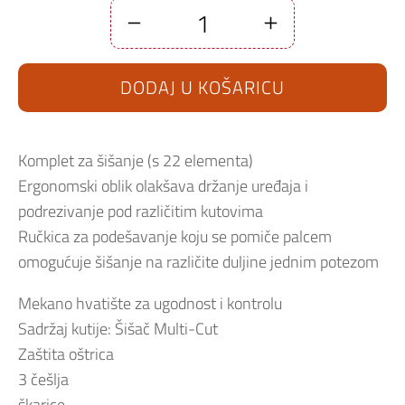
Šišač
za
kosu
Wahl
DODAJ U KOŠARICU
home
PRO
količina
Komplet za šišanje (s 22 elementa)
Ergonomski oblik olakšava držanje uređaja i
podrezivanje pod različitim kutovima
Ručkica za podešavanje koju se pomiče palcem
omogućuje šišanje na različite duljine jednim potezom
Mekano hvatište za ugodnost i kontrolu
Sadržaj kutije: Šišač Multi-Cut
Zaštita oštrica
3 češlja
škarice