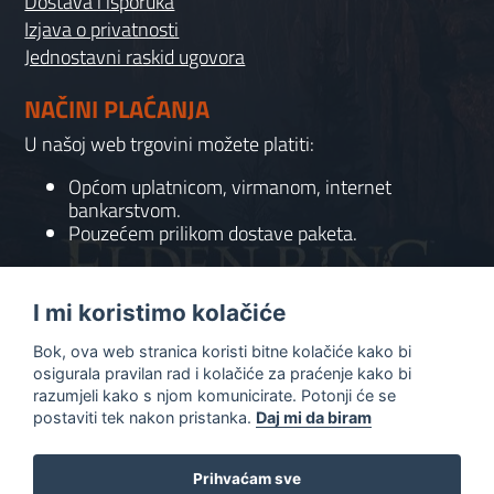
Dostava i isporuka
Izjava o privatnosti
Jednostavni raskid ugovora
NAČINI PLAĆANJA
U našoj web trgovini možete platiti:
Općom uplatnicom, virmanom, internet
bankarstvom.
Pouzećem prilikom dostave paketa.
KONTAKT
I mi koristimo kolačiće
095 556 7158
Bok, ova web stranica koristi bitne kolačiće kako bi
info@gaming-shop-vranovic.hr
osigurala pravilan rad i kolačiće za praćenje kako bi
razumjeli kako s njom komunicirate. Potonji će se
postaviti tek nakon pristanka.
Daj mi da biram
Prihvaćam sve