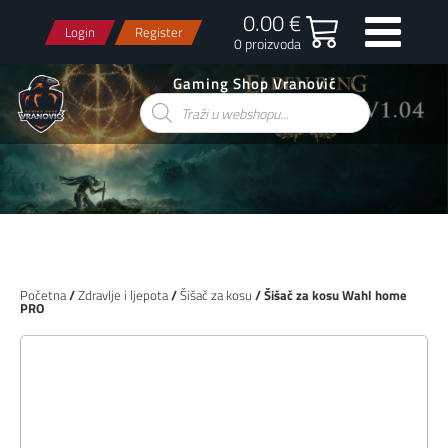
0.00 €
Login
Register
0 proizvoda
Gaming Shop Vranović
Products
search
Početna
/
Zdravlje i ljepota
/
Šišač za kosu
/ Šišač za kosu Wahl home
PRO