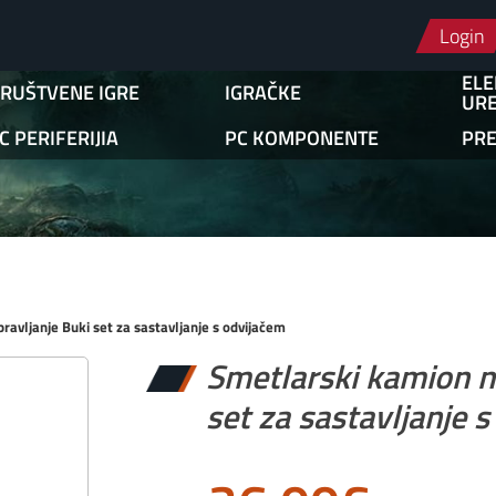
Login
ELE
RUŠTVENE IGRE
IGRAČKE
URE
C PERIFERIJIA
PC KOMPONENTE
PR
ravljanje Buki set za sastavljanje s odvijačem
Smetlarski kamion na
set za sastavljanje 