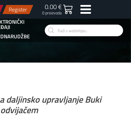
0.00 €
Register
0 proizvoda
KTRONIČKI
ĐAJI
Products
search
EDNARUDŽBE
 daljinsko upravljanje Buki
s odvijačem