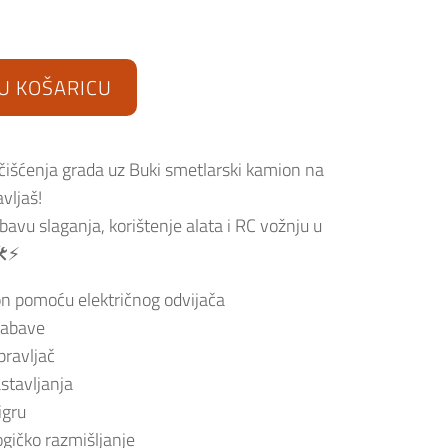
U KOŠARICU
 čišćenja grada uz Buki smetlarski kamion na
vljaš!
bavu slaganja, korištenje alata i RC vožnju u
️⚡
ion pomoću električnog odvijača
zabave
pravljač
stavljanja
igru
ogičko razmišljanje