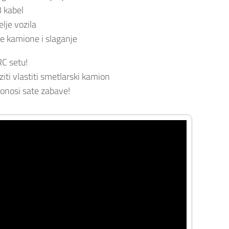
B kabel
elje vozila
le kamione i slaganje
RC setu!
ziti vlastiti smetlarski kamion
onosi sate zabave!