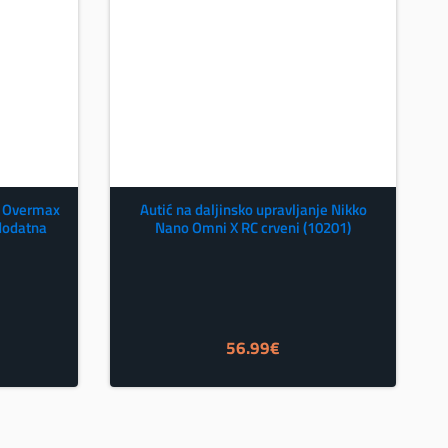
je Overmax
Autić na daljinsko upravljanje Nikko
dodatna
Nano Omni X RC crveni (10201)
56.99
€