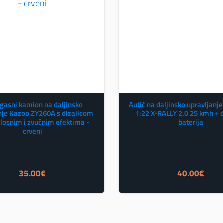
gasni kamion na daljinsko
Autić na daljinsko upravljan
nje Kazoo ZY260A s dizalicom
1:22 X-RALLY 2.0 25 kmh + 
tlosnim i zvučnim efektima -
baterija
crveni
35.00
€
40.00
€