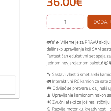
36.00
€
DODAJ 
Smetlarski
kamion
na
daljinsko
upravljanje
🚛🗑️🔥 Vrijeme je za PRAVU akciju
Buki
set
daljinsko upravljanje koji SAM sasta
za
sastavljanje
Fantastičan edukativni set spaja za
s
odvijačem
jednom nevjerojatnom paketu! 😍
količina
🔧 Sastavi vlastiti smetlarski kam
🚛 Interaktivni RC kamion za sate 
🎮 Odvijač se pretvara u daljinski u
📡 Upravljanje kamionom nakon sa
🔊 Zvučni efekti za još realističniju 
💪 Razvija motoriku, kreativnost i l