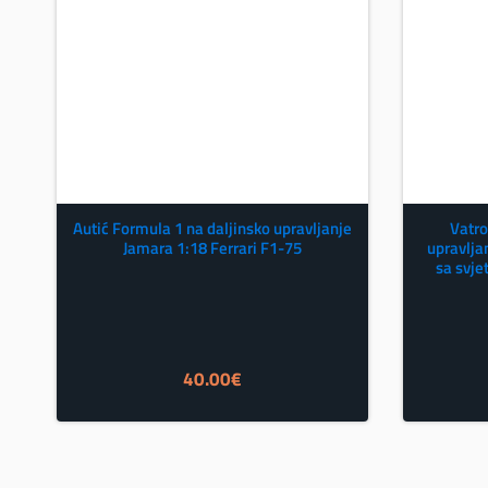
Autić Formula 1 na daljinsko upravljanje
Vatro
Jamara 1:18 Ferrari F1-75
upravlja
sa svje
40.00
€