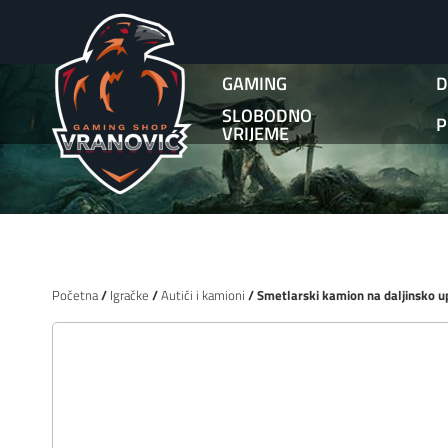
GAMING
D
SLOBODNO
P
VRIJEME
Početna
/
Igračke
/
Autići i kamioni
/ Smetlarski kamion na daljinsko up