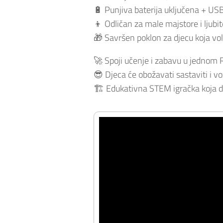
🔋 Punjiva baterija uključena + US
👦 Odličan za male majstore i ljubit
🎁 Savršen poklon za djecu koja vo
🚀 Spoji učenje i zabavu u jednom 
😎 Djeca će obožavati sastaviti i vo
🏗️ Edukativna STEM igračka koja d