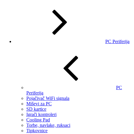
PC Periferija
PC
Periferija
Pojačivač WiFi signala
Miševi za PC
SD kartice
Igrači kontroleri
Cooling Pad
Torbe, navlake, ruksaci
Tipkovnice