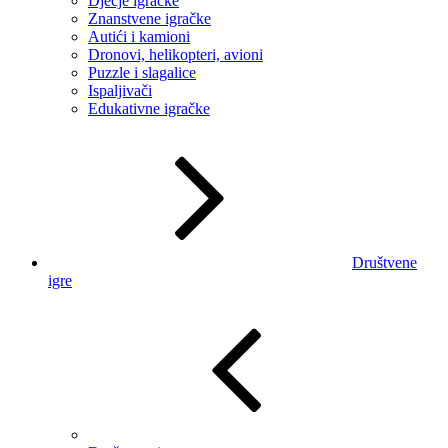
Dječje igračke
Znanstvene igračke
Autići i kamioni
Dronovi, helikopteri, avioni
Puzzle i slagalice
Ispaljivači
Edukativne igračke
Društvene
igre