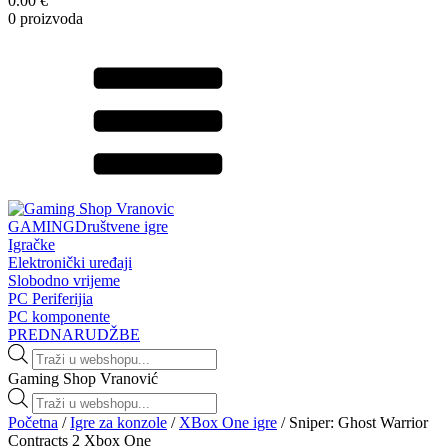
0.00 €
0 proizvoda
GAMING
Društvene igre
Igračke
Elektronički uređaji
Slobodno vrijeme
PC Periferijia
PC komponente
PREDNARUDŽBE
Products
search
Gaming Shop Vranović
Products
search
Početna
/
Igre za konzole
/
XBox One igre
/ Sniper: Ghost Warrior
Contracts 2 Xbox One