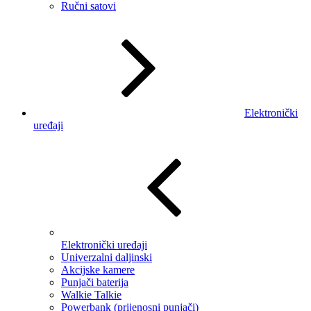
Ručni satovi
Elektronički
uređaji
Elektronički uređaji
Univerzalni daljinski
Akcijske kamere
Punjači baterija
Walkie Talkie
Powerbank (prijenosni punjači)