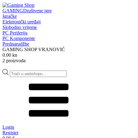
GAMING
Društvene igre
Igračke
Elektronički uređaji
Slobodno vrijeme
PC Periferija
PC Komponente
Prednarudžbe
GAMING SHOP VRANOVIĆ
0.00 kn
2 proizvoda
Products
search
Login
Register