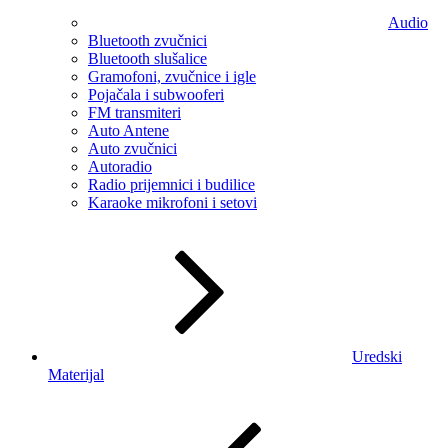
Audio
Bluetooth zvučnici
Bluetooth slušalice
Gramofoni, zvučnice i igle
Pojačala i subwooferi
FM transmiteri
Auto Antene
Auto zvučnici
Autoradio
Radio prijemnici i budilice
Karaoke mikrofoni i setovi
Uredski
Materijal