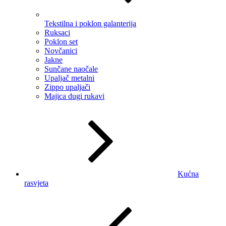
Tekstilna i poklon galanterija
Ruksaci
Poklon set
Novčanici
Jakne
Sunčane naočale
Upaljač metalni
Zippo upaljači
Majica dugi rukavi
Kućna
rasvjeta