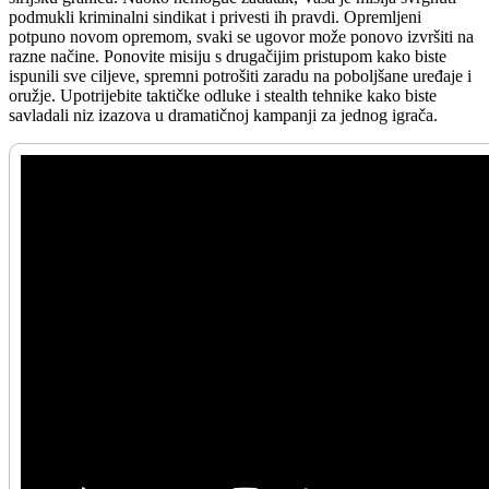
podmukli kriminalni sindikat i privesti ih pravdi. Opremljeni
potpuno novom opremom, svaki se ugovor može ponovo izvršiti na
razne načine. Ponovite misiju s drugačijim pristupom kako biste
ispunili sve ciljeve, spremni potrošiti zaradu na poboljšane uređaje i
oružje. Upotrijebite taktičke odluke i stealth tehnike kako biste
savladali niz izazova u dramatičnoj kampanji za jednog igrača.