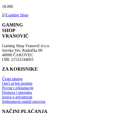
18.00
€
GAMING
SHOP
VRANOVIĆ
Gaming Shop Vranović d.o.o.
Savska Ves, Radnička 99
40000 ČAKOVEC
OIB: 21522244603
ZA KORISNIKE
Česta pitanja
Opći uvjeti prodaje
Povrat i reklamacije
Dostava i isporuka
Izjava o privatnosti
Jednostavni raskid ugovora
NAČINI PLAĆANJA