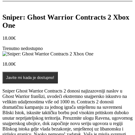
Sniper: Ghost Warrior Contracts 2 Xbox
One
18.00
€
Trenutno nedostupno
18.00
€
Javite mi kada je dostupno!
Sniper Ghost Warrior Contracts 2 donosi najizazovniji naslov u
Ghost Warrior franšizi, uvodeći ekstremno snajpersko iskustvo na
velikim udaljenostima više od 1000 m. Contracts 2 donosii
dramatičnu kampanju za jednog igrača smještenu na suvremeni
Bliski Istok, iskusite taktičku borbu pod visokim pritiskom duboko
unutar neprijateljskog teritorija. Preuzmite ulogu Ravena, ugovornog
snajperskog ubojice, dok započinje novu seriju ugovora u regiji
Bliskog istoka gdje vlada bezakonje, smještenoj uz libanonsku i
sirijsku granicu. Naoko nemoguć zadatak, Vaša je misija svrgnuti