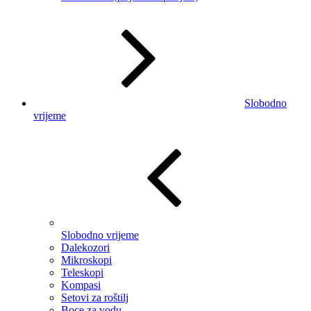
Slobodno
vrijeme
Slobodno vrijeme
Dalekozori
Mikroskopi
Teleskopi
Kompasi
Setovi za roštilj
Boce za vodu