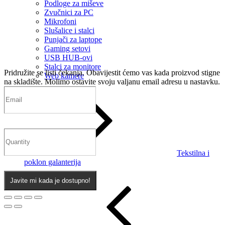
Podloge za miševe
Zvučnici za PC
Mikrofoni
Slušalice i stalci
Punjači za laptope
Gaming setovi
USB HUB-ovi
Stalci za monitore
Pridružite se listi čekanja.
Obavijestit ćemo vas kada proizvod stigne
Web kamere
na skladište. Molimo ostavite svoju valjanu email adresu u nastavku.
Tekstilna i
poklon galanterija
Javite mi kada je dostupno!