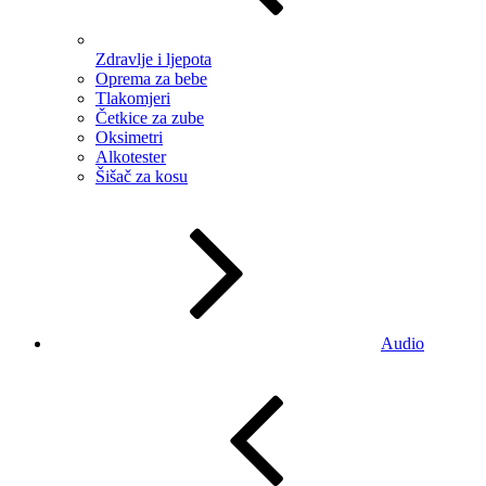
Zdravlje i ljepota
Oprema za bebe
Tlakomjeri
Četkice za zube
Oksimetri
Alkotester
Šišač za kosu
Audio