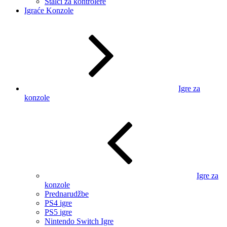
Stalci za kontrolere
Igraće Konzole
Igre za
konzole
Igre za
konzole
Prednarudžbe
PS4 igre
PS5 igre
Nintendo Switch Igre