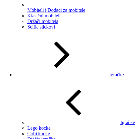
Mobiteli i Dodaci za mobitele
Klasični mobiteli
Držači mobitela
Selfie stickovi
Igračke
Igračke
Lego kocke
Cobi kocke