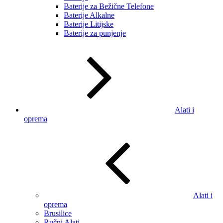
Baterije za Bežične Telefone
Baterije Alkalne
Baterije Litijske
Baterije za punjenje
Alati i
oprema
Alati i
oprema
Brusilice
Ručni Alati