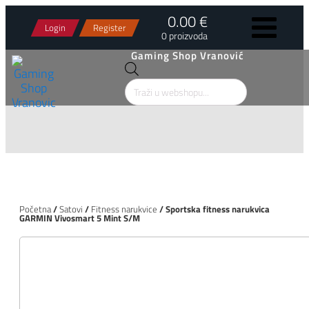
0.00 €
Login
Register
0 proizvoda
Gaming Shop Vranović
Products
search
Početna
/
Satovi
/
Fitness narukvice
/ Sportska fitness narukvica
GARMIN Vivosmart 5 Mint S/M