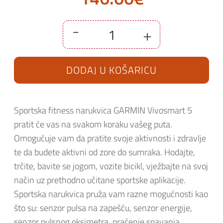
-
+
Sportska
fitness
narukvica
GARMIN
DODAJ U KOŠARICU
Vivosmart
5
Mint
S/M
količina
Sportska fitness narukvica GARMIN Vivosmart 5
pratit će vas na svakom koraku vašeg puta.
Omogućuje vam da pratite svoje aktivnosti i zdravlje
te da budete aktivni od zore do sumraka. Hodajte,
trčite, bavite se jogom, vozite bicikl, vježbajte na svoj
način uz prethodno učitane sportske aplikacije.
Sportska narukvica pruža vam razne mogućnosti kao
što su: senzor pulsa na zapešću, senzor energije,
senzor pulsnog oksimetra, praćenje spavanja,