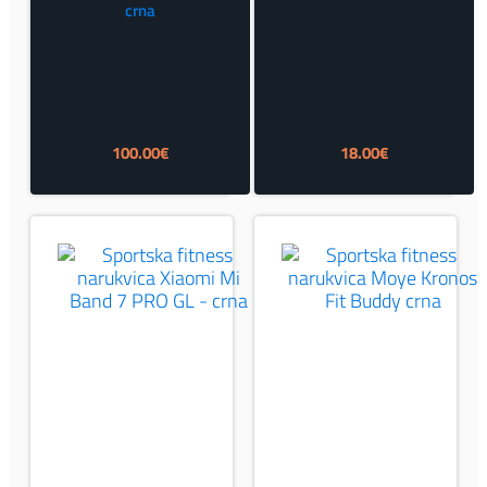
crna
100.00
€
18.00
€