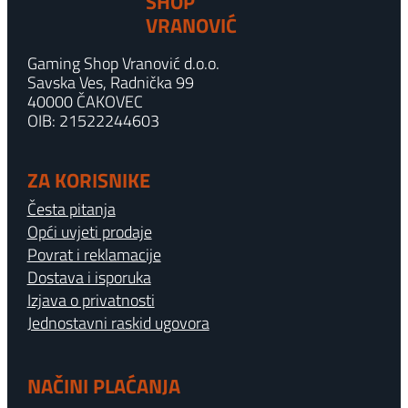
SHOP
VRANOVIĆ
Gaming Shop Vranović d.o.o.
Savska Ves, Radnička 99
40000 ČAKOVEC
OIB: 21522244603
ZA KORISNIKE
Česta pitanja
Opći uvjeti prodaje
Povrat i reklamacije
Dostava i isporuka
Izjava o privatnosti
Jednostavni raskid ugovora
NAČINI PLAĆANJA