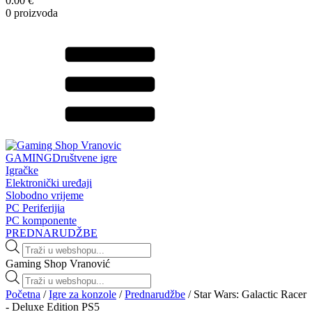
0.00 €
0 proizvoda
GAMING
Društvene igre
Igračke
Elektronički uređaji
Slobodno vrijeme
PC Periferijia
PC komponente
PREDNARUDŽBE
Products
search
Gaming Shop Vranović
Products
search
Početna
/
Igre za konzole
/
Prednarudžbe
/ Star Wars: Galactic Racer
- Deluxe Edition PS5