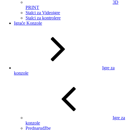
3D
PRINT
Stalci za Videoigre
Stalci za kontrolere
Igraće Konzole
Igre za
konzole
Igre za
konzole
Prednarudžbe