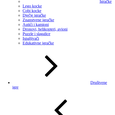
Igračke
Lego kocke
Cobi kocke
Dječje igračke
Znanstvene igračke
Autići i kamioni
Dronovi, helikopteri, avioni
Puzzle i slagalice
Ispaljivači
Edukativne igračke
Društvene
igre