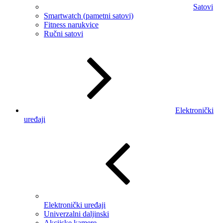
Satovi
Smartwatch (pametni satovi)
Fitness narukvice
Ručni satovi
Elektronički
uređaji
Elektronički uređaji
Univerzalni daljinski
Akcijske kamere