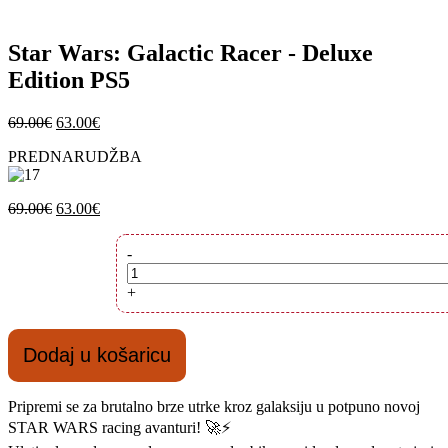
Star Wars: Galactic Racer - Deluxe
Edition PS5
Izvorna
Trenutna
69.00
€
63.00
€
cijena
cijena
PREDNARUDŽBA
bila
je:
je:
63.00€.
69.00€.
Izvorna
Trenutna
69.00
€
63.00
€
cijena
cijena
bila
je:
Star
-
je:
63.00€.
Wars:
69.00€.
Galactic
+
Racer
-
Deluxe
Dodaj u košaricu
Edition
PS5
količina
Pripremi se za brutalno brze utrke kroz galaksiju u potpuno novoj
STAR WARS racing avanturi! 🚀⚡