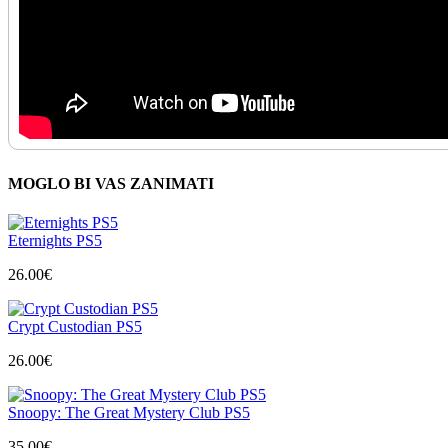
MOGLO BI VAS ZANIMATI
Eternights PS5
26.00
€
Crypt Custodian PS5
26.00
€
Snoopy: The Great Mystery Club PS5
35.00
€