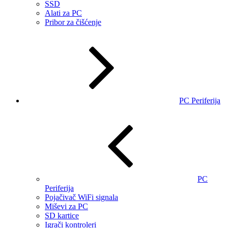
SSD
Alati za PC
Pribor za čišćenje
PC Periferija
PC
Periferija
Pojačivač WiFi signala
Miševi za PC
SD kartice
Igrači kontroleri