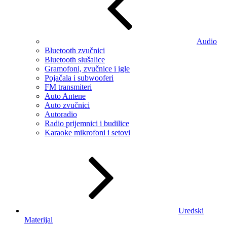
Audio
Bluetooth zvučnici
Bluetooth slušalice
Gramofoni, zvučnice i igle
Pojačala i subwooferi
FM transmiteri
Auto Antene
Auto zvučnici
Autoradio
Radio prijemnici i budilice
Karaoke mikrofoni i setovi
Uredski
Materijal