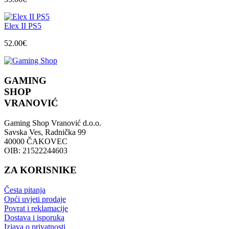
Elex II PS5
52.00
€
GAMING
SHOP
VRANOVIĆ
Gaming Shop Vranović d.o.o.
Savska Ves, Radnička 99
40000 ČAKOVEC
OIB: 21522244603
ZA KORISNIKE
Česta pitanja
Opći uvjeti prodaje
Povrat i reklamacije
Dostava i isporuka
Izjava o privatnosti