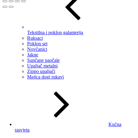
Tekstilna i poklon galanterija
Ruksaci
Poklon set
Novčanici
Jakne
Sunčane naočale
Upaljač metalni
Zippo upaljači
Majica dugi rukavi
Kućna
rasvjeta