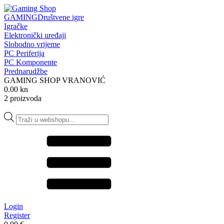
GAMING
Društvene igre
Igračke
Elektronički uređaji
Slobodno vrijeme
PC Periferija
PC Komponente
Prednarudžbe
GAMING SHOP VRANOVIĆ
0.00 kn
2 proizvoda
Products
search
Login
Register