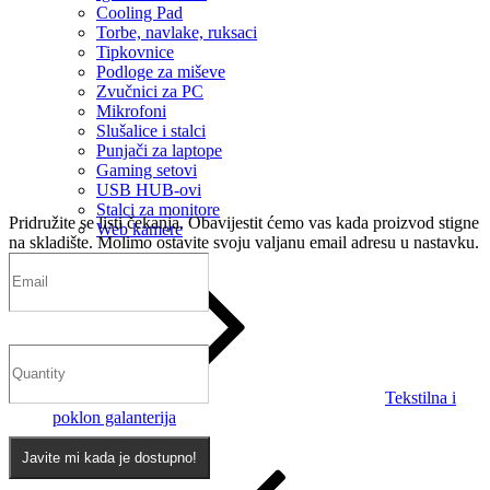
Cooling Pad
Torbe, navlake, ruksaci
Tipkovnice
Podloge za miševe
Zvučnici za PC
Mikrofoni
Slušalice i stalci
Punjači za laptope
Gaming setovi
USB HUB-ovi
Stalci za monitore
Pridružite se listi čekanja.
Obavijestit ćemo vas kada proizvod stigne
Web kamere
na skladište. Molimo ostavite svoju valjanu email adresu u nastavku.
Tekstilna i
poklon galanterija
Javite mi kada je dostupno!