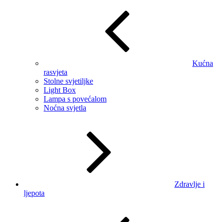
Kućna
rasvjeta
Stolne svjetiljke
Light Box
Lampa s povećalom
Noćna svjetla
Zdravlje i
ljepota