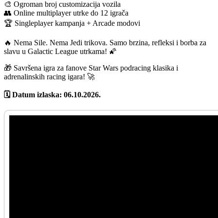
🎨 Ogroman broj customizacija vozila
👥 Online multiplayer utrke do 12 igrača
🏆 Singleplayer kampanja + Arcade modovi
🔥 Nema Sile. Nema Jedi trikova. Samo brzina, refleksi i borba za
slavu u Galactic League utrkama! 🌠
🎁 Savršena igra za fanove Star Wars podracing klasika i
adrenalinskih racing igara! 🚀
🗓️ Datum izlaska: 06.10.2026.