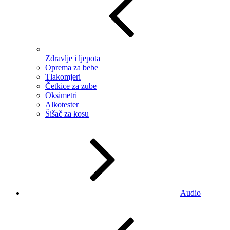
Zdravlje i ljepota
Oprema za bebe
Tlakomjeri
Četkice za zube
Oksimetri
Alkotester
Šišač za kosu
Audio