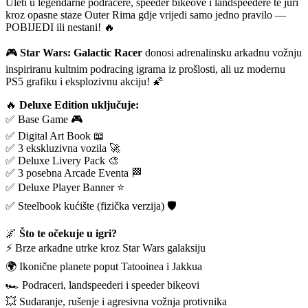
Uleti u legendarne podracere, speeder bikeove i landspeedere te juri
kroz opasne staze Outer Rima gdje vrijedi samo jedno pravilo —
POBIJEDI ili nestani! 🔥
🎮
Star Wars: Galactic Racer
donosi adrenalinsku arkadnu vožnju
inspiriranu kultnim podracing igrama iz prošlosti, ali uz modernu
PS5 grafiku i eksplozivnu akciju! 🌠
🔥
Deluxe Edition uključuje:
✅ Base Game 🎮
✅ Digital Art Book 📖
✅ 3 ekskluzivna vozila 🚀
✅ Deluxe Livery Pack 🎨
✅ 3 posebna Arcade Eventa 🏁
✅ Deluxe Player Banner ⭐
✅ Steelbook kućište (fizička verzija) 🛡️
🌌
Što te očekuje u igri?
⚡ Brze arkadne utrke kroz Star Wars galaksiju
🌍 Ikonične planete poput Tatooinea i Jakkua
🏎️ Podraceri, landspeederi i speeder bikeovi
💥 Sudaranje, rušenje i agresivna vožnja protivnika