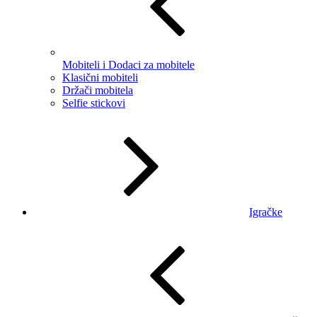
Mobiteli i Dodaci za mobitele
Klasični mobiteli
Držači mobitela
Selfie stickovi
Igračke