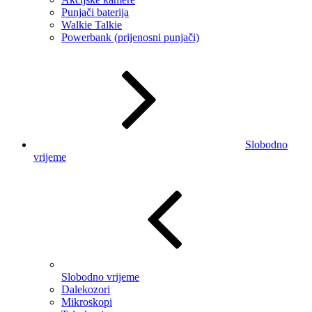
Punjači baterija
Walkie Talkie
Powerbank (prijenosni punjači)
Slobodno
vrijeme
Slobodno vrijeme
Dalekozori
Mikroskopi