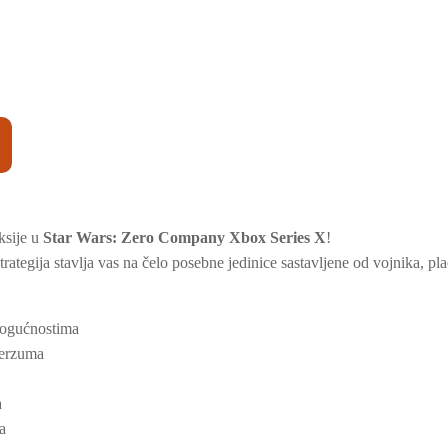
ksije u
Star Wars: Zero Company Xbox Series X
!
rategija stavlja vas na čelo posebne jedinice sastavljene od vojnika, p
mogućnostima
verzuma
a
a