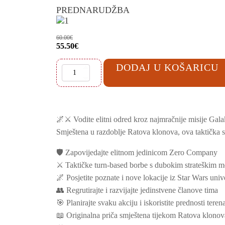
cijena
cijena
PREDNARUDŽBA
bila
je:
je:
55.50€.
60.00€.
60.00
€
Izvorna
Trenutna
55.50
€
cijena
cijena
bila
je:
DODAJ U KOŠARICU
Star
je:
55.50€.
Wars
60.00€.
Zero
Company
Xbox
Series
X
🌌⚔️ Vodite elitni odred kroz najmračnije misije Gala
količina
Smještena u razdoblje Ratova klonova, ova taktička st
🛡️ Zapovijedajte elitnom jedinicom Zero Company
⚔️ Taktičke turn-based borbe s dubokim strateškim 
🌌 Posjetite poznate i nove lokacije iz Star Wars uni
👥 Regrutirajte i razvijajte jedinstvene članove tima
🎯 Planirajte svaku akciju i iskoristite prednosti teren
📖 Originalna priča smještena tijekom Ratova klonov