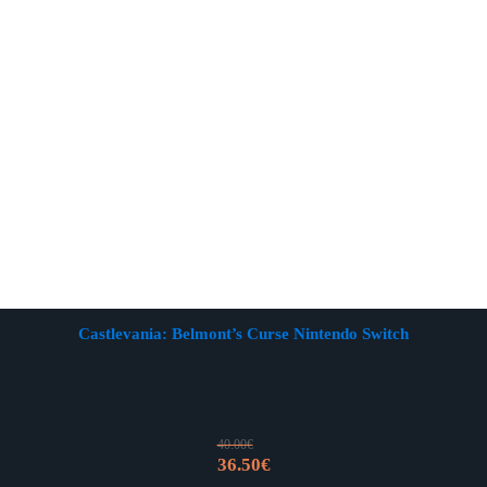
Castlevania: Belmont’s Curse Nintendo Switch
40.00
€
Izvorna
Trenutna
36.50
€
cijena
cijena