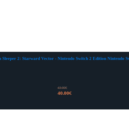
n Sleeper 2: Starward Vector - Nintendo Switch 2 Edition Nintendo S
43.00
€
Izvorna
Trenutna
40.00
€
cijena
cijena
bila
je:
je:
40.00€.
43.00€.