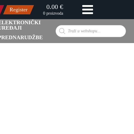
0.00 €
Register
0 proizvoda
ELEKTRONIČKI
UREĐAJI
Products
search
PREDNARUDŽBE