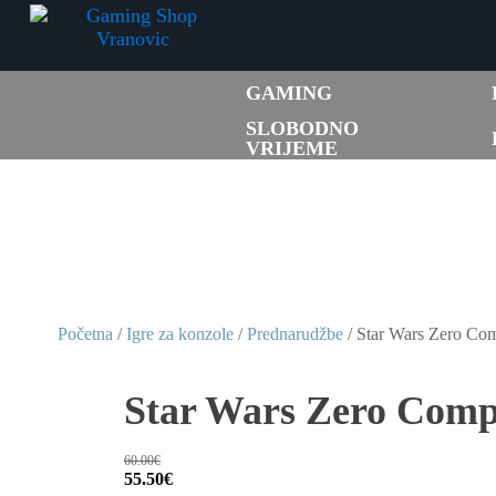
GAMING
SLOBODNO
VRIJEME
Početna
/
Igre za konzole
/
Prednarudžbe
/ Star Wars Zero Co
Star Wars Zero Comp
60.00
€
Izvorna
Trenutna
55.50
€