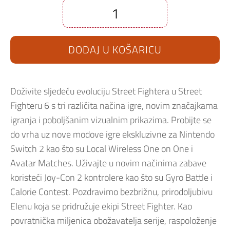
Street
Fighter
6
1-
DODAJ U KOŠARICU
2
Fighters
Edition
PS4
količina
Doživite sljedeću evoluciju Street Fightera u Street
Fighteru 6 s tri različita načina igre, novim značajkama
igranja i poboljšanim vizualnim prikazima. Probijte se
do vrha uz nove modove igre ekskluzivne za Nintendo
Switch 2 kao što su Local Wireless One on One i
Avatar Matches. Uživajte u novim načinima zabave
koristeći Joy-Con 2 kontrolere kao što su Gyro Battle i
Calorie Contest. Pozdravimo bezbrižnu, prirodoljubivu
Elenu koja se pridružuje ekipi Street Fighter. Kao
povratnička miljenica obožavatelja serije, raspoloženje