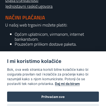
Izjava o privatnosti
Jednostavni raskid ugovora
NAČINI PLAĆANJA
U našoj web trgovini možete platiti:
Općom uplatnicom, virmanom, internet
bankarstvom.
Pouzećem prilikom dostave paketa.
KONTAKT
I mi koristimo kolačiće
095 556 7158
Bok, ova web stranica koristi bitne kolačiće kako bi
info@gaming-shop-vranovic.hr
osigurala pravilan rad i kolačiće za praćenje kako bi
razumjeli kako s njom komunicirate. Potonji će se
postaviti tek nakon pristanka.
Daj mi da biram
Prihvaćam sve
0