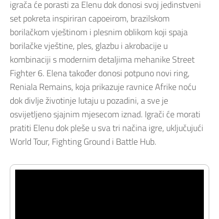
igrača će porasti za Elenu dok donosi svoj jedinstveni
set pokreta inspiriran capoeirom, brazilskom
borilačkom vještinom i plesnim oblikom koji spaja
borilačke vještine, ples, glazbu i akrobacije u
kombinaciji s modernim detaljima mehanike Street
Fighter 6. Elena također donosi potpuno novi ring,
Reniala Remains, koja prikazuje ravnice Afrike noću
dok divlje životinje lutaju u pozadini, a sve je
osvijetljeno sjajnim mjesecom iznad. Igrači će morati
pratiti Elenu dok pleše u sva tri načina igre, uključujući
World Tour, Fighting Ground i Battle Hub.