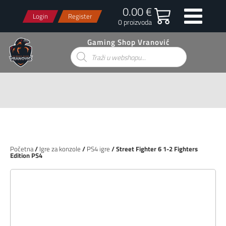
0.00 €
Login
Register
0 proizvoda
Gaming Shop Vranović
Products
search
Početna
/
Igre za konzole
/
PS4 igre
/ Street Fighter 6 1-2 Fighters
Edition PS4