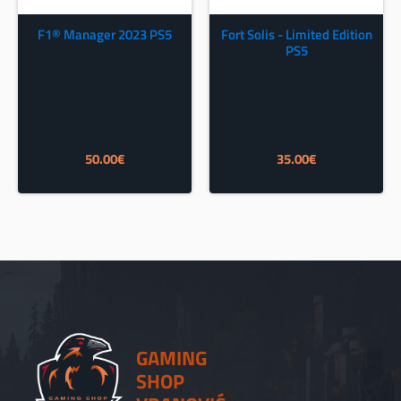
F1® Manager 2023 PS5
Fort Solis - Limited Edition
PS5
50.00
€
35.00
€
GAMING
SHOP