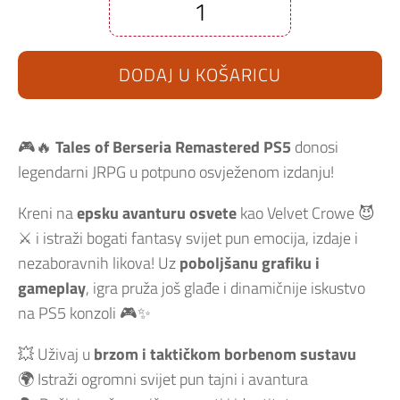
Tales
Of
Beseria
Remastered
DODAJ U KOŠARICU
PS5
količina
🎮🔥
Tales of Berseria Remastered PS5
donosi
legendarni JRPG u potpuno osvježenom izdanju!
Kreni na
epsku avanturu osvete
kao Velvet Crowe 😈
⚔️ i istraži bogati fantasy svijet pun emocija, izdaje i
nezaboravnih likova! Uz
poboljšanu grafiku i
gameplay
, igra pruža još glađe i dinamičnije iskustvo
na PS5 konzoli 🎮✨
💥 Uživaj u
brzom i taktičkom borbenom sustavu
🌍 Istraži ogromni svijet pun tajni i avantura