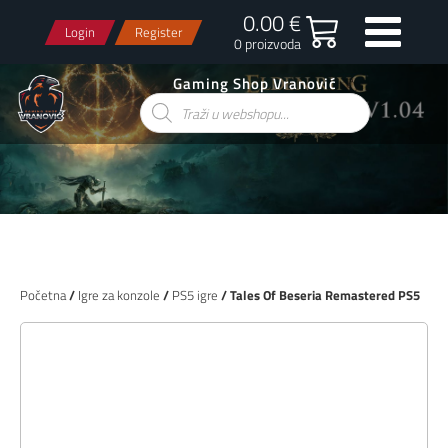
0.00 €
Login
Register
0 proizvoda
Gaming Shop Vranović
Products
search
Početna
/
Igre za konzole
/
PS5 igre
/ Tales Of Beseria Remastered PS5