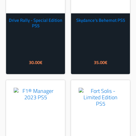
Drive Rally - Special Edition
Skydance's Behemot PS5
PS5
30.00
€
35.00
€