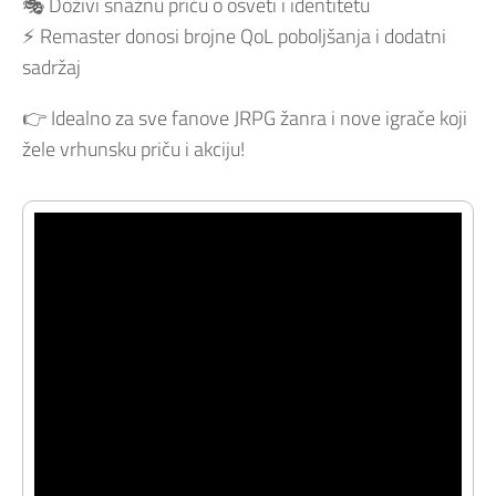
🎭 Doživi snažnu priču o osveti i identitetu
⚡ Remaster donosi brojne QoL poboljšanja i dodatni
sadržaj
👉 Idealno za sve fanove JRPG žanra i nove igrače koji
žele vrhunsku priču i akciju!