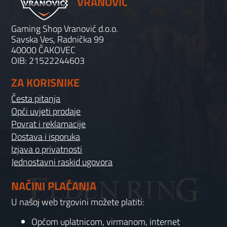
VRANOVIĆ
Gaming Shop Vranović d.o.o.
Savska Ves, Radnička 99
40000 ČAKOVEC
OIB: 21522244603
ZA KORISNIKE
Česta pitanja
Opći uvjeti prodaje
Povrat i reklamacije
Dostava i isporuka
Izjava o privatnosti
Jednostavni raskid ugovora
NAČINI PLAĆANJA
U našoj web trgovini možete platiti:
Općom uplatnicom, virmanom, internet