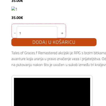
35.00
€
35.00
€
Tales
-
+
Of
Graces
f
DODAJ U KOŠARICU
Remastered
PS4
količina
Tales of Graces f Remastered akcijski je RPG s brzim bitkama
avanture koja uranja u pravo značenje veza i prijateljstva. O
na putovanju nakon što je uvučen u sukob između tri kraljev