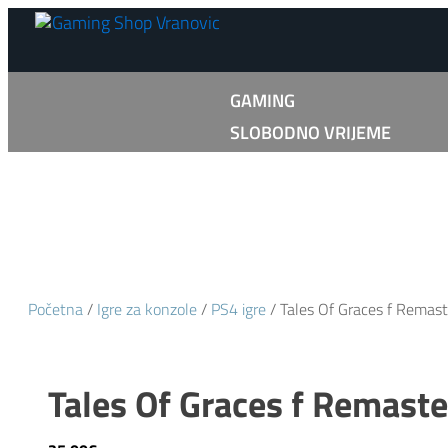
GAMING
SLOBODNO VRIJEME
Početna
/
Igre za konzole
/
PS4 igre
/ Tales Of Graces f Remas
Tales Of Graces f Remast