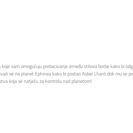
 koje vam omogućuju prebacivanje između stilova borbe kako bi odgova
dvaži se na planet Ephinea kako bi postao Asbel Lhant dok mu se pridru
stva koja se natječu za kontrolu nad planetom!