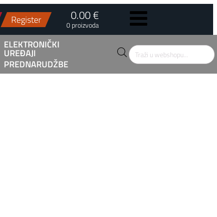
0.00 €
Register
0 proizvoda
ELEKTRONIČKI
UREĐAJI
Products
search
PREDNARUDŽBE