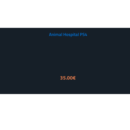
Animal Hospital PS4
35.00
€