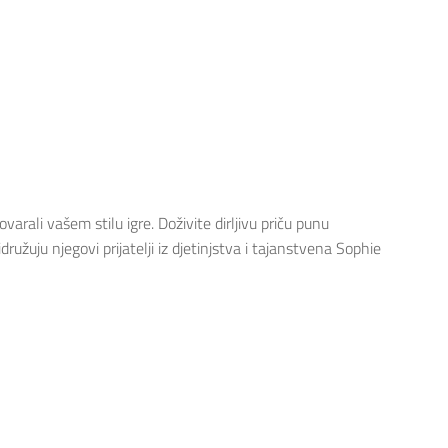
rali vašem stilu igre. Doživite dirljivu priču punu
žuju njegovi prijatelji iz djetinjstva i tajanstvena Sophie