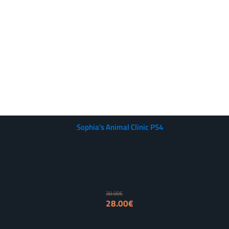
Sophia's Animal Clinic PS4
30.00
€
Izvorna
Trenutna
28.00
€
cijena
cijena
bila
je: