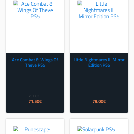
Ace Combat 8: Wings Of
Little Nightmares III Mirror
Theve PS5
Edition PS5
79.00
€
Izvorna
Trenutna
71.50
€
79.00
€
cijena
cijena
bila
je:
je:
71.50€.
79.00€.