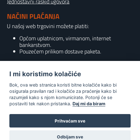
Jednostavni raskid ugovora
NAČINI PLAĆANJA
U našoj web trgovini možete platiti:
Općom uplatnicom, virmanom, internet
bankarstvom.
Pouzećem prilikom dostave paketa.
KONTAKT
I mi koristimo kolačiće
095 556 7158
Bok, ova web stranica koristi bitne kolačiće kako bi
info@gaming-shop-vranovic.hr
osigurala pravilan rad i kolačiće za praćenje kako bi
razumjeli kako s njom komunicirate. Potonji će se
postaviti tek nakon pristanka.
Daj mi da biram
Prihvaćam sve
0
Odbijam sve
Copyright
2026
© Gaming Shop Vranović - All rights reserved