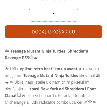
Teenage
Mutant
Ninja
Turtles:
DODAJ U KOŠARICU
Shredder's
Revenge
PS5
količina
🎮
Teenage Mutant Ninja Turtles: Shredder’s
Revenge PS5
💥🐢
🌟 Uđi u
epičnu retro beat ’em up avanturu
s tvojim
omiljenim
Teenage Mutant Ninja Turtles
likovima! 🌆
🐢👊 Ubijaj neprijatelje u dinamičnim pikselskim
okruženjima i
spasi New York od Shreddera i Foot
Clana
! 💥🔥 Izaberi Leonarda, Rafaela, Donatella ili
Michelangela i udri radikalne combo udarce! 🗡️💚👊