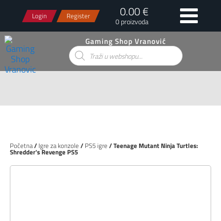
0.00 €
Login
Register
0 proizvoda
Gaming Shop Vranović
Products
search
Početna
/
Igre za konzole
/
PS5 igre
/ Teenage Mutant Ninja Turtles:
Shredder's Revenge PS5