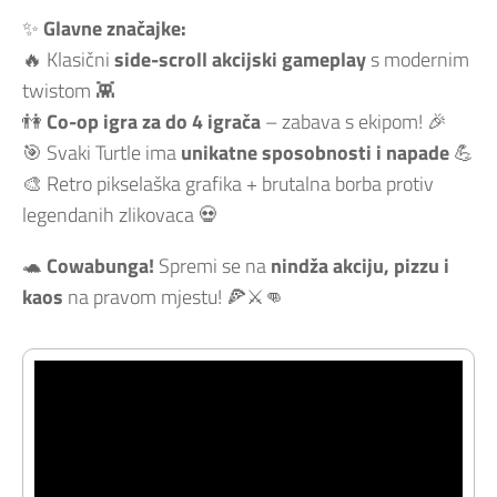
✨
Glavne značajke:
🔥 Klasični
side-scroll akcijski gameplay
s modernim
twistom 👾
👫
Co-op igra za do 4 igrača
– zabava s ekipom! 🎉
🎯 Svaki Turtle ima
unikatne sposobnosti i napade
💪
🎨 Retro pikselaška grafika + brutalna borba protiv
legendanih zlikovaca 💀
🐢
Cowabunga!
Spremi se na
nindža akciju, pizzu i
kaos
na pravom mjestu! 🍕⚔️👊