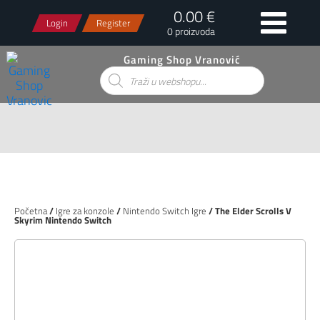
0.00 €
Login
Register
0 proizvoda
Gaming Shop Vranović
Products
search
Početna
/
Igre za konzole
/
Nintendo Switch Igre
/ The Elder Scrolls V
Skyrim Nintendo Switch