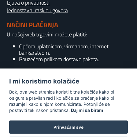
Izjava o privatnosti
Jednostavni raskid ugovora
NAČINI PLAĆANJA
U našoj web trgovini možete platiti:
Općom uplatnicom, virmanom, internet
bankarstvom.
Pouzećem prilikom dostave paketa.
KONTAKT
I mi koristimo kolačiće
095 556 7158
Bok, ova web stranica koristi bitne kolačiće kako bi
info@gaming-shop-vranovic.hr
osigurala pravilan rad i kolačiće za praćenje kako bi
razumjeli kako s njom komunicirate. Potonji će se
postaviti tek nakon pristanka.
Daj mi da biram
Prihvaćam sve
0