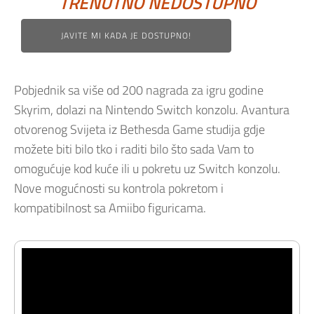
TRENUTNO NEDOSTUPNO
JAVITE MI KADA JE DOSTUPNO!
Pobjednik sa više od 200 nagrada za igru godine
Skyrim, dolazi na Nintendo Switch konzolu. Avantura
otvorenog Svijeta iz Bethesda Game studija gdje
možete biti bilo tko i raditi bilo što sada Vam to
omogućuje kod kuće ili u pokretu uz Switch konzolu.
Nove mogućnosti su kontrola pokretom i
kompatibilnost sa Amiibo figuricama.