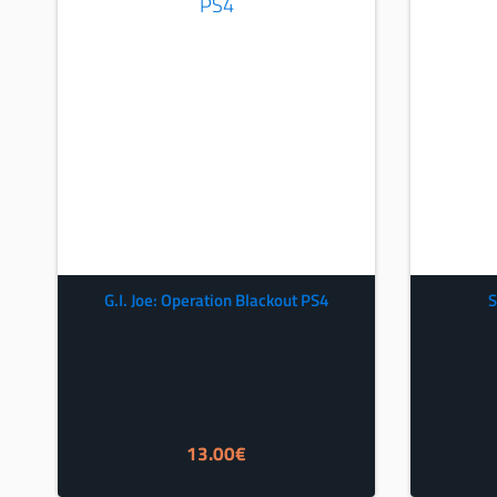
G.I. Joe: Operation Blackout PS4
S
13.00
€