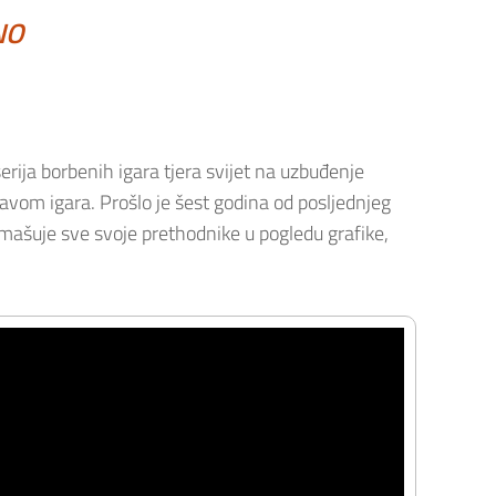
NO
rija borbenih igara tjera svijet na uzbuđenje
avom igara. Prošlo je šest godina od posljednjeg
dmašuje sve svoje prethodnike u pogledu grafike,