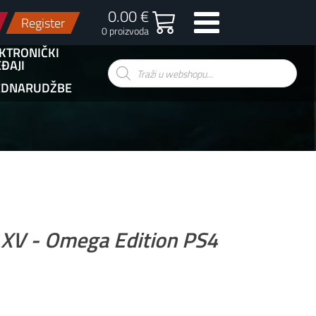
0.00 €
Register
0 proizvoda
KTRONIČKI
ĐAJI
Products
search
EDNARUDŽBE
s XV - Omega Edition PS4