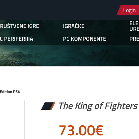
Login
ELE
RUŠTVENE IGRE
IGRAČKE
URE
C PERIFERIJIA
PC KOMPONENTE
PR
Edition PS4
The King of Fighter
73.00
€