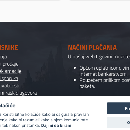
ISNIKE
NAČINI PLAĆANJA
anja
U našoj web trgovini možete p
i prodaje
Općom uplatnicom, vi
reklamacije
internet bankarstvom.
 isporuka
Pouzećem prilikom dos
rivatnosti
paketa.
ni raskid ugovora
olačiće
Pr
koristi bitne kolačiće kako bi osigurala pravilan
ćenje kako bi razumjeli kako s njom komunicirate.
O
ti tek nakon pristanka.
Daj mi da biram
Copyright
2022
© Gaming Shop Vranović - All rights reserve