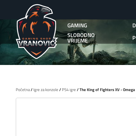
GAMING
D
SLOBODNO
P
VRIJEME
Početna
/
Igre za konzole
/
PS4 igre
/ The King of Fighters XV - Omega 