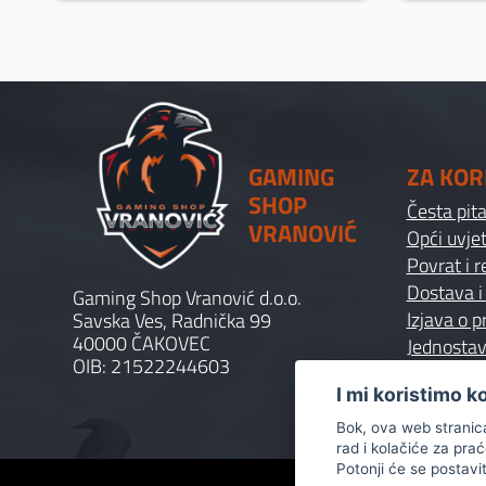
GAMING
ZA KOR
SHOP
Česta pit
VRANOVIĆ
Opći uvjet
Povrat i 
Dostava i
Gaming Shop Vranović d.o.o.
Izjava o p
Savska Ves, Radnička 99
40000 ČAKOVEC
Jednostav
OIB: 21522244603
I mi koristimo k
Bok, ova web stranica 
rad i kolačiće za pra
Potonji će se postavi