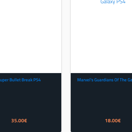
uper Bullet Break PS4
Marvel's Guardians Of The G
35.00
€
18.00
€