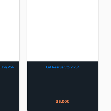
alaxy PS4
Cat Rescue Story PS4
35.00
€