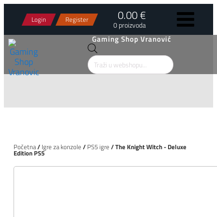
0.00 €
Login
Register
0 proizvoda
Gaming Shop Vranović
Products
search
Početna
/
Igre za konzole
/
PS5 igre
/ The Knight Witch - Deluxe
Edition PS5