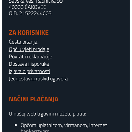
Savska Ves, Radnička 99
40000 ČAKOVEC
OIB: 21522244603
ZA KORISNIKE
Česta pitanja
Opći uvjeti prodaje
Povrat i reklamacije
Dostava i isporuka
Izjava o privatnosti
Jednostavni raskid ugovora
NAČINI PLAĆANJA
U našoj web trgovini možete platiti:
Općom uplatnicom, virmanom, internet
bankarstvom.