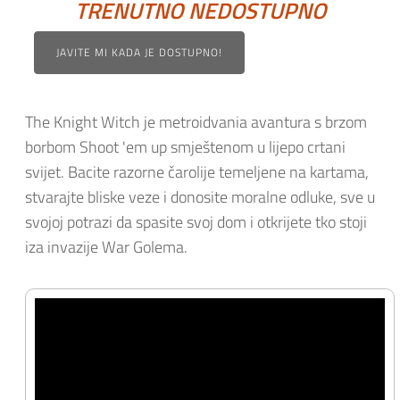
TRENUTNO NEDOSTUPNO
JAVITE MI KADA JE DOSTUPNO!
The Knight Witch je metroidvania avantura s brzom
borbom Shoot 'em up smještenom u lijepo crtani
svijet. Bacite razorne čarolije temeljene na kartama,
stvarajte bliske veze i donosite moralne odluke, sve u
svojoj potrazi da spasite svoj dom i otkrijete tko stoji
iza invazije War Golema.