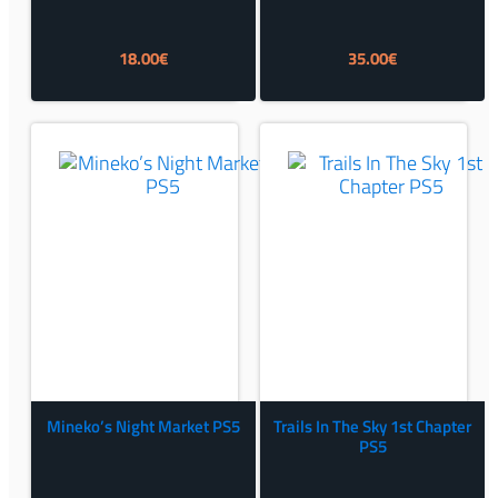
18.00
€
35.00
€
Mineko’s Night Market PS5
Trails In The Sky 1st Chapter
PS5