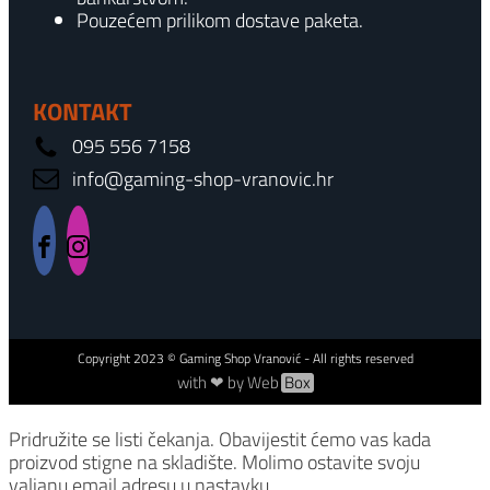
Pouzećem prilikom dostave paketa.
KONTAKT
095 556 7158
info@gaming-shop-vranovic.hr
Copyright
2023
© Gaming Shop Vranović - All rights reserved
with ❤ by Web
Box
Pridružite se listi čekanja.
Obavijestit ćemo vas kada
proizvod stigne na skladište. Molimo ostavite svoju
valjanu email adresu u nastavku.