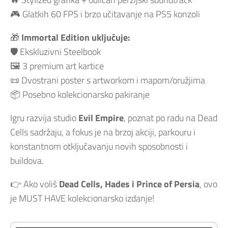
🎮 Glatkih 60 FPS i brzo učitavanje na PS5 konzoli
🎁
Immortal Edition uključuje:
🛡️ Ekskluzivni Steelbook
🖼️ 3 premium art kartice
📜 Dvostrani poster s artworkom i mapom/oružjima
📦 Posebno kolekcionarsko pakiranje
Igru razvija studio
Evil Empire
, poznat po radu na Dead
Cells sadržaju, a fokus je na brzoj akciji, parkouru i
konstantnom otključavanju novih sposobnosti i
buildova.
👉 Ako voliš
Dead Cells, Hades i Prince of Persia
, ovo
je MUST HAVE kolekcionarsko izdanje!