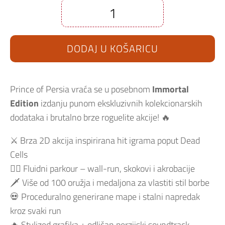
The
Rogue
Prince
Of
DODAJ U KOŠARICU
Persia
-
Immortal
Edition
PS5
količina
Prince of Persia vraća se u posebnom
Immortal
Edition
izdanju punom ekskluzivnih kolekcionarskih
dodataka i brutalno brze roguelite akcije! 🔥
⚔️ Brza 2D akcija inspirirana hit igrama poput Dead
Cells
🏃‍♂️ Fluidni parkour – wall-run, skokovi i akrobacije
🗡️ Više od 100 oružja i medaljona za vlastiti stil borbe
💀 Proceduralno generirane mape i stalni napredak
kroz svaki run
🔥 Stylized grafika + odličan perzijski soundtrack