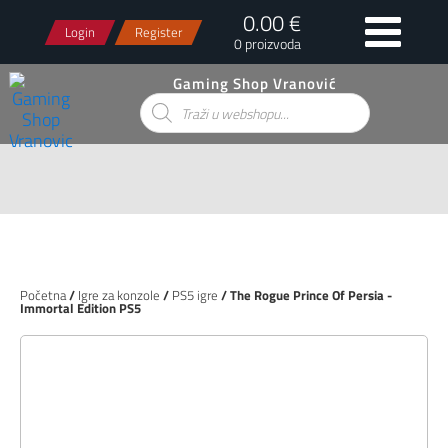
0.00 €
Login
Register
0 proizvoda
Gaming Shop Vranović
Products
search
Početna
/
Igre za konzole
/
PS5 igre
/ The Rogue Prince Of Persia -
Immortal Edition PS5