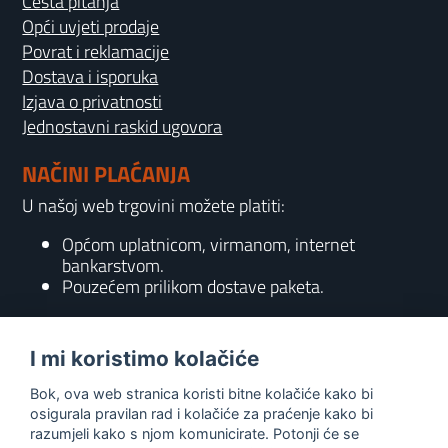
Česta pitanja
Opći uvjeti prodaje
Povrat i reklamacije
Dostava i isporuka
Izjava o privatnosti
Jednostavni raskid ugovora
NAČINI PLAĆANJA
U našoj web trgovini možete platiti:
Općom uplatnicom, virmanom, internet
bankarstvom.
Pouzećem prilikom dostave paketa.
KONTAKT
I mi koristimo kolačiće
095 556 7158
Bok, ova web stranica koristi bitne kolačiće kako bi
info@gaming-shop-vranovic.hr
osigurala pravilan rad i kolačiće za praćenje kako bi
razumjeli kako s njom komunicirate. Potonji će se