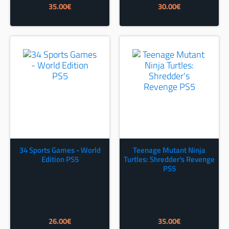
35.00
€
30.00
€
34 Sports Games - World
Teenage Mutant Ninja
Edition PS5
Turtles: Shredder's Revenge
PS5
26.00
€
35.00
€