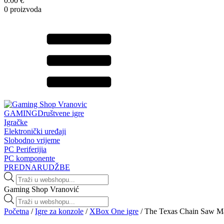
0.00 €
0 proizvoda
GAMING
Društvene igre
Igračke
Elektronički uređaji
Slobodno vrijeme
PC Periferijia
PC komponente
PREDNARUDŽBE
Products
search
Gaming Shop Vranović
Products
search
Početna
/
Igre za konzole
/
XBox One igre
/ The Texas Chain Saw M