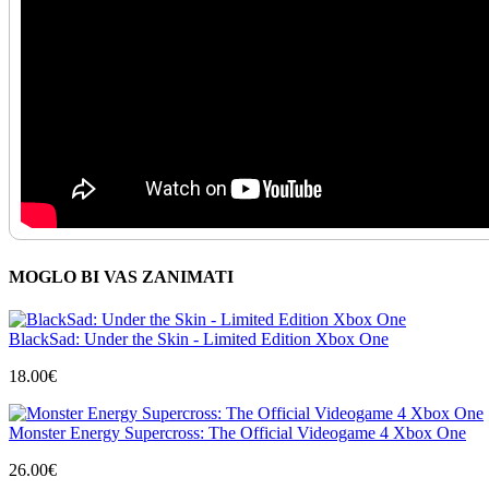
MOGLO BI VAS ZANIMATI
BlackSad: Under the Skin - Limited Edition Xbox One
18.00
€
Monster Energy Supercross: The Official Videogame 4 Xbox One
26.00
€