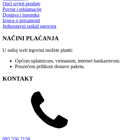
Opći uvjeti prodaje
Povrat i reklamacije
Dostava i isporuka
Izjava o privatnosti
Jednostavni raskid ugovora
NAČINI PLAĆANJA
U našoj web trgovini možete platiti:
Općom uplatnicom, virmanom, internet bankarstvom.
Pouzećem prilikom dostave paketa.
KONTAKT
095 556 7158