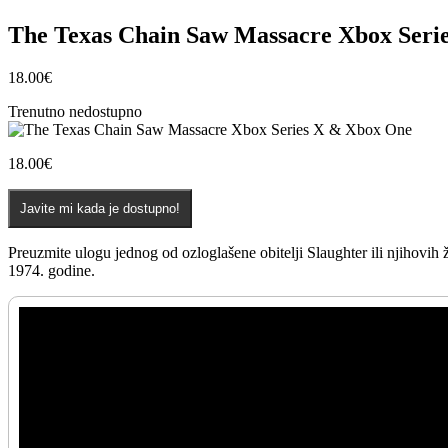
The Texas Chain Saw Massacre Xbox Seri
18.00
€
Trenutno nedostupno
18.00
€
Javite mi kada je dostupno!
Preuzmite ulogu jednog od ozloglašene obitelji Slaughter ili njihovi
1974. godine.