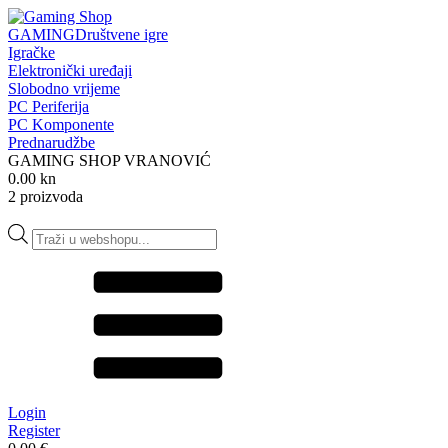
GAMING
Društvene igre
Igračke
Elektronički uređaji
Slobodno vrijeme
PC Periferija
PC Komponente
Prednarudžbe
GAMING SHOP VRANOVIĆ
0.00 kn
2 proizvoda
Products
search
Login
Register