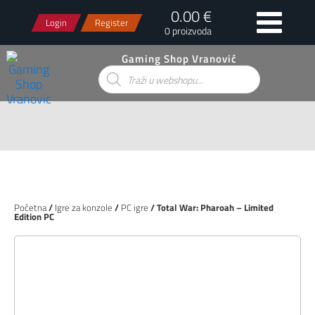
0.00 €
Login
Register
0 proizvoda
Gaming Shop Vranović
Products
search
Početna
/
Igre za konzole
/
PC igre
/ Total War: Pharoah – Limited
Edition PC