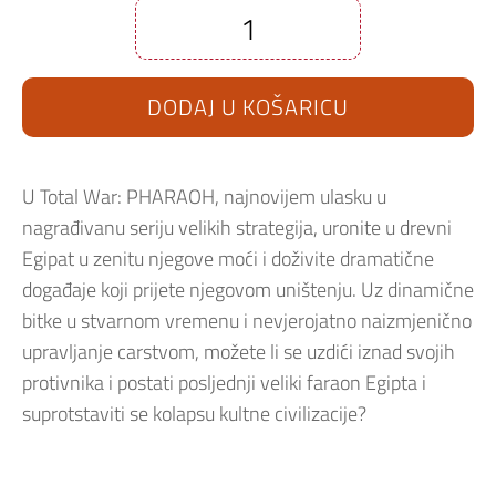
Total
War:
Pharoah
–
DODAJ U KOŠARICU
Limited
Edition
PC
količina
U Total War: PHARAOH, najnovijem ulasku u
nagrađivanu seriju velikih strategija, uronite u drevni
Egipat u zenitu njegove moći i doživite dramatične
događaje koji prijete njegovom uništenju. Uz dinamične
bitke u stvarnom vremenu i nevjerojatno naizmjenično
upravljanje carstvom, možete li se uzdići iznad svojih
protivnika i postati posljednji veliki faraon Egipta i
suprotstaviti se kolapsu kultne civilizacije?