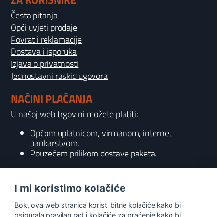
ZA KORISNIKE
Česta pitanja
Opći uvjeti prodaje
Povrat i reklamacije
Dostava i isporuka
Izjava o privatnosti
Jednostavni raskid ugovora
NAČINI PLAĆANJA
U našoj web trgovini možete platiti:
Općom uplatnicom, virmanom, internet
bankarstvom.
Pouzećem prilikom dostave paketa.
KONTAKT
I mi koristimo kolačiće
095 556 7158
Bok, ova web stranica koristi bitne kolačiće kako bi
info@gaming-shop-vranovic.hr
osigurala pravilan rad i kolačiće za praćenje kako bi