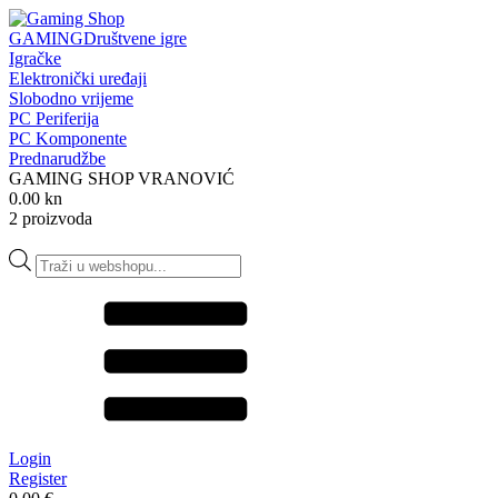
GAMING
Društvene igre
Igračke
Elektronički uređaji
Slobodno vrijeme
PC Periferija
PC Komponente
Prednarudžbe
GAMING SHOP VRANOVIĆ
0.00 kn
2 proizvoda
Products
search
Login
Register