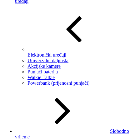
uređaji
Elektronički uređaji
Univerzalni daljinski
Akcijske kamere
Punjači baterija
Walkie Talkie
Powerbank (prijenosni punjači)
Slobodno
vrijeme