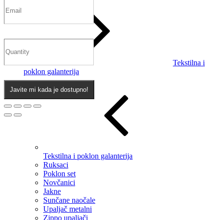
Tekstilna i
poklon galanterija
Javite mi kada je dostupno!
Tekstilna i poklon galanterija
Ruksaci
Poklon set
Novčanici
Jakne
Sunčane naočale
Upaljač metalni
Zippo upaljači