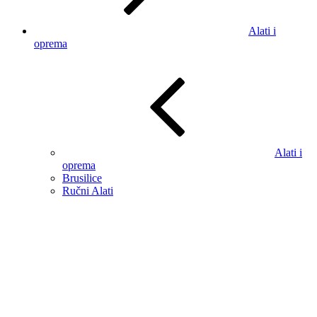
Alati i
oprema
Alati i
oprema
Brusilice
Ručni Alati