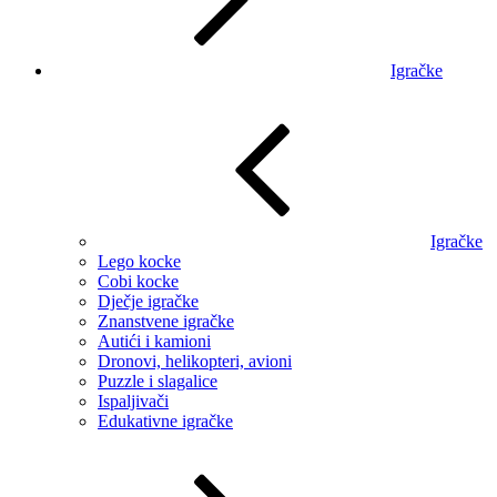
Igračke
Igračke
Lego kocke
Cobi kocke
Dječje igračke
Znanstvene igračke
Autići i kamioni
Dronovi, helikopteri, avioni
Puzzle i slagalice
Ispaljivači
Edukativne igračke