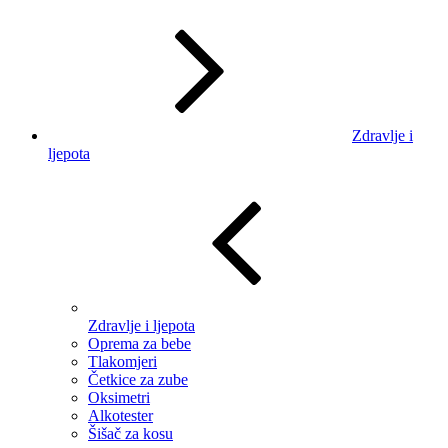
Zdravlje i
ljepota
Zdravlje i ljepota
Oprema za bebe
Tlakomjeri
Četkice za zube
Oksimetri
Alkotester
Šišač za kosu