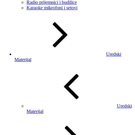
Radio prijemnici i budilice
Karaoke mikrofoni i setovi
Uredski
Materijal
Uredski
Materijal