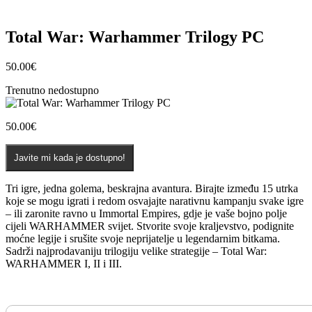
Total War: Warhammer Trilogy PC
50.00
€
Trenutno nedostupno
50.00
€
Javite mi kada je dostupno!
Tri igre, jedna golema, beskrajna avantura. Birajte između 15 utrka
koje se mogu igrati i redom osvajajte narativnu kampanju svake igre
– ili zaronite ravno u Immortal Empires, gdje je vaše bojno polje
cijeli WARHAMMER svijet. Stvorite svoje kraljevstvo, podignite
moćne legije i srušite svoje neprijatelje u legendarnim bitkama.
Sadrži najprodavaniju trilogiju velike strategije – Total War:
WARHAMMER I, II i III.