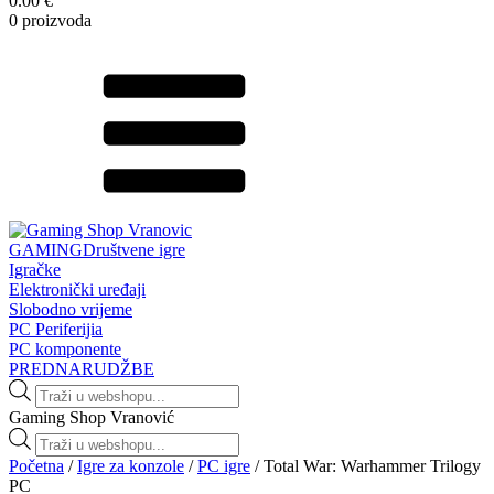
0.00 €
0 proizvoda
GAMING
Društvene igre
Igračke
Elektronički uređaji
Slobodno vrijeme
PC Periferijia
PC komponente
PREDNARUDŽBE
Products
search
Gaming Shop Vranović
Products
search
Početna
/
Igre za konzole
/
PC igre
/ Total War: Warhammer Trilogy
PC