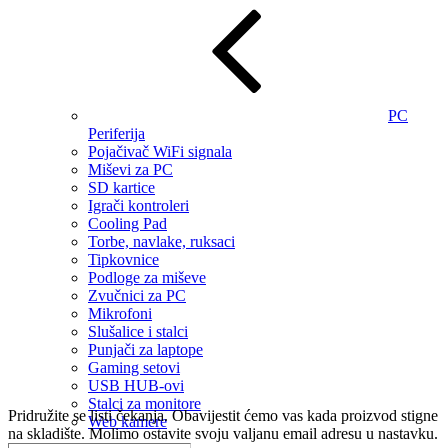
PC
Periferija
Pojačivač WiFi signala
Miševi za PC
SD kartice
Igrači kontroleri
Cooling Pad
Torbe, navlake, ruksaci
Tipkovnice
Podloge za miševe
Zvučnici za PC
Mikrofoni
Slušalice i stalci
Punjači za laptope
Gaming setovi
USB HUB-ovi
Stalci za monitore
Pridružite se listi čekanja.
Obavijestit ćemo vas kada proizvod stigne
Web kamere
na skladište. Molimo ostavite svoju valjanu email adresu u nastavku.