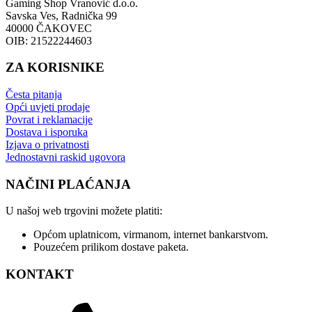
Gaming Shop Vranović d.o.o.
Savska Ves, Radnička 99
40000 ČAKOVEC
OIB: 21522244603
ZA KORISNIKE
Česta pitanja
Opći uvjeti prodaje
Povrat i reklamacije
Dostava i isporuka
Izjava o privatnosti
Jednostavni raskid ugovora
NAČINI PLAĆANJA
U našoj web trgovini možete platiti:
Općom uplatnicom, virmanom, internet bankarstvom.
Pouzećem prilikom dostave paketa.
KONTAKT