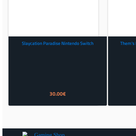
Slaycation Paradise Nintendo Switch
Them's F
30.00
€