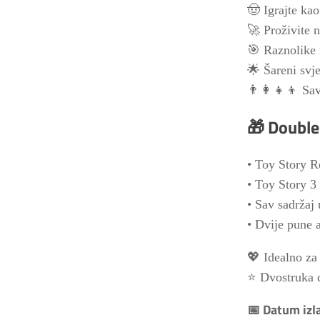
🤠 Igrajte ka
🚀 Proživite n
🎯 Raznolike m
🌟 Šareni svj
👨‍👩‍👧‍👦 Sa
🎁 Double
• Toy Story 
• Toy Story 3
• Sav sadržaj
• Dvije pune 
💖 Idealno za 
⭐ Dvostruka d
📅 Datum izl