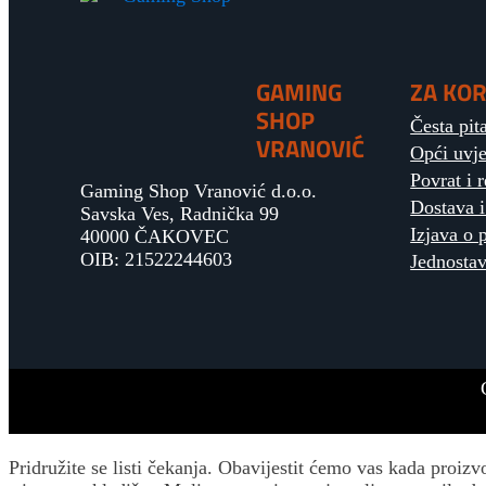
GAMING
ZA KOR
SHOP
Česta pit
VRANOVIĆ
Opći uvje
Povrat i 
Gaming Shop Vranović d.o.o.
Dostava i
Savska Ves, Radnička 99
Izjava o 
40000 ČAKOVEC
OIB: 21522244603
Jednostav
Pridružite se listi čekanja.
Obavijestit ćemo vas kada proizv