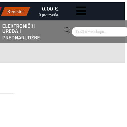
0.00 €
Register
0 proizvoda
ELEKTRONIČKI
UREĐAJI
Products
search
PREDNARUDŽBE