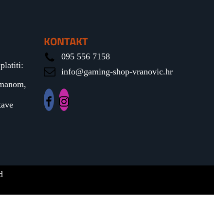
KONTAKT
095 556 7158
latiti:
info@gaming-shop-vranovic.hr
rmanom,
tave
d