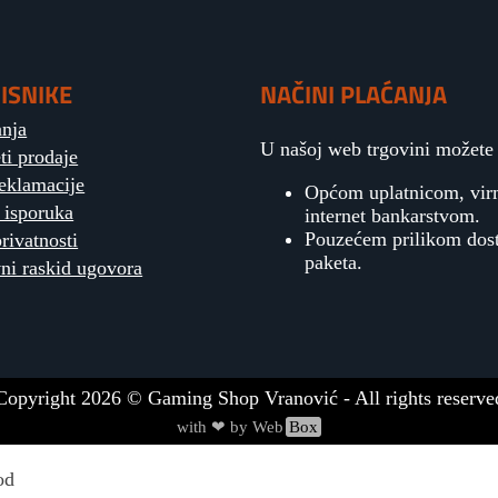
ISNIKE
NAČINI PLAĆANJA
anja
U našoj web trgovini možete p
ti prodaje
reklamacije
Općom uplatnicom, vi
 isporuka
internet bankarstvom.
Pouzećem prilikom dos
privatnosti
paketa.
ni raskid ugovora
Copyright
2026
© Gaming Shop Vranović - All rights reserve
with ❤ by Web
Box
od