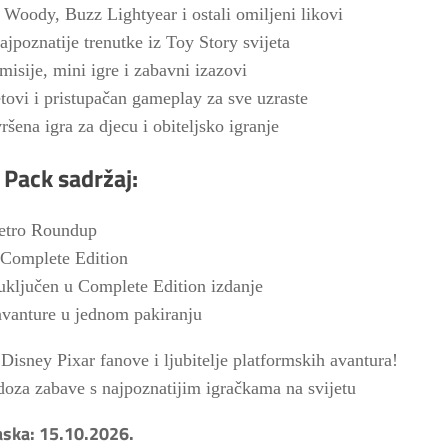
o Woody, Buzz Lightyear i ostali omiljeni likovi
ajpoznatije trenutke iz Toy Story svijeta
isije, mini igre i zabavni izazovi
etovi i pristupačan gameplay za sve uzraste
vršena igra za djecu i obiteljsko igranje
 Pack sadržaj:
Retro Roundup
 Complete Edition
 uključen u Complete Edition izdanje
avanture u jednom pakiranju
Disney Pixar fanove i ljubitelje platformskih avantura!
oza zabave s najpoznatijim igračkama na svijetu
aska: 15.10.2026.