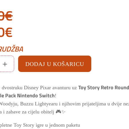
0
€
rna
Trenutna
0
€
a
cijena
RUDŽBA
je:
+
DODAJ U KOŠARICU
35.50€.
Toy Story Retro Round
 dvostruku Disney Pixar avanturu uz
0€.
le Pack Nintendo Switch
!
 Woodyju, Buzzu Lightyearu i njihovim prijateljima u dvije n
a i zabave za cijelu obitelj 🎮✨
letne Toy Story igre u jednom paketu