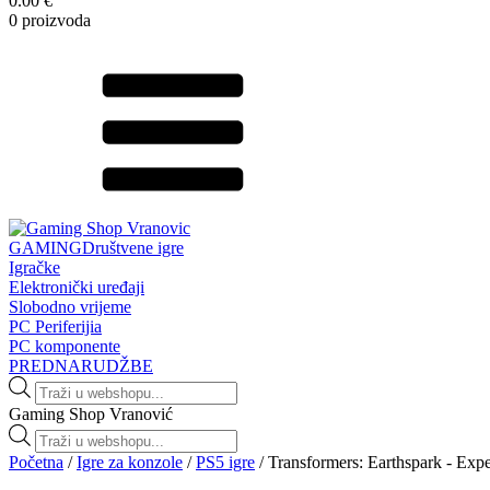
0.00 €
0 proizvoda
GAMING
Društvene igre
Igračke
Elektronički uređaji
Slobodno vrijeme
PC Periferijia
PC komponente
PREDNARUDŽBE
Products
search
Gaming Shop Vranović
Products
search
Početna
/
Igre za konzole
/
PS5 igre
/ Transformers: Earthspark - Exp