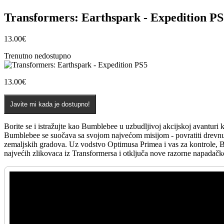
Transformers: Earthspark - Expedition PS
13.00
€
Trenutno nedostupno
13.00
€
Javite mi kada je dostupno!
Borite se i istražujte kao Bumblebee u uzbudljivoj akcijskoj avanturi ka
Bumblebee se suočava sa svojom najvećom misijom - povratiti drevnu C
zemaljskih gradova. Uz vodstvo Optimusa Primea i vas za kontrole, Bu
najvećih zlikovaca iz Transformersa i otključa nove razorne napadačk