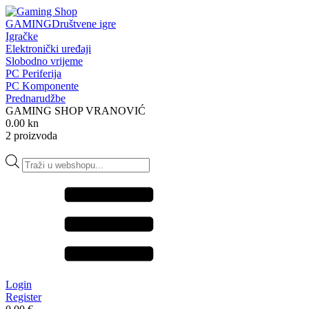
GAMING
Društvene igre
Igračke
Elektronički uređaji
Slobodno vrijeme
PC Periferija
PC Komponente
Prednarudžbe
GAMING SHOP VRANOVIĆ
0.00 kn
2 proizvoda
Products
search
Login
Register