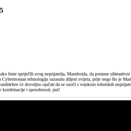
5
ko biste spriječili svog neprijatelja, Mandroida, da postane ultimativni 
ybertronian tehnologiju razasutu diljem svijeta, prije nego što je Man
mblebee će dovoljno ojačati da se suoči s vojskom robotskih neprijatel
e kombinacije i sposobnosti. put!