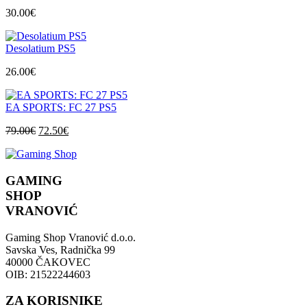
30.00
€
Desolatium PS5
26.00
€
EA SPORTS: FC 27 PS5
Izvorna
Trenutna
79.00
€
72.50
€
cijena
cijena
bila
je:
je:
72.50€.
GAMING
79.00€.
SHOP
VRANOVIĆ
Gaming Shop Vranović d.o.o.
Savska Ves, Radnička 99
40000 ČAKOVEC
OIB: 21522244603
ZA KORISNIKE