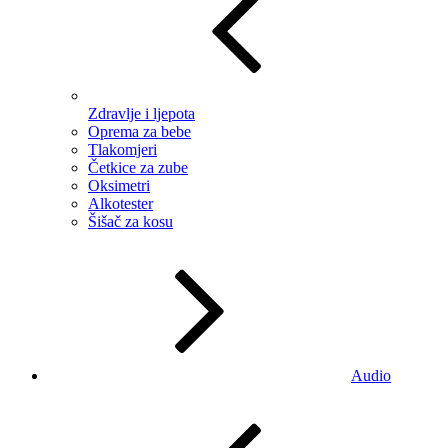
Zdravlje i ljepota
Oprema za bebe
Tlakomjeri
Četkice za zube
Oksimetri
Alkotester
Šišač za kosu
Audio