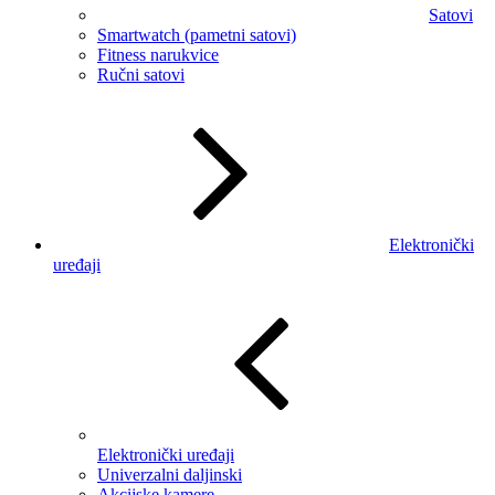
Satovi
Smartwatch (pametni satovi)
Fitness narukvice
Ručni satovi
Elektronički
uređaji
Elektronički uređaji
Univerzalni daljinski
Akcijske kamere