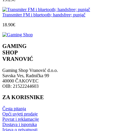
Transmiter FM i bluetooth; handsfree; punjač
18.90
€
GAMING
SHOP
VRANOVIĆ
Gaming Shop Vranović d.o.o.
Savska Ves, Radnička 99
40000 ČAKOVEC
OIB: 21522244603
ZA KORISNIKE
Česta pitanja
Opći uvjeti prodaje
Povrat i reklamacije
Dostava i isporuka
Izjava o privatnosti