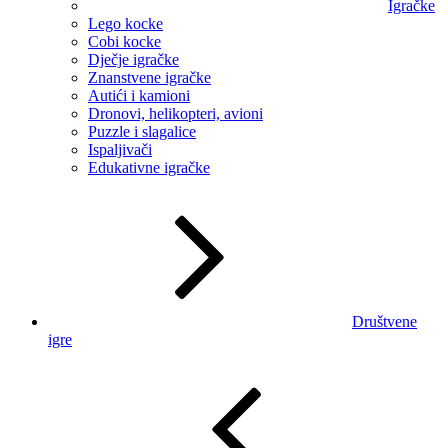
Igračke
Lego kocke
Cobi kocke
Dječje igračke
Znanstvene igračke
Autići i kamioni
Dronovi, helikopteri, avioni
Puzzle i slagalice
Ispaljivači
Edukativne igračke
Društvene
igre