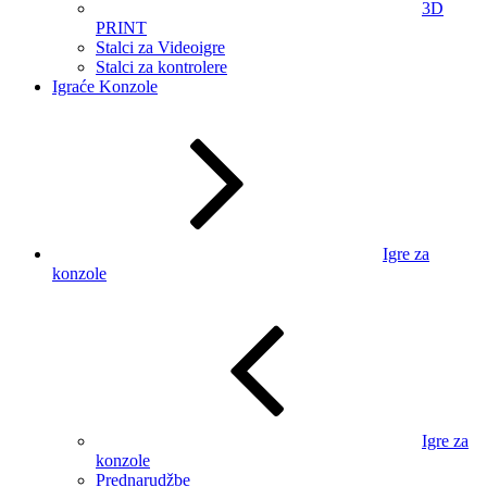
3D
PRINT
Stalci za Videoigre
Stalci za kontrolere
Igraće Konzole
Igre za
konzole
Igre za
konzole
Prednarudžbe