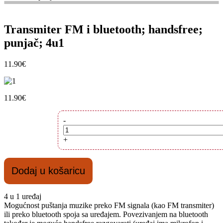
Transmiter FM i bluetooth; handsfree;
punjač; 4u1
11.90
€
11.90
€
Transmiter
-
FM
i
+
bluetooth;
handsfree;
punjač;
Dodaj u košaricu
4u1
količina
4 u 1 uređaj
Mogućnost puštanja muzike preko FM signala (kao FM transmiter)
ili preko bluetooth spoja sa uređajem. Povezivanjem na bluetooth