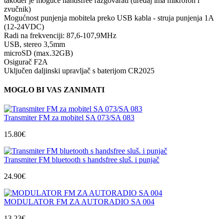
također je moguće handsfree razgovarati (uređaj ima mikrofon i
zvučnik)
Mogućnost punjenja mobitela preko USB kabla - struja punjenja 1A
(12-24VDC)
Radi na frekvenciji: 87,6-107,9MHz
USB, stereo 3,5mm
microSD (max.32GB)
Osigurač F2A
Uključen daljinski upravljač s baterijom CR2025
MOGLO BI VAS ZANIMATI
Transmiter FM za mobitel SA 073/SA 083
15.80
€
Transmiter FM bluetooth s handsfree sluš. i punjač
24.90
€
MODULATOR FM ZA AUTORADIO SA 004
13.23
€