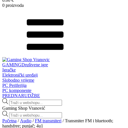
0.00 €
0 proizvoda
GAMING
Društvene igre
Igračke
Elektronički uređaji
Slobodno vrijeme
PC Periferijia
PC komponente
PREDNARUDŽBE
Products
search
Gaming Shop Vranović
Products
search
Početna
/
Audio
/
FM transmiteri
/ Transmiter FM i bluetooth;
handsfree; punjač; 4u1