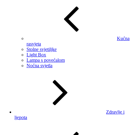
Kućna
rasvjeta
Stolne svjetiljke
Light Box
Lampa s povećalom
Noćna svjetla
Zdravlje i
ljepota