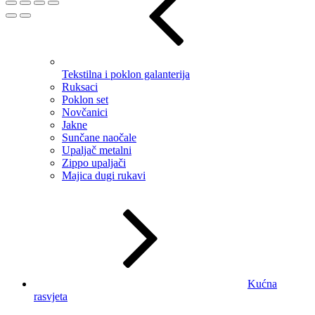
Tekstilna i poklon galanterija
Ruksaci
Poklon set
Novčanici
Jakne
Sunčane naočale
Upaljač metalni
Zippo upaljači
Majica dugi rukavi
Kućna
rasvjeta