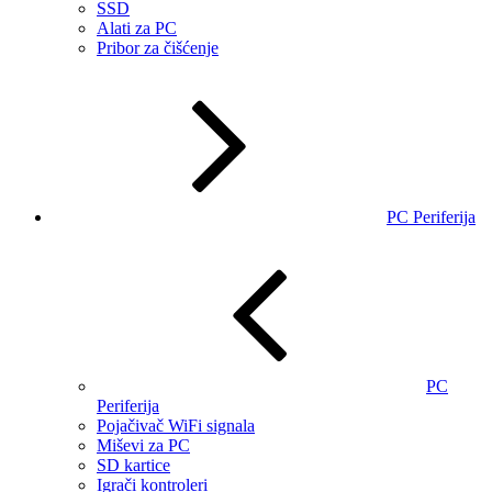
SSD
Alati za PC
Pribor za čišćenje
PC Periferija
PC
Periferija
Pojačivač WiFi signala
Miševi za PC
SD kartice
Igrači kontroleri