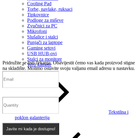
Cooling Pad
Torbe, navlake, ruksaci
Tipkovnice
Podloge za miševe
Zvučnici za PC
Mikrofoni
Slušalice i stalci
Punjači za laptope
Gaming setovi
USB HUB-ovi
Stalci za monitore
Pridružite se listi čekanja.
Obavijestit ćemo vas kada proizvod stigne
Web kamere
na skladište. Molimo ostavite svoju valjanu email adresu u nastavku.
Tekstilna i
poklon galanterija
Javite mi kada je dostupno!