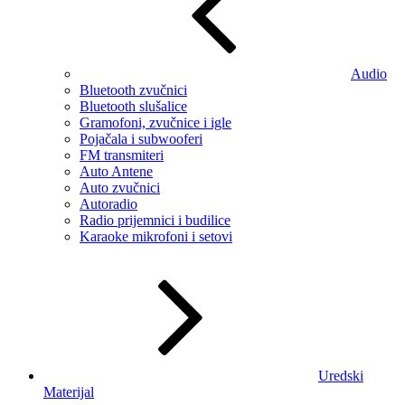
Audio
Bluetooth zvučnici
Bluetooth slušalice
Gramofoni, zvučnice i igle
Pojačala i subwooferi
FM transmiteri
Auto Antene
Auto zvučnici
Autoradio
Radio prijemnici i budilice
Karaoke mikrofoni i setovi
Uredski
Materijal