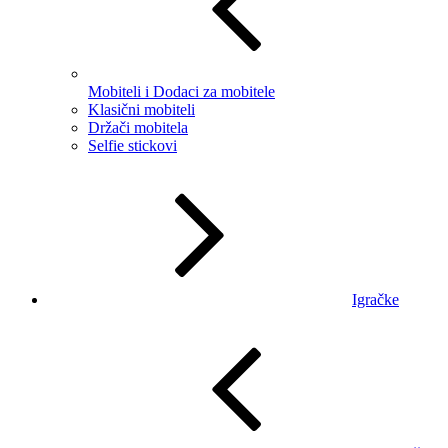
Mobiteli i Dodaci za mobitele
Klasični mobiteli
Držači mobitela
Selfie stickovi
Igračke