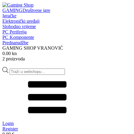
GAMING
Društvene igre
Igračke
Elektronički uređaji
Slobodno vrijeme
PC Periferija
PC Komponente
Prednarudžbe
GAMING SHOP VRANOVIĆ
0.00 kn
2 proizvoda
Products
search
Login
Register