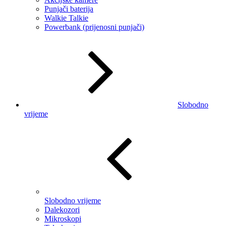
Punjači baterija
Walkie Talkie
Powerbank (prijenosni punjači)
Slobodno
vrijeme
Slobodno vrijeme
Dalekozori
Mikroskopi