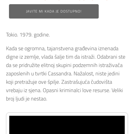
JAVITE MI KADA JE DOSTUPNO!
Tokio. 1979. godine.
Kada se ogromna, tajanstvena građevina iznenada
digne iz zemlje, vlada šalje tim da istraži. Odabrani ste
da se pridružite elitnoj skupini podzemnih istraživača
zaposlenih u tvrtki Cassandra. Nažalost, niste jedini
koji pretražuje ove špilje. Zastrašujuća čudovišta
vrebaju iz sjena. Opasni kriminalci love resurse. Veliki
broj ljudi je nestao.