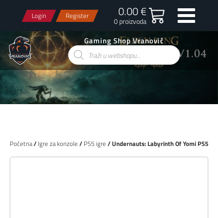
0.00 €
Login
Register
0 proizvoda
Gaming Shop Vranović
Products
search
Početna
/
Igre za konzole
/
PS5 igre
/ Undernauts: Labyrinth Of Yomi PS5