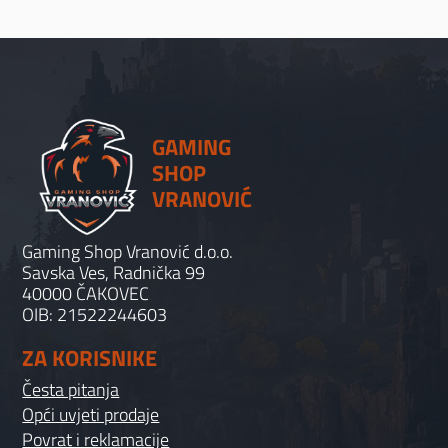
GAMING
SHOP
VRANOVIĆ
Gaming Shop Vranović d.o.o.
Savska Ves, Radnička 99
40000 ČAKOVEC
OIB: 21522244603
ZA KORISNIKE
Česta pitanja
Opći uvjeti prodaje
Povrat i reklamacije