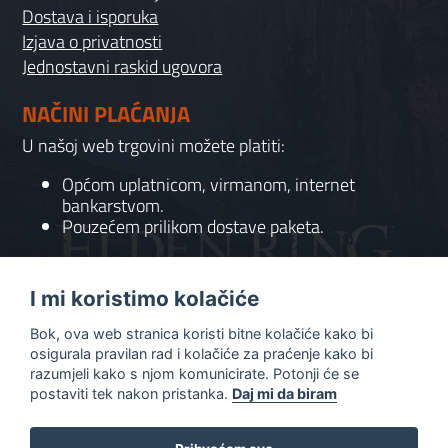
Dostava i isporuka
Izjava o privatnosti
Jednostavni raskid ugovora
NAČINI PLAĆANJA
U našoj web trgovini možete platiti:
Općom uplatnicom, virmanom, internet
bankarstvom.
Pouzećem prilikom dostave paketa.
KONTAKT
I mi koristimo kolačiće
095 556 7158
Bok, ova web stranica koristi bitne kolačiće kako bi
info@gaming-shop-vranovic.hr
osigurala pravilan rad i kolačiće za praćenje kako bi
razumjeli kako s njom komunicirate. Potonji će se
postaviti tek nakon pristanka.
Daj mi da biram