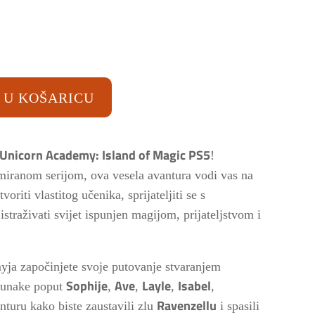
tna
a
 U KOŠARICU
€.
Unicorn Academy: Island of Magic PS5
!
iranom serijom, ova vesela avantura vodi vas na
tvoriti vlastitog učenika, sprijateljiti se s
straživati svijet ispunjen magijom, prijateljstvom i
ja započinjete svoje putovanje stvaranjem
Sophije
Ave
Layle
Isabel
 junake poput
,
,
,
,
Ravenzellu
nturu kako biste zaustavili zlu
i spasili