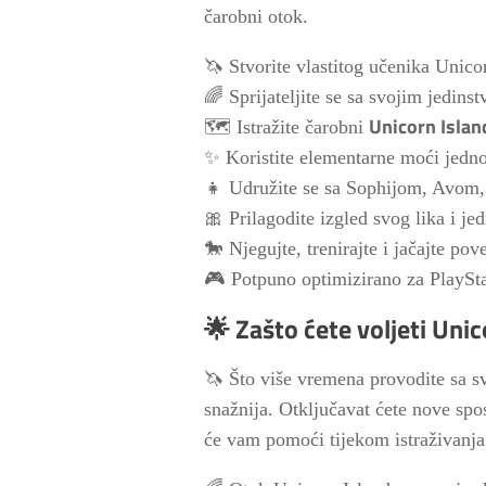
čarobni otok.
🦄 Stvorite vlastitog učenika Unic
🌈 Sprijateljite se sa svojim jedin
Unicorn Islan
🗺️ Istražite čarobni
✨ Koristite elementarne moći jednor
👧 Udružite se sa Sophijom, Avom, 
🎀 Prilagodite izgled svog lika i je
🐎 Njegujte, trenirajte i jačajte p
🎮 Potpuno optimizirano za PlaySta
🌟 Zašto ćete voljeti Uni
🦄 Što više vremena provodite sa s
snažnija. Otključavat ćete nove spo
će vam pomoći tijekom istraživanja 