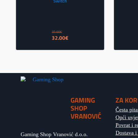
Switch
35.00
€
Izvorna
Trenutna
32.00
€
cijena
cijena
bila
je:
je:
32.00€.
35.00€.
GAMING
ZA KOR
SHOP
Česta pita
VRANOVIĆ
Opći uvje
Povrat i r
Dostava i
Gaming Shop Vranović d.o.o.