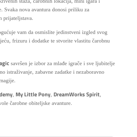
rivenih staza, čarobnih lokacija, mini igara i
te. Svaka nova avantura donosi priliku za
 prijateljstava.
ogućuje vam da osmislite jedinstveni izgled svog
eću, frizuru i dodatke te stvorite vlastitu čarobnu
agic
savršen je izbor za mlađe igrače i sve ljubitelje
no istraživanje, zabavne zadatke i nezaboravno
 magije.
ademy
My Little Pony
DreamWorks Spirit
,
,
,
vole čarobne obiteljske avanture.