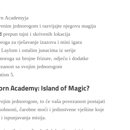
orn Academyja
stvenim jednorogom i razvijajte njegovu magiju
d
prepun tajni i skrivenih lokacija
oga za rješavanje izazova i mini igara
Laylom i ostalim junacima iz serije
dnoroga uz brojne frizure, odjeću i dodatke
ovezanost sa svojim jednorogom
tion 5.
corn Academy: Island of Magic?
vojim jednorogom, to će vaša povezanost postajati
sobnosti, čarobne moći i jedinstvene vještine koje
i ispunjavanja misija.