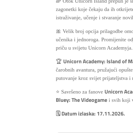
🌈 Otok Unicorn Island prepun je sk
zagonetki koje čekaju da ih otkrije
istraživanje, učenje i stvaranje novih
🎀 Velik broj opcija prilagodbe om
učenika i jednoroga. Promijenite odj
priču u svijetu Unicorn Academyja.
Unicorn Academy: Island of M
🏆
čarobnih avantura, pružajući opušte
putovanje kroz svijet prijateljstva i
Unicorn Ac
⭐ Savršeno za fanove
Bluey: The Videogame
i svih koji 
🗓️ Datum izlaska: 17.11.2026.