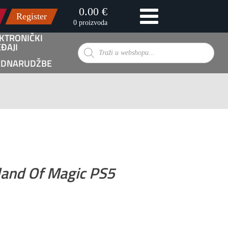
0.00 €
Register
0 proizvoda
KTRONIČKI
ĐAJI
Products
EDNARUDŽBE
search
land Of Magic PS5