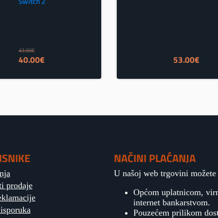
Switch 2
43.00
€
Izvorna
Trenutna
40.00
€
53.00
€
cijena
cijena
bila
je:
je:
40.00€.
43.00€.
ISNIKE
NAČINI PLAĆANJA
nja
U našoj web trgovini možete p
ti prodaje
Općom uplatnicom, vi
eklamacije
internet bankarstvom.
 isporuka
Pouzećem prilikom dos