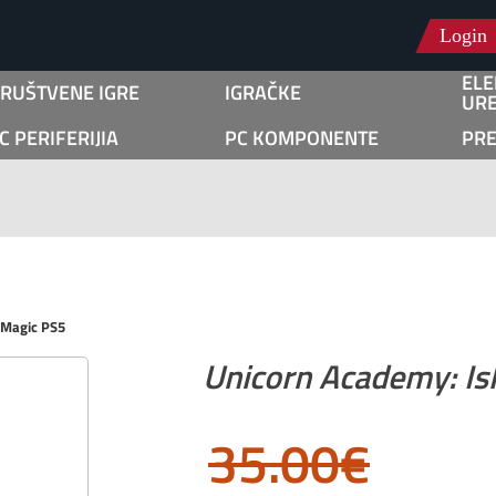
Login
ELE
RUŠTVENE IGRE
IGRAČKE
URE
C PERIFERIJIA
PC KOMPONENTE
PR
 Magic PS5
Unicorn Academy: Is
35.00
€