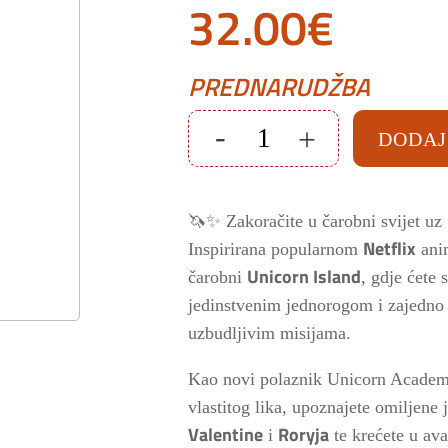
Izvorna
Trenu
32.00
€
cijena
cijen
PREDNARUDŽBA
bila
je:
-
+
DODAJ
Unicorn
Academy:
je:
32.00
Island
Of
Magic
🦄✨ Zakoračite u čarobni svijet uz
PS5
35.00€.
količina
Netflix
Inspirirana popularnom
anim
Unicorn Island
čarobni
, gdje ćete s
jedinstvenim jednorogom i zajedno i
uzbudljivim misijama.
Kao novi polaznik Unicorn Academy
vlastitog lika, upoznajete omiljene
Valentine
Roryja
i
te krećete u ava