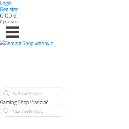
Login
Register
0.00 €
0 proizvoda
GAMING
Društvene igre
Igračke
Elektronički uređaji
Slobodno vrijeme
PC Periferijia
PC komponente
PREDNARUDŽBE
Products
search
Gaming Shop Vranović
Products
search