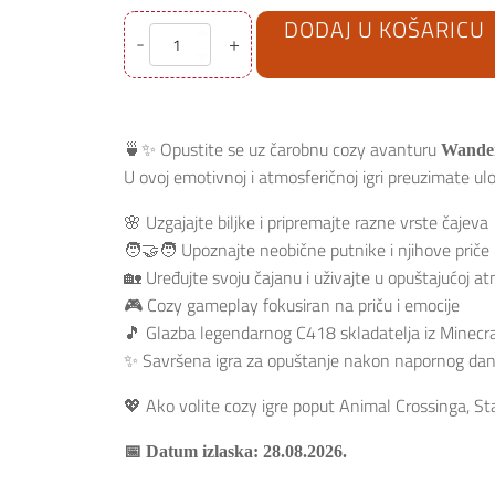
cijena
cijena
DODAJ U KOŠARICU
bila
je:
-
Wanderstop
+
je:
46.00€.
Nintendo
50.00€.
Switch
2
količina
🍵✨ Opustite se uz čarobnu cozy avanturu
Wander
U ovoj emotivnoj i atmosferičnoj igri preuzimate u
🌸 Uzgajajte biljke i pripremajte razne vrste čajeva
🧑‍🤝‍🧑 Upoznajte neobične putnike i njihove priče
🏡 Uređujte svoju čajanu i uživajte u opuštajućoj at
🎮 Cozy gameplay fokusiran na priču i emocije
🎵 Glazba legendarnog C418 skladatelja iz Minecr
✨ Savršena igra za opuštanje nakon napornog da
💖 Ako volite cozy igre poput Animal Crossinga, 
📅 Datum izlaska: 28.08.2026.