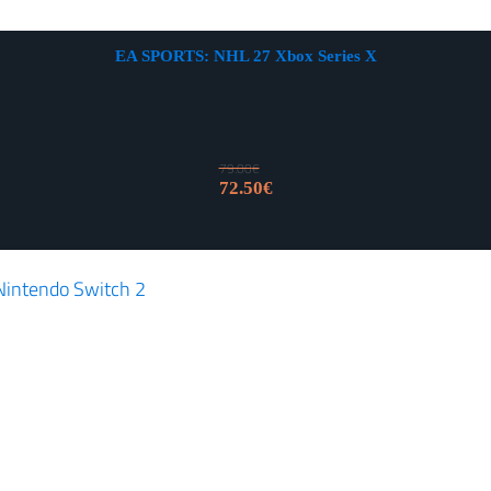
EA SPORTS: NHL 27 Xbox Series X
79.00
€
Izvorna
Trenutna
72.50
€
cijena
cijena
bila
je:
je:
72.50€.
79.00€.