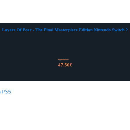
Layers Of Fear - The Final Masterpiece Edition Nintendo Switch 2
52.00
€
Izvorna
Trenutna
47.50
€
cijena
cijena
bila
je:
je:
47.50€.
52.00€.