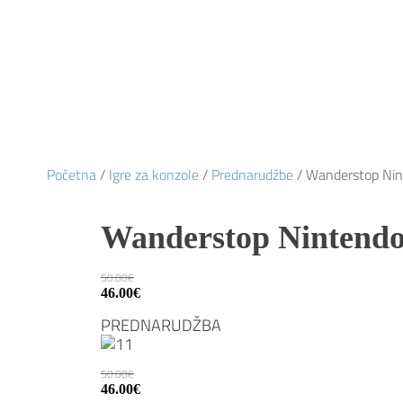
Početna
/
Igre za konzole
/
Prednarudžbe
/ Wanderstop Nin
Wanderstop Nintendo
50.00
€
Izvorna
Trenutna
46.00
€
cijena
cijena
PREDNARUDŽBA
bila
je:
je:
46.00€.
50.00€.
50.00
€
Izvorna
Trenutna
46.00
€