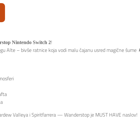
!
stop Nintendo Switch 2
logu Alte – bivše ratnice koja vodi malu čajanu usred magične šume 
mosferi
afta
na
Stardew Valleya i Spiritfarrera — Wanderstop je MUST HAVE naslov!