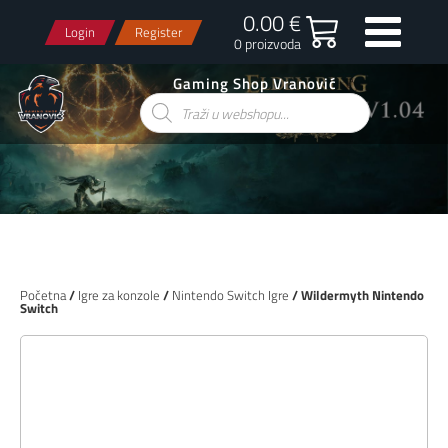
0.00 €
Login
Register
0 proizvoda
Gaming Shop Vranović
Products
search
Početna
/
Igre za konzole
/
Nintendo Switch Igre
/ Wildermyth Nintendo
Switch