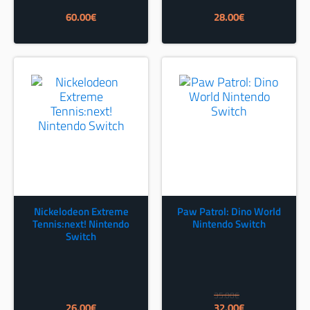
60.00
€
28.00
€
Nickelodeon Extreme
Paw Patrol: Dino World
Tennis:next! Nintendo
Nintendo Switch
Switch
35.00
€
Izvorna
Trenutna
26.00
€
32.00
€