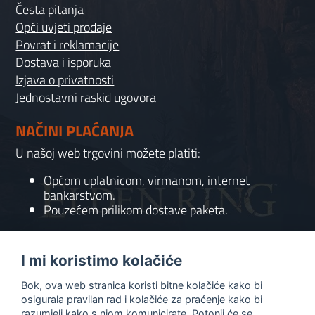
Česta pitanja
Opći uvjeti prodaje
Povrat i reklamacije
Dostava i isporuka
Izjava o privatnosti
Jednostavni raskid ugovora
NAČINI PLAĆANJA
U našoj web trgovini možete platiti:
Općom uplatnicom, virmanom, internet
bankarstvom.
Pouzećem prilikom dostave paketa.
KONTAKT
I mi koristimo kolačiće
095 556 7158
Bok, ova web stranica koristi bitne kolačiće kako bi
info@gaming-shop-vranovic.hr
osigurala pravilan rad i kolačiće za praćenje kako bi
razumjeli kako s njom komunicirate. Potonji će se