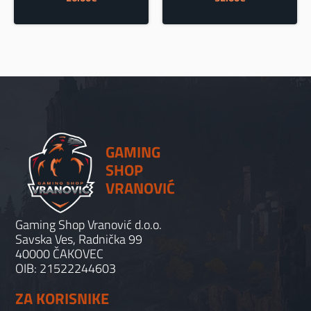
cijena
cijena
bila
je:
je:
32.00€.
35.00€.
GAMING
SHOP
VRANOVIĆ
Gaming Shop Vranović d.o.o.
Savska Ves, Radnička 99
40000 ČAKOVEC
OIB: 21522244603
ZA KORISNIKE