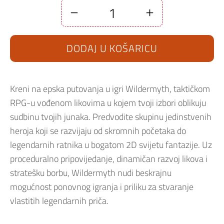
Wildermyth
Nintendo
Switch
količina
DODAJ U KOŠARICU
Kreni na epska putovanja u igri Wildermyth, taktičkom
RPG-u vođenom likovima u kojem tvoji izbori oblikuju
sudbinu tvojih junaka. Predvodite skupinu jedinstvenih
heroja koji se razvijaju od skromnih početaka do
legendarnih ratnika u bogatom 2D svijetu fantazije. Uz
proceduralno pripovijedanje, dinamičan razvoj likova i
stratešku borbu, Wildermyth nudi beskrajnu
mogućnost ponovnog igranja i priliku za stvaranje
vlastitih legendarnih priča.