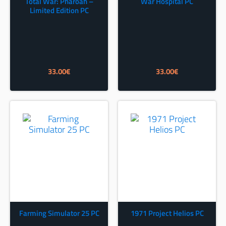
Total War: Pharoah –
War Hospital PC
Limited Edition PC
33.00
€
33.00
€
Farming Simulator 25 PC
1971 Project Helios PC