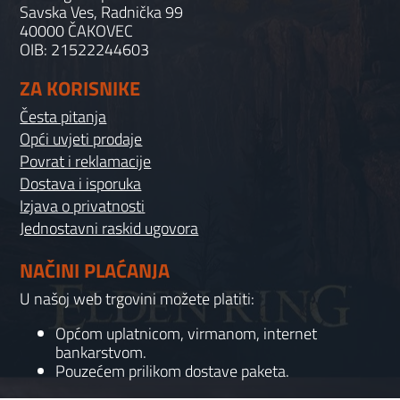
Savska Ves, Radnička 99
40000 ČAKOVEC
OIB: 21522244603
ZA KORISNIKE
Česta pitanja
Opći uvjeti prodaje
Povrat i reklamacije
Dostava i isporuka
Izjava o privatnosti
Jednostavni raskid ugovora
NAČINI PLAĆANJA
U našoj web trgovini možete platiti:
Općom uplatnicom, virmanom, internet
bankarstvom.
Pouzećem prilikom dostave paketa.