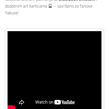
dodatnim art karticama 🎴 – savršeno za fanove
Yakuze!