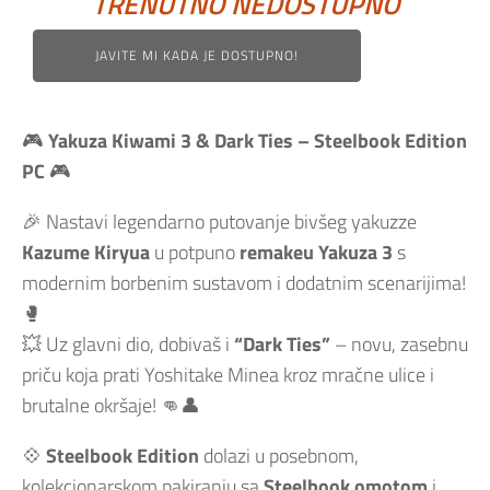
TRENUTNO NEDOSTUPNO
JAVITE MI KADA JE DOSTUPNO!
🎮
Yakuza Kiwami 3 & Dark Ties – Steelbook Edition
PC
🎮
🎉 Nastavi legendarno putovanje bivšeg yakuzze
Kazume Kiryua
u potpuno
remakeu Yakuza 3
s
modernim borbenim sustavom i dodatnim scenarijima!
🥊
💥 Uz glavni dio, dobivaš i
“Dark Ties”
– novu, zasebnu
priču koja prati Yoshitake Minea kroz mračne ulice i
brutalne okršaje! 👊👤
💠
Steelbook Edition
dolazi u posebnom,
kolekcionarskom pakiranju sa
Steelbook omotom
i