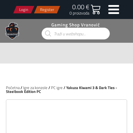
0.00 €
Login
Register
0 proizvoda
Gaming Shop Vranović
Products
search
Početna
/
Igre za konzole
/
PC igre
/ Yakuza Kiwami 3 & Dark Ties -
Steelbook Edition PC