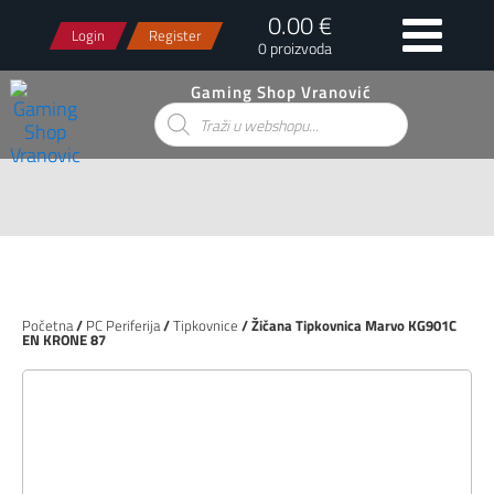
0.00 €
Login
Register
0 proizvoda
Gaming Shop Vranović
Products
search
Početna
/
PC Periferija
/
Tipkovnice
/ Žičana Tipkovnica Marvo KG901C
EN KRONE 87