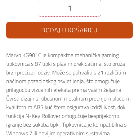
Žičana
Tipkovnica
Marvo
KG901C
DODAJ U KOŠARICU
EN
KRONE
87
količina
Marvo KG901C je kompaktna mehanička gaming
tipkovnica s 87 tipki s plavim prekidačima, što pruža
brz i precizan odziv.
Može se pohvaliti s 21 različitim
načinom pozadinskog osvjetljenja, što omogućuje
prilagodbu vizualnih efekata prema vašim željama.
Čvrsti dizajn s robusnom metalnom prednjom pločom i
kvalitetnim ABS kućištem osigurava izdržljivost, dok
funkcija N-Key Rollover omogućuje besprijekorno
igranje bez sukoba tipki.
Tipkovnica je kompatibilna s
Windows 7 ili novijim operativnim sustavima.