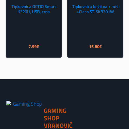
Tipkovnica OCTIO Smart
Tipkovnica bežična + miš
K320U, USB, crna
+Class ST-SKB301W
7.99
€
15.80
€
GAMING
SHOP
VRANOVIĆ