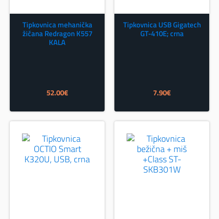
Tipkovnica mehanička
Tipkovnica USB Gigatech
žičana Redragon K557
GT-410E; crna
KALA
52.00
€
7.90
€