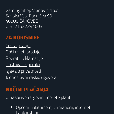
Gaming Shop Vranović d.o.o.
Savska Ves, Radnička 99
40000 ČAKOVEC
OIB: 21522244603
ZA KORISNIKE
Česta pitanja
Opći uvjeti prodaje
Povrat i reklamacije
Dostava i isporuka
Izjava o privatnosti
Jednostavni raskid ugovora
NAČINI PLAĆANJA
U našoj web trgovini možete platiti:
Općom uplatnicom, virmanom, internet
bankarstvom.