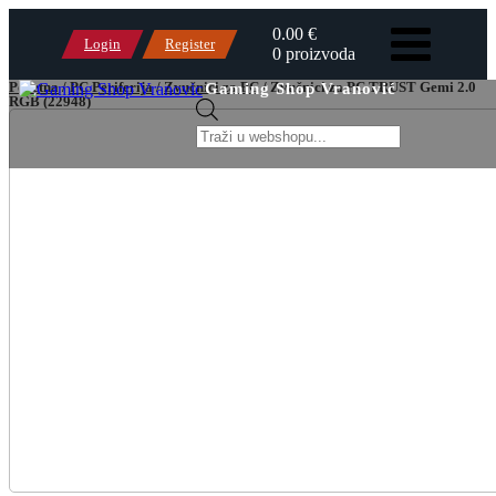
0.00 €
Login
Register
0 proizvoda
Početna
/
PC Periferija
/
Zvučnici za PC
/ Zvučnici za PC TRUST Gemi 2.0
Gaming Shop Vranović
RGB (22948)
Products
search