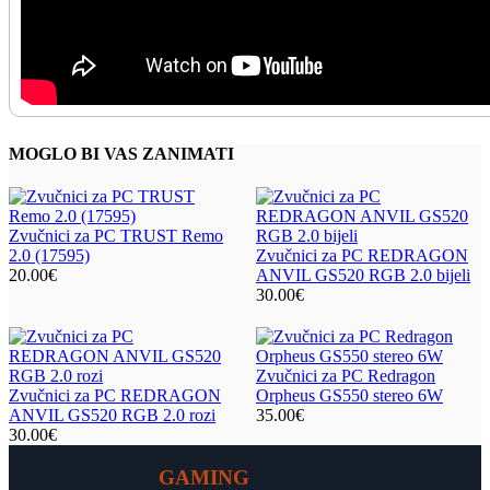
MOGLO BI VAS ZANIMATI
Zvučnici za PC TRUST Remo
2.0 (17595)
Zvučnici za PC REDRAGON
20.00
€
ANVIL GS520 RGB 2.0 bijeli
30.00
€
Zvučnici za PC Redragon
Zvučnici za PC REDRAGON
Orpheus GS550 stereo 6W
ANVIL GS520 RGB 2.0 rozi
35.00
€
30.00
€
GAMING