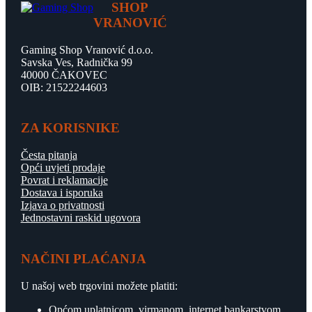
SHOP
VRANOVIĆ
Gaming Shop Vranović d.o.o.
Savska Ves, Radnička 99
40000 ČAKOVEC
OIB: 21522244603
ZA KORISNIKE
Česta pitanja
Opći uvjeti prodaje
Povrat i reklamacije
Dostava i isporuka
Izjava o privatnosti
Jednostavni raskid ugovora
NAČINI PLAĆANJA
U našoj web trgovini možete platiti:
Općom uplatnicom, virmanom, internet bankarstvom.