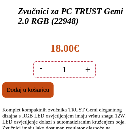
Zvučnici za PC TRUST Gemi
2.0 RGB (22948)
18.00
€
-
+
Zvučnici
za
PC
TRUST
Dodaj u košaricu
Gemi
2.0
RGB
(22948)
Komplet kompaktnih zvučnika TRUST Gemi elegantnog
količina
dizajna s RGB LED osvjetljenjem imaju vršnu snagu 12W.
LED osvjetljenje dolazi s automatiziranim kruženjem boja.
Zvučnici imaju lako dostupan regulator glasnoće na